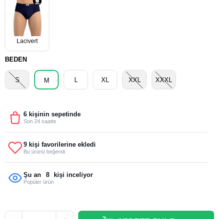
Lacivert
BEDEN
S
L
XL
XXL
XXXL
M
6 kişinin sepetinde
Son 24 saatte
9 kişi favorilerine ekledi
Bu ürünü beğendi
Şu an
8
kişi inceliyor
Popüler ürün