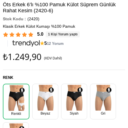
Öts Erkek 6’lı %100 Pamuk Külot Süprem Günlük
Rahat Kesim (2420-6)
(2420)
Klasik Erkek Külot Kumaşı %100 Pamuk
5.0
1 Kişi Yorum yaptı
★
5
12 Yorum
₺1.249,90
(KDV Dahil)
RENK
Beyaz
Siyah
Gri
Renkli