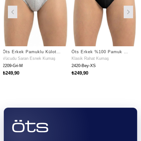
Öts Erkek Pamuklu Külot Lastik Detaylı Ergonomik Tasarım (2209)
Öts Erkek %100 Pamuk Külot Süprem Nefes Alan Doku (2420)
Esnek Kumaş
Klasik Rahat Kumaş
Klasik Rahat Ku
2420-Bey-XS
2201-6-RNK-XXL
₺249,90
₺1.249,90