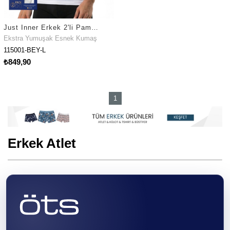
Just Inner Erkek 2'li Pamuklu Modal Atlet Esnek Yapı Günlük Rahat Kesim (115001)
Ekstra Yumuşak Esnek Kumaş
115001-BEY-L
₺849,90
1
Erkek Atlet
İç giyim
, günlük hayattaki konforunuzu yükseltebildiği gibi büyük bir
rahatsızlık kaynağı haline de gelebilir. Cildinizle direk temas halinde
olduğundan seçiminde dikkat edilmesi gerekir. Öts olarak sizlerle
buluşturduğumuz, erkekler için özel olarak tasarlanmış bu
atlet
modelleri
, yüksek kaliteyi uygun fiyat aralıklarında sunar. Günlük
kullanım için uygun olan bu erkek atlet seçenekleri, vücudunuz üzerinde
herhangi bir ağırlık yaratmaz. Nefes alan kumaş dokusu terlediğinizde
ıslaklığı vücudunuzdan uzaklaştırır. Sıcaklık ve nem dengenizi
korumanıza yardımcı olur. Özenle hazırlanan kumaş ve tasarımı