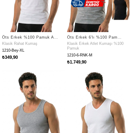
Öts Erkek %100 Pamuk Atlet Süprem Günlük Rahat Kesim (1210)
Öts Erkek 6'lı %100 Pamuk Atlet Süprem Günlük Rahat Kesim (1210-6)
Klasik Rahat Kumaş
Klasik Erkek Atlet Kumaşı %100
Pamuk
1210-Bey-XL
1210-6-RNK-M
₺349,90
₺1.749,90