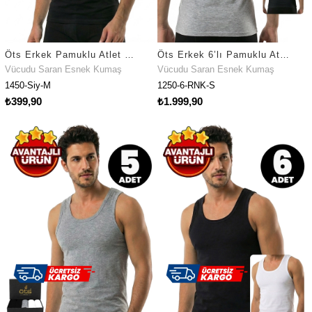
Öts Erkek Pamuklu Atlet Sıfır Kol Premium Günlük Kullanım (1450)
Öts Erkek 6’lı Pamuklu Atlet Sporcu Günlük Klasik Model (1250-6)
Vücudu Saran Esnek Kumaş
Vücudu Saran Esnek Kumaş
1450-Siy-M
1250-6-RNK-S
₺399,90
₺1.999,90
Fırsat Ürünü
Fırsat Ürünü