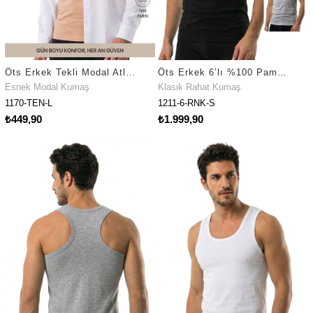
Öts Erkek Tekli Modal Atlet Görünmez Ten Rengi Nefes Alan Doku (1170)
Öts Erkek 6’lı %100 Pamuk Atlet Ribana Premium Günlük Kullanım (1211-6)
Esnek Modal Kumaş
Klasik Rahat Kumaş
1170-TEN-L
1211-6-RNK-S
₺449,90
₺1.999,90