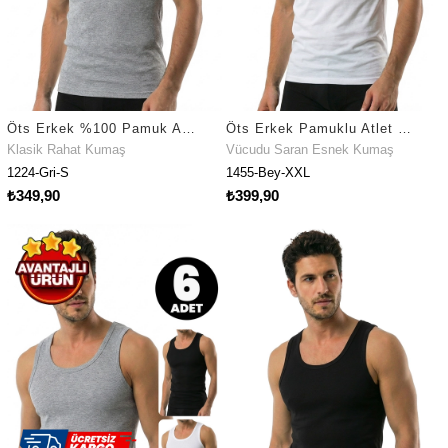
Öts Erkek %100 Pamuk Atlet Kaşkorse Günlük Klasik Model (1224)
Öts Erkek Pamuklu Atlet V Yaka Sıfır Kol Esnek ve Konforlu (1455)
Klasik Rahat Kumaş
Vücudu Saran Esnek Kumaş
1224-Gri-S
1455-Bey-XXL
₺349,90
₺399,90
Fırsat Ürünü