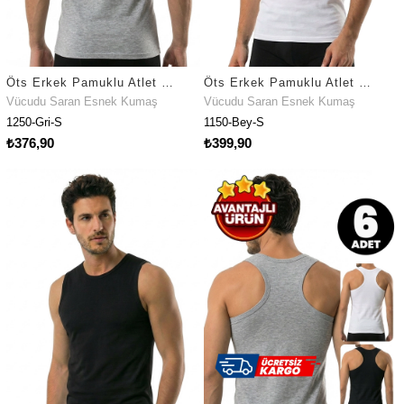
Öts Erkek Pamuklu Atlet Sporcu Özel Esnek Kalıp (1250)
Öts Erkek Pamuklu Atlet Esnek Premium Günlük Kullanım (1150)
Vücudu Saran Esnek Kumaş
Vücudu Saran Esnek Kumaş
1250-Gri-S
1150-Bey-S
₺376,90
₺399,90
Fırsat Ürünü