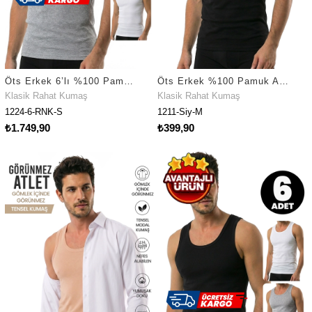
Öts Erkek 6’lı %100 Pamuk Atlet Kaşkorse Premium Günlük Kullanım (1224-6)
Öts Erkek %100 Pamuk Atlet Ribana Premium Günlük Kullanım (1211)
Klasik Rahat Kumaş
Klasik Rahat Kumaş
1224-6-RNK-S
1211-Siy-M
₺1.749,90
₺399,90
Fırsat Ürünü