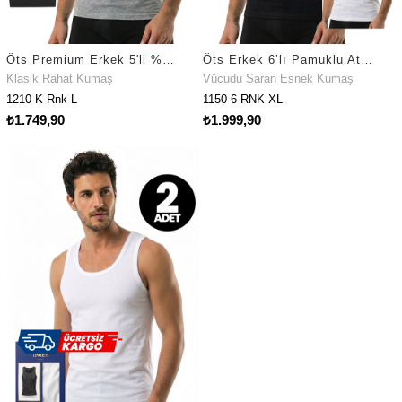
Öts Premium Erkek 5'li %100 Pamuk Atlet Süprem Hediye Kutulu Nefes Alan Doku (1210-K)
Öts Erkek 6’lı Pamuklu Atlet Esnek Ekstra Konforlu Kalıp (1150-6)
Klasik Rahat Kumaş
Vücudu Saran Esnek Kumaş
1210-K-Rnk-L
1150-6-RNK-XL
₺1.749,90
₺1.999,90