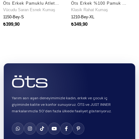
Öts Erkek Pamuklu Atlet Esnek Premium Günlük Kullanım (1150)
Öts Erkek %100 Pamuk Atlet Süprem Günlük Rahat Kesim (1210)
 Saran Esnek Kumaş
Klasik Rahat Kumaş
Klasik 
ey-S
1210-Bey-XL
1211-Siy
90
₺349,90
₺399,9
Yarım asrı aşan deneyimimizle kadın, erkek ve çocuk iç
giyiminde kalite ve konfor sunuyoruz. ÖTS ve JUST INNER
markalarımızla 50’den fazla ülkede faaliyet gösteriyoruz.