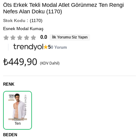
Öts Erkek Tekli Modal Atlet Görünmez Ten Rengi
Nefes Alan Doku (1170)
(1170)
Esnek Modal Kumaş
0.0
İlk Yorumu Siz Yapın
★
5
0 Yorum
₺449,90
(KDV Dahil)
RENK
Ten
BEDEN