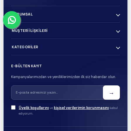
KURUMSAL
MÜŞTERI İLIŞKILERI
KATEGORILER
E-BÜLTEN KAYIT
Kampanyalarımızdan ve yeniliklerimizden ilk siz haberdar olun.
→
Üyelik koşullarını
kişisel verilerimin korunmasını
ve
kabul
ediyorum.