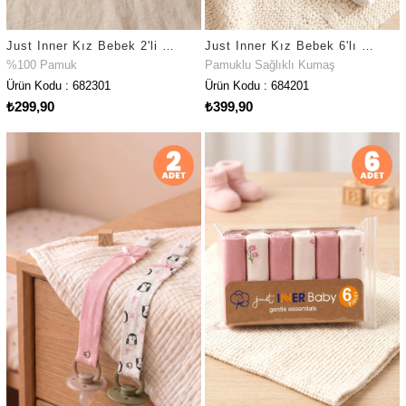
Just Inner Kız Bebek 2'li %100 Pamuk Önlük Düz Renk Dokulu Çıtçıtlı Çift Katlı Cilt Dostu (682301)
Just Inner Kız Bebek 6'lı Pamuklu Ağız Mendili Penguen Desenli Kutulu Set Nefes Alan Doku (684201)
%100 Pamuk
Pamuklu Sağlıklı Kumaş
Ürün Kodu : 682301
Ürün Kodu : 684201
₺299,90
₺399,90