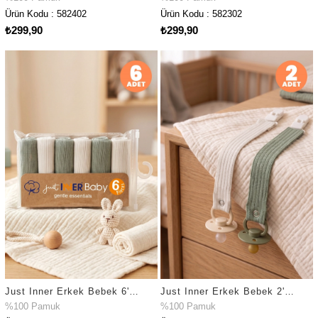
Ürün Kodu : 582402
Ürün Kodu : 582302
₺299,90
₺299,90
Just Inner Erkek Bebek 6'lı %100 Pamuk Ağız Mendili Düz Renk Dokulu Kutulu Set Nefes Alan (582202)
Just Inner Erkek Bebek 2'li %100 Pamuk Emzik Askısı Klipsli Düz Renk Dokulu Güvenli ve Şık (582102)
%100 Pamuk
%100 Pamuk