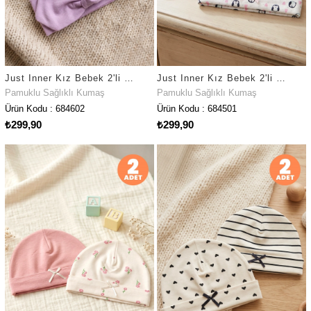
Just Inner Kız Bebek 2'li Pamuklu Bandana Bere Ayışığı Desenli Fiyonklu Esnek ve Konforlu (684602)
Just Inner Kız Bebek 2'li Pamuklu Bere Penguen Desenli Esnek ve Konforlu (684501)
Pamuklu Sağlıklı Kumaş
Pamuklu Sağlıklı Kumaş
Ürün Kodu : 684602
Ürün Kodu : 684501
₺299,90
₺299,90