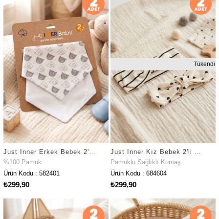
Tükendi
Just Inner Erkek Bebek 2'li %100 Pamuk Üçgen Fular Önlük Ayıcık Desenli Çıtçıtlı Çift Katlı (582401)
Just Inner Kız Bebek 2'li Pamuklu Bandana Bere Kalpli Çizgili Fiyonklu Esnek ve Konforlu (684604)
%100 Pamuk
Pamuklu Sağlıklı Kumaş
Ürün Kodu : 582401
Ürün Kodu : 684604
₺299,90
₺299,90