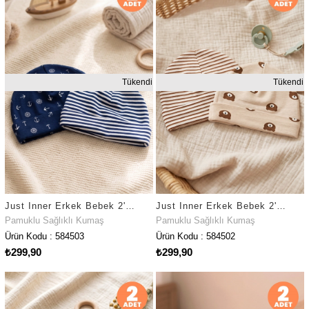
Tükendi
Tükendi
Just Inner Erkek Bebek 2'li Pamuklu Bere Denizci ve Çizgili Desenli Esnek ve Konforlu (584503)
Just Inner Erkek Bebek 2'li Pamuklu Bere Ayıcık ve Çizgili Desenli Esnek ve Konforlu (584502)
Pamuklu Sağlıklı Kumaş
Pamuklu Sağlıklı Kumaş
Ürün Kodu : 584503
Ürün Kodu : 584502
₺299,90
₺299,90