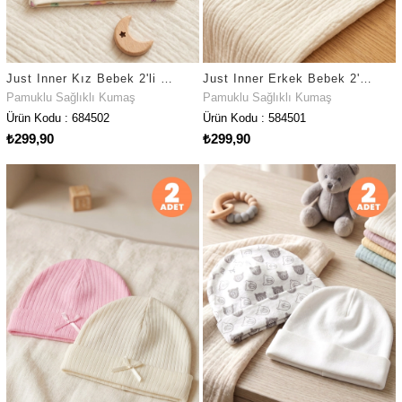
Just Inner Kız Bebek 2'li Pamuklu Bere Ayışığı Desenli Esnek ve Konforlu (684502)
Just Inner Erkek Bebek 2'li Pamuklu Bere Safari ve Çizgili Desenli Esnek ve Konforlu (584501)
Pamuklu Sağlıklı Kumaş
Pamuklu Sağlıklı Kumaş
Ürün Kodu : 684502
Ürün Kodu : 584501
₺299,90
₺299,90