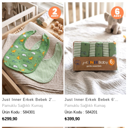
Just Inner Erkek Bebek 2'li Pamuklu Önlük Safari ve Çizgili Çıtçıtlı Çift Katlı Cilt Dostu (584301)
Just Inner Erkek Bebek 6'lı Pamuklu Ağız Mendili Safari ve Çizgili Kutulu Set Nefes Alan (584201)
Pamuklu Sağlıklı Kumaş
Pamuklu Sağlıklı Kumaş
Ürün Kodu : 584301
Ürün Kodu : 584201
₺299,90
₺399,90