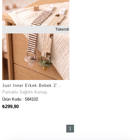
Tükendi
Just Inner Erkek Bebek 2'li Pamuklu Emzik Askısı Klipsli Ayıcık ve Çizgili Güvenli ve Şık (584102)
Pamuklu Sağlıklı Kumaş
Ürün Kodu : 584102
₺299,90
1