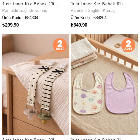
Just Inner Kız Bebek 2'li Pamuklu Önlük Kalpli Çizgili Çıtçıtlı Çift Katlı Cilt Dostu (684304)
Just Inner Kız Bebek 6'lı Pamuklu Ağız Mendili Kalpli Çizgili Kutulu Set Nefes Alan Doku (684204)
Pamuklu Sağlıklı Kumaş
Pamuklu Sağlıklı Kumaş
Ürün Kodu : 684304
Ürün Kodu : 684204
₺299,90
₺349,90