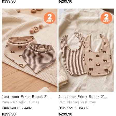
₺399,90
₺299,90
Just Inner Erkek Bebek 2'li Pamuklu Üçgen Fular Önlük Ayıcık ve Çizgili Çıtçıtlı Çift Katlı (584402)
Just Inner Erkek Bebek 2'li Pamuklu Önlük Ayıcık ve Çizgili Çıtçıtlı Çift Katlı Cilt Dostu (584302)
Pamuklu Sağlıklı Kumaş
Pamuklu Sağlıklı Kumaş
Ürün Kodu : 584402
Ürün Kodu : 584302
₺299,90
₺299,90