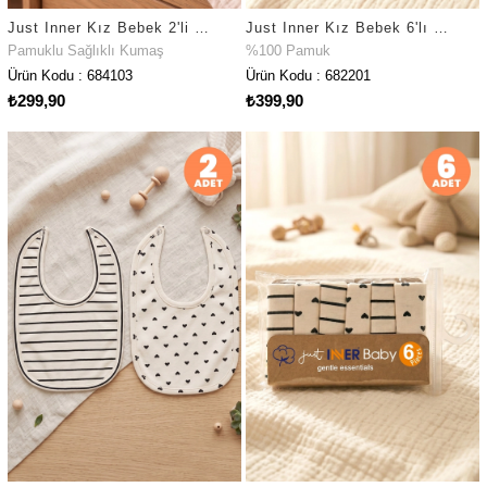
Just Inner Kız Bebek 2'li Pamuklu Emzik Askısı Klipsli Çiçekli Fiyonklu Güvenli ve Şık (684103)
Just Inner Kız Bebek 6'lı %100 Pamuk Ağız Mendili Düz Renk Dokulu Kutulu Set Nefes Alan Doku(682201)
Pamuklu Sağlıklı Kumaş
%100 Pamuk
Ürün Kodu : 684103
Ürün Kodu : 682201
₺299,90
₺399,90