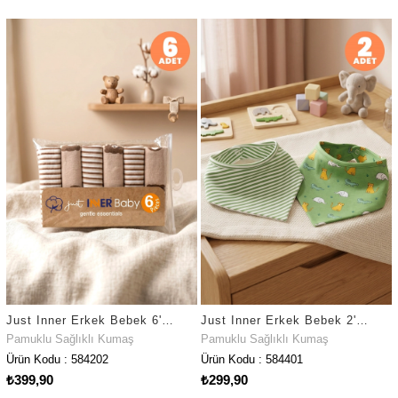
Just Inner Erkek Bebek 6'lı Pamuklu Ağız Mendili Ayıcık ve Çizgili Kutulu Set Nefes Alan (584202)
Just Inner Erkek Bebek 2'li Pamuklu Üçgen Fular Önlük Safari ve Çizgili Çıtçıtlı Çift Katlı (584401)
Pamuklu Sağlıklı Kumaş
Pamuklu Sağlıklı Kumaş
Ürün Kodu : 584202
Ürün Kodu : 584401
₺399,90
₺299,90