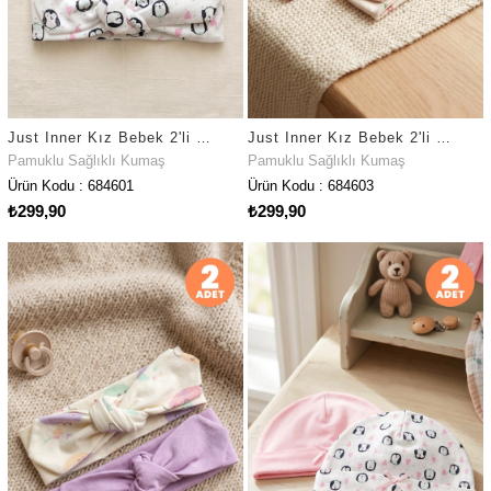
Just Inner Kız Bebek 2'li Pamuklu Bandana Bere Penguen Desenli Fiyonklu Esnek ve Konforlu (684601)
Just Inner Kız Bebek 2'li Pamuklu Bandana Bere Çiçekli Fiyonklu Esnek ve Konforlu (684603)
Pamuklu Sağlıklı Kumaş
Pamuklu Sağlıklı Kumaş
Ürün Kodu : 684601
Ürün Kodu : 684603
₺299,90
₺299,90