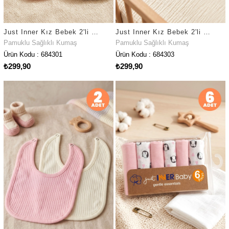
Just Inner Kız Bebek 2'li Pamuklu Önlük Penguen Desenli Çıtçıtlı Çift Katlı Cilt Dostu (684301)
Just Inner Kız Bebek 2'li Pamuklu Önlük Çiçekli Çıtçıtlı Çift Katlı Cilt Dostu (684303)
Pamuklu Sağlıklı Kumaş
Pamuklu Sağlıklı Kumaş
Ürün Kodu : 684301
Ürün Kodu : 684303
₺299,90
₺299,90