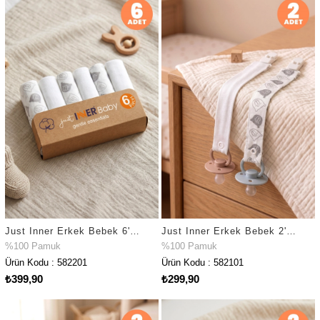
Just Inner Erkek Bebek 6'lı %100 Pamuk Ağız Mendili Ayıcık Kutulu Set Nefes Alan Doku (582201)
Just Inner Erkek Bebek 2'li %100 Pamuk Emzik Askısı Klipsli Ayıcık Güvenli ve Şık (582101)
%100 Pamuk
%100 Pamuk
Ürün Kodu : 582201
Ürün Kodu : 582101
₺399,90
₺299,90