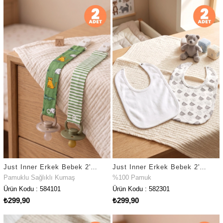
Just Inner Erkek Bebek 2'li Pamuklu Emzik Askısı Klipsli Safari ve Çizgili Güvenli ve Şık (584101)
Just Inner Erkek Bebek 2'li %100 Pamuk Önlük Ayıcık Desenli Çıtçıtlı Çift Katlı Cilt Dostu (582301)
Pamuklu Sağlıklı Kumaş
%100 Pamuk
Ürün Kodu : 584101
Ürün Kodu : 582301
₺299,90
₺299,90