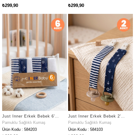
₺299,90
₺299,90
Just Inner Erkek Bebek 6'lı Pamuklu Ağız Mendili Denizci ve Çizgili Kutulu Set Nefes Alan (584203)
Just Inner Erkek Bebek 2'li Pamuklu Emzik Askısı Klipsli Denizci ve Çizgili Güvenli ve Şık (584103)
Pamuklu Sağlıklı Kumaş
Pamuklu Sağlıklı Kumaş
Ürün Kodu : 584203
Ürün Kodu : 584103