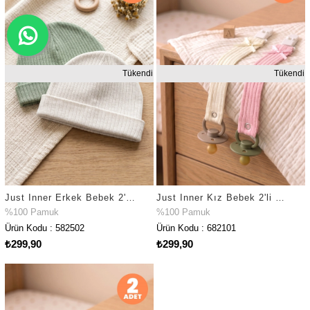
Tükendi
Tükendi
Just Inner Erkek Bebek 2'li %100 Pamuk Bere Düz Renk Dokulu Esnek ve Konforlu (582502)
Just Inner Kız Bebek 2'li %100 Pamuk Emzik Askısı Klipsli Düz Renk Dokulu Güvenli ve Şık (682101)
%100 Pamuk
%100 Pamuk
Ürün Kodu : 582502
Ürün Kodu : 682101
₺299,90
₺299,90