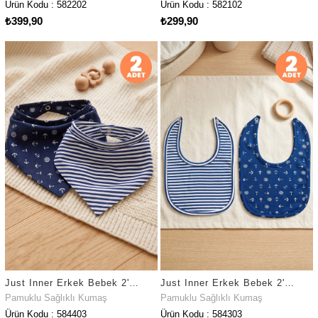
Ürün Kodu : 582202
Ürün Kodu : 582102
₺399,90
₺299,90
Just Inner Erkek Bebek 2'li Pamuklu Üçgen Fular Önlük Denizci ve Çizgili Çıtçıtlı Çift Katlı(584403)
Just Inner Erkek Bebek 2'li Pamuklu Önlük Denizci ve Çizgili Çıtçıtlı Çift Katlı Cilt Dostu (584303)
Pamuklu Sağlıklı Kumaş
Pamuklu Sağlıklı Kumaş
Ürün Kodu : 584403
Ürün Kodu : 584303