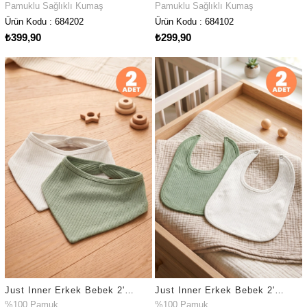
Pamuklu Sağlıklı Kumaş
Pamuklu Sağlıklı Kumaş
Ürün Kodu : 684202
Ürün Kodu : 684102
₺399,90
₺299,90
Just Inner Erkek Bebek 2'li %100 Pamuk Üçgen Fular Önlük Düz Renk Dokulu Çıtçıtlı Çift Katlı(582402)
Just Inner Erkek Bebek 2'li %100 Pamuk Önlük Düz Renk Dokulu Çıtçıtlı Çift Katlı Cilt Dostu (582302)
%100 Pamuk
%100 Pamuk