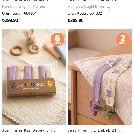
Just Inner Kız Bebek 2'li Pamuklu Emzik Askısı Klipsli Kalpli Çizgili Fiyonklu Güvenli (684104)
Just Inner Kız Bebek 2'li Pamuklu Önlük Ayışığı Desenli Çıtçıtlı Çift Katlı Cilt Dostu (684302)
Pamuklu Sağlıklı Kumaş
Pamuklu Sağlıklı Kumaş
Ürün Kodu : 684104
Ürün Kodu : 684302
₺299,90
₺299,90
Just Inner Kız Bebek 6'lı Pamuklu Ağız Mendili Ayışığı Desenli Kutulu Set Nefes Alan Doku (684202)
Just Inner Kız Bebek 2'li Pamuklu Emzik Askısı Klipsli Ayışığı Desenli Fiyonklu Güvenli (684102)