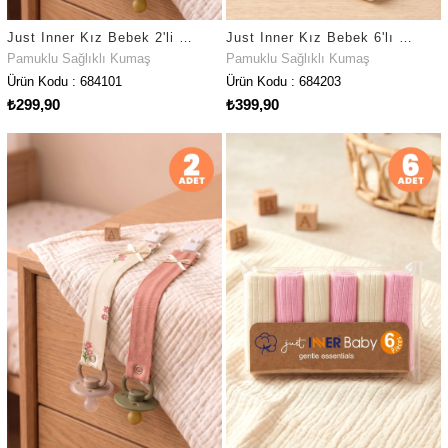
Just Inner Kız Bebek 2'li Pamuklu Emzik Askısı Klipsli Penguen Desenli Fiyonklu Güvenli (684101)
Just Inner Kız Bebek 6'lı Pamuklu Ağız Mendili Çiçekli Kutulu Set Nefes Alan Doku (684203)
Pamuklu Sağlıklı Kumaş
Pamuklu Sağlıklı Kumaş
Ürün Kodu : 684101
Ürün Kodu : 684203
₺299,90
₺399,90