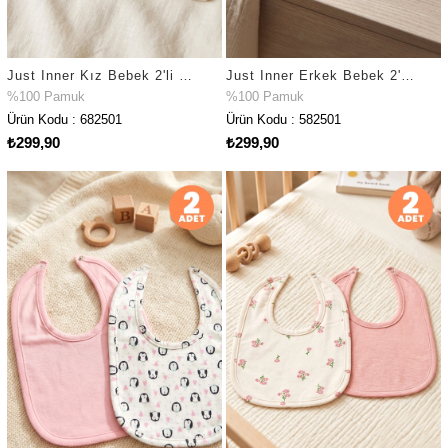
Just Inner Kız Bebek 2'li %100 Pamuk Bere Düz Renk Dokulu Esnek ve Konforlu (682501)
Just Inner Erkek Bebek 2'li %100 Pamuk Bere Ayıcık Desenli Esnek ve Konforlu (582501)
%100 Pamuk
%100 Pamuk
Ürün Kodu : 682501
Ürün Kodu : 582501
₺299,90
₺299,90