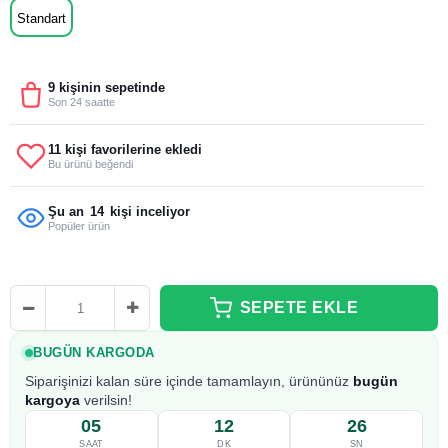
Standart
9 kişinin sepetinde
Son 24 saatte
11 kişi favorilerine ekledi
Bu ürünü beğendi
Şu an
14
kişi inceliyor
Popüler ürün
BUGÜN KARGODA
Siparişinizi kalan süre içinde tamamlayın, ürününüz
bugün
kargoya
verilsin!
05
12
25
SAAT
DK
SN