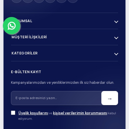
KURUMSAL
MÜŞTERI İLIŞKILERI
KATEGORILER
E-BÜLTEN KAYIT
Kampanyalarımızdan ve yeniliklerimizden ilk siz haberdar olun.
→
Üyelik koşullarını
kişisel verilerimin korunmasını
ve
kabul
ediyorum.