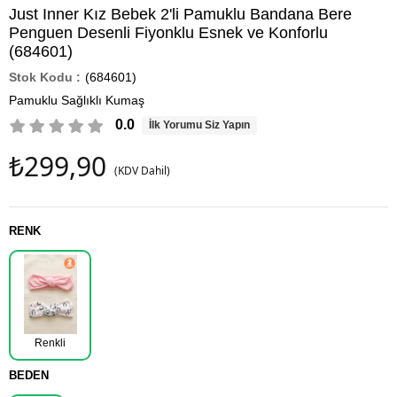
Just Inner Kız Bebek 2'li Pamuklu Bandana Bere
Penguen Desenli Fiyonklu Esnek ve Konforlu
(684601)
(684601)
Pamuklu Sağlıklı Kumaş
0.0
İlk Yorumu Siz Yapın
₺299,90
(KDV Dahil)
RENK
Renkli
BEDEN