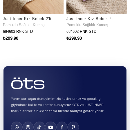
Just Inner Kız Bebek 2'li Pamuklu Bandana Bere Çiçekli Fiyonklu Esnek ve Konforlu (684603)
Just Inner Kız Bebek 2'li Pamuklu Bandana Bere Ayışığı Desenli Fiyonklu Esnek ve Konforlu (684602)
Pamuklu Sağlıklı Kumaş
Pamuklu Sağlıklı Kumaş
684603-RNK-STD
684602-RNK-STD
₺299,90
₺299,90
Yarım asrı aşan deneyimimizle kadın, erkek ve çocuk iç
giyiminde kalite ve konfor sunuyoruz. ÖTS ve JUST INNER
markalarımızla 50’den fazla ülkede faaliyet gösteriyoruz.