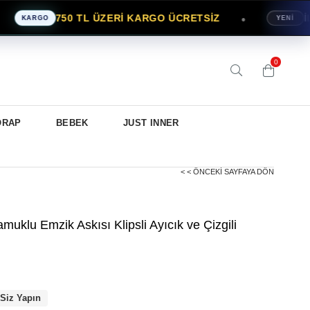
750 TL ÜZERİ KARGO ÜCRETSİZ
İLK S
●
ARGO
YENİ
0
ORAP
BEBEK
JUST INNER
< < ÖNCEKI SAYFAYA DÖN
muklu Emzik Askısı Klipsli Ayıcık ve Çizgili
 Siz Yapın