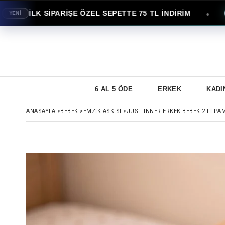
İLK SİPARİŞE ÖZEL SEPETTE 75 TL İNDİRİM
●
İ
AVAN
6 AL 5 ÖDE
ERKEK
KADI
ANASAYFA
>
BEBEK
>
EMZIK ASKISI
>
JUST INNER ERKEK BEBEK 2'LI PAM