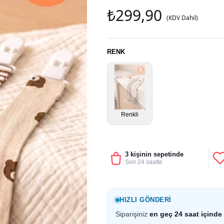
₺299,90
(KDV Dahil)
RENK
Renkli
3 kişinin sepetinde
Son 24 saatte
HIZLI GÖNDERI
Siparişiniz
en geç 24 saat içinde