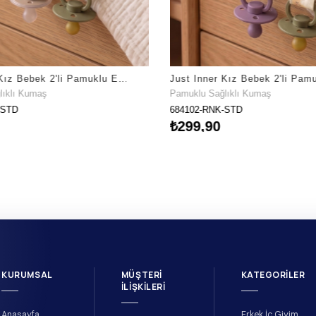
Just Inner Kız Bebek 2'li Pamuklu Emzik Askısı Klipsli Kalpli Çizgili Fiyonklu Güvenli (684104)
lıklı Kumaş
Pamuklu Sağlıklı Kumaş
-STD
684102-RNK-STD
₺299,90
KURUMSAL
MÜŞTERI
KATEGORILER
İLIŞKILERI
Anasayfa
Erkek İç Giyim