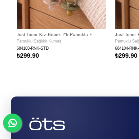
Just Inner Kız Bebek 2'li Pamuklu Emzik Askısı Klipsli Çiçekli Fiyonklu Güvenli ve Şık (684103)
Pamuklu Sağlıklı Kumaş
Pamuklu Sağ
684103-RNK-STD
684104-RNK
₺299,90
₺299,90