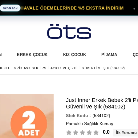
HAVALE ÖDEMELERİNDE %5 EKSTRA İNDİRİM
●
TAJ
K
N
ERKEK ÇOCUK
KIZ ÇOCUK
PİJAMA
Ç
UKLU EMZIK ASKISI KLIPSLI AYICIK VE ÇIZGILI GÜVENLI VE ŞIK (584102)
Just Inner Erkek Bebek 2'li Pa
Güvenli ve Şık (584102)
(584102)
Pamuklu Sağlıklı Kumaş
0.0
İlk Yorumu