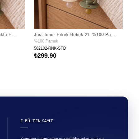
Just Inner Kız Bebek 2'li Pamuklu Emzik Askısı Klipsli Ayışığı Desenli Fiyonklu Güvenli (684102)
Just Inner Erkek Bebek 2'li %100 Pamuk Emzik Askısı Klipsli Düz Renk Dokulu Güvenli ve Şık (582102)
%100 Pamuk
582102-RNK-STD
₺299,90
E-BÜLTEN KAYIT