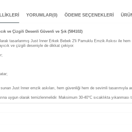
LLIKLERI
YORUMLAR
(0)
ÖDEME SEÇENEKLERI
ÜRÜN
cık ve Çizgili Desenli Güvenli ve Şık (584102)
 olarak tasarlanmış Just Inner Erkek Bebek 2'li Pamuklu Emzik Askısı ile hem ş
yıcık ve çizgili deseniyle de dikkat çekiyor.
r;
atar;
m sunan Just Inner emzik askıları, hem güvenliği hem de sevimli tasarımıyla an
larına uygun olarak temizlenmelidir. Maksimum 30-40°C sıcaklıkta yıkanması ta