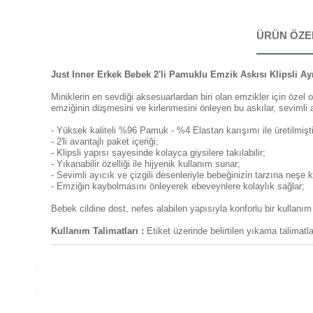
ÜRÜN ÖZE
Just Inner Erkek Bebek 2'li Pamuklu Emzik Askısı Klipsli Ayı
Miniklerin en sevdiği aksesuarlardan biri olan emzikler için özel
emziğinin düşmesini ve kirlenmesini önleyen bu askılar, sevimli a
- Yüksek kaliteli %96 Pamuk - %4 Elastan karışımı ile üretilmişti
- 2'li avantajlı paket içeriği;
- Klipsli yapısı sayesinde kolayca giysilere takılabilir;
- Yıkanabilir özelliği ile hijyenik kullanım sunar;
- Sevimli ayıcık ve çizgili desenleriyle bebeğinizin tarzına neşe k
- Emziğin kaybolmasını önleyerek ebeveynlere kolaylık sağlar;
Bebek cildine dost, nefes alabilen yapısıyla konforlu bir kullanı
Kullanım Talimatları :
Etiket üzerinde belirtilen yıkama talimat