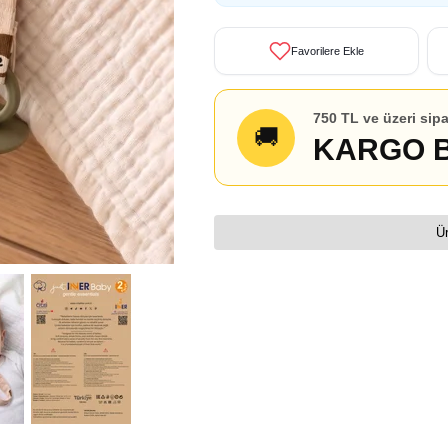
Favorilere Ekle
750 TL ve üzeri sipa
🚚
KARGO 
Ür