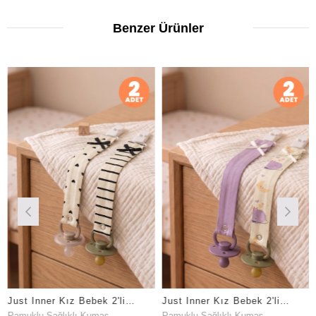
Benzer Ürünler
Just Inner Kız Bebek 2'li Pamuklu Emzik Askısı Klipsli Kalpli Çizgili Fiyonklu Güvenli (684104)
Just Inner Kız Bebek 2'li Pamuklu Emzik Askısı Klipsli Ayışığı Desenli Fiyonklu Güvenli (684102)
Sağlıklı Kumaş
Pamuklu Sağlıklı Kumaş
%100 Pam