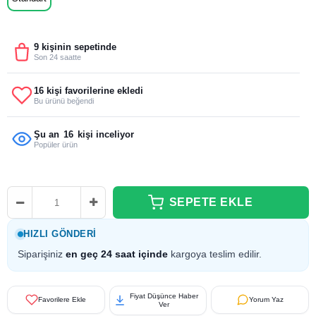
9 kişinin sepetinde
Son 24 saatte
16 kişi favorilerine ekledi
Bu ürünü beğendi
Şu an
16
kişi inceliyor
Popüler ürün
HIZLI GÖNDERI
Siparişiniz
en geç 24 saat içinde
kargoya teslim edilir.
Fiyat Düşünce Haber
Favorilere Ekle
Yorum Yaz
Ver