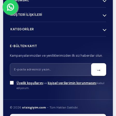
KURUMSAL
MÜŞTERI İLIŞKILERI
KATEGORILER
E-BÜLTEN KAYIT
Kampanyalarımızdan ve yeniliklerimizden ilk siz haberdar olun.
→
Üyelik koşullarını
kişisel verilerimin korunmasını
ve
kabul
ediyorum.
© 2026
otsicgiyim.com
– Tüm Hakları Saklıdır.