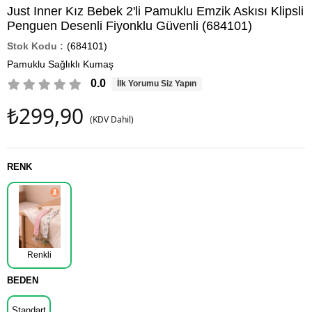
Just Inner Kız Bebek 2'li Pamuklu Emzik Askısı Klipsli
Penguen Desenli Fiyonklu Güvenli (684101)
(684101)
Pamuklu Sağlıklı Kumaş
0.0
İlk Yorumu Siz Yapın
₺299,90
(KDV Dahil)
RENK
Renkli
BEDEN
Standart