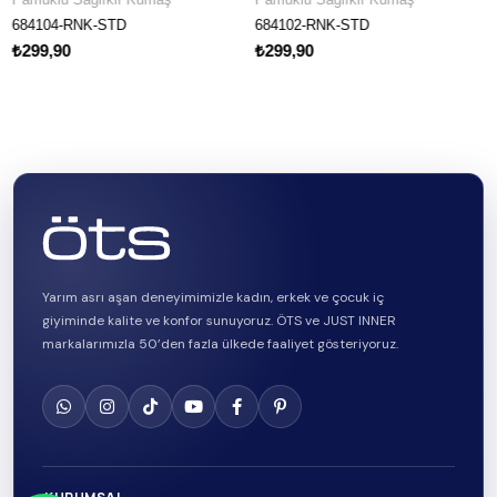
RNK-STD
684102-RNK-STD
582102-R
₺299,90
₺299,90
Yarım asrı aşan deneyimimizle kadın, erkek ve çocuk iç
giyiminde kalite ve konfor sunuyoruz. ÖTS ve JUST INNER
markalarımızla 50’den fazla ülkede faaliyet gösteriyoruz.