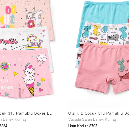
Öts Kız Çocuk 3'lü Pamuklu Boxer Ekstra Konforlu Kalıp (8234-3)
an Esnek Kumaş
Vücudu Saran Esnek Kumaş
8234
Ürün Kodu : 8703