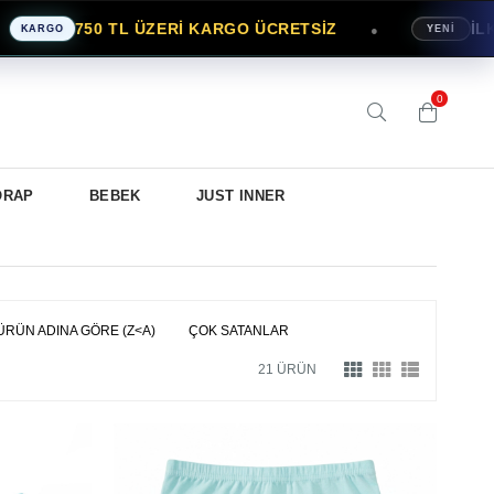
750 TL ÜZERİ KARGO ÜCRETSİZ
İLK SİPARİ
●
YENİ
0
ORAP
BEBEK
JUST INNER
ÜRÜN ADINA GÖRE (Z<A)
ÇOK SATANLAR
21 ÜRÜN