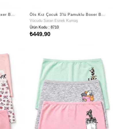
Öts Kız Çocuk 3'lü Pamuklu Boxer Baskılı Özel Esnek Kalıp (8706-3)
Öts Kız Çocuk 3'lü Pamuklu Boxer Baskılı Premium Günlük Kullanım (8710-3)
Vücudu Saran Esnek Kumaş
Ürün Kodu : 8710
₺449,90