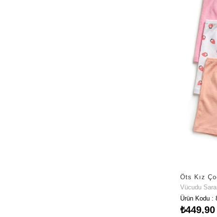
Vücudu Sar
Ürün Kodu : 
₺449,90