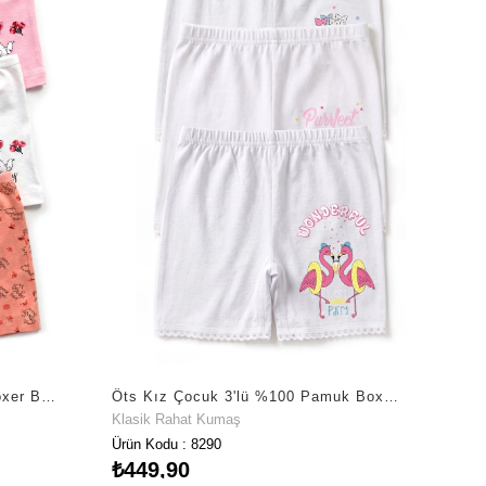
Öts Kız Çocuk 3'lü Pamuklu Boxer Baskılı Ekstra Konforlu Kalıp (8308-3)
Öts Kız Çocuk 3'lü %100 Pamuk Boxer Günlük Rahat Kesim (8290-3)
Klasik Rahat Kumaş
Ürün Kodu : 8290
₺449,90