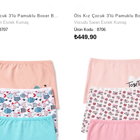
Öts Kız Çocuk 3'lü Pamuklu Boxer Baskılı Ergonomik Tasarım (8707-3)
an Esnek Kumaş
Vücudu Saran Esnek Kumaş
8707
Ürün Kodu : 8706
₺449,90