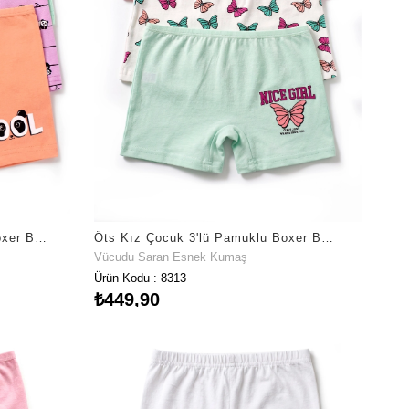
Öts Kız Çocuk 3'lü Pamuklu Boxer Baskılı Günlük Rahat Kesim (8712-3)
Öts Kız Çocuk 3'lü Pamuklu Boxer Baskılı Terletmez Doğal Yapı (8313-3)
Vücudu Saran Esnek Kumaş
Ürün Kodu : 8313
₺449,90