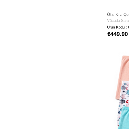
Vücudu Sar
Ürün Kodu : 
₺449,90