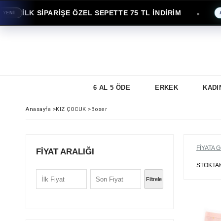
K SİPARİŞE ÖZEL SEPETTE 75 TL İNDİRİM
H
●
AVANTAJ
6 AL 5 ÖDE
ERKEK
KADI
Anasayfa
>
KIZ ÇOCUK
>
Boxer
FIYATA 
FIYAT ARALIĞI
STOKTA
Filtrele