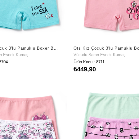
Öts Kız Çocuk 3'lü Pamuklu Boxer Baskılı Esnek ve Konforlu (8704-3)
an Esnek Kumaş
Vücudu Saran Esnek Kumaş
8704
Ürün Kodu : 8711
₺449,90