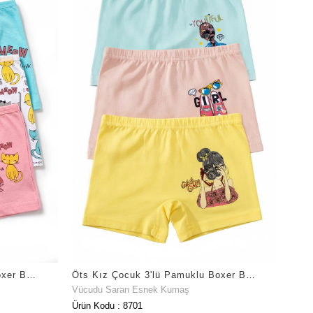
Öts Kız Çocuk 3'lü Pamuklu Boxer Baskılı İç Giyim Konforu (8703-3)
Öts Kız Çocuk 3'lü Pamuklu Boxer Baskılı Günlük Klasik Model (8701-3)
Vücudu Saran Esnek Kumaş
Ürün Kodu : 8701