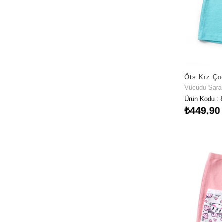
Vücudu Sar
Ürün Kodu : 
₺449,90