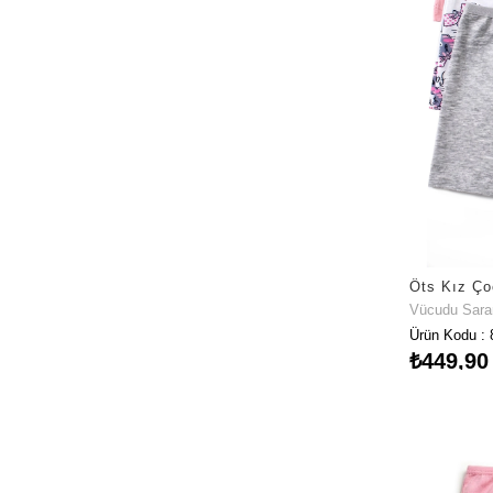
Vücudu Sar
Ürün Kodu : 
₺449,90