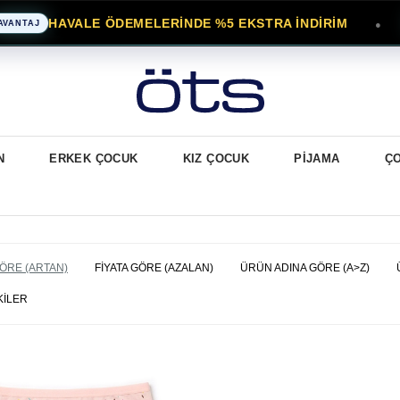
AVALE ÖDEMELERİNDE %5 EKSTRA İNDİRİM
●
KARGO
N
ERKEK ÇOCUK
KIZ ÇOCUK
PİJAMA
Ç
GÖRE (ARTAN)
FIYATA GÖRE (AZALAN)
ÜRÜN ADINA GÖRE (A>Z)
KILER