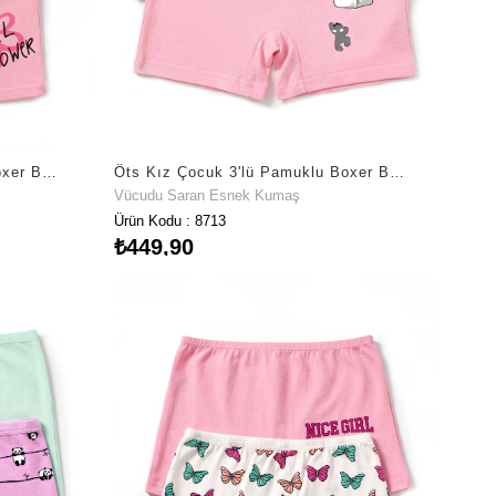
Öts Kız Çocuk 3'lü Pamuklu Boxer Baskılı Ekstra Konforlu Kalıp (8711-3)
Öts Kız Çocuk 3'lü Pamuklu Boxer Baskılı Konfor Odaklı Tasarım (8713-3)
Vücudu Saran Esnek Kumaş
Ürün Kodu : 8713
₺449,90