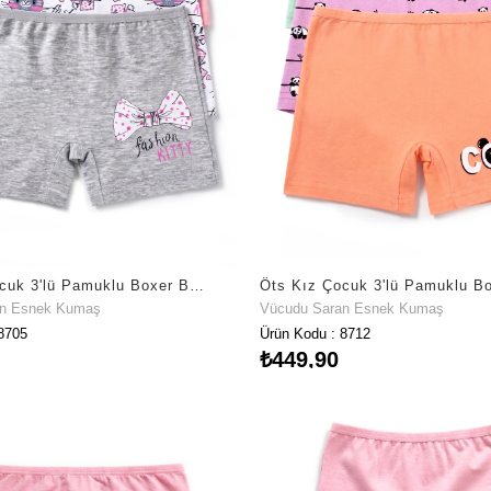
Öts Kız Çocuk 3'lü Pamuklu Boxer Baskılı Premium Günlük Kullanım (8705-3)
an Esnek Kumaş
Vücudu Saran Esnek Kumaş
8705
Ürün Kodu : 8712
₺449,90