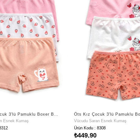
Öts Kız Çocuk 3'lü Pamuklu Boxer Baskılı Esnek ve Konforlu (8312-3)
an Esnek Kumaş
Vücudu Saran Esnek Kumaş
8312
Ürün Kodu : 8308
₺449,90