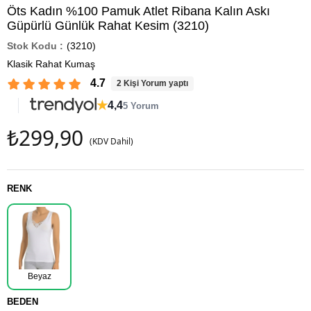
Öts Kadın %100 Pamuk Atlet Ribana Kalın Askı
Güpürlü Günlük Rahat Kesim (3210)
(3210)
Klasik Rahat Kumaş
4.7
2 Kişi Yorum yaptı
★
4,4
5 Yorum
₺299,90
(KDV Dahil)
RENK
Beyaz
BEDEN