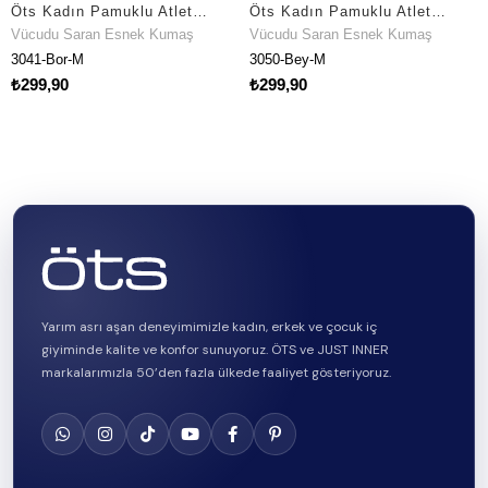
Öts Kadın Pamuklu Atlet Tüllü İp Askılı İç Giyim Konforu (3041)
Öts Kadın Pamuklu Atlet İnce Dantel Askılı Premium Günlük Kullanım (3050)
Vücudu Saran Esnek Kumaş
Vücudu Saran Esnek Kumaş
3041-Bor-M
3050-Bey-M
₺299,90
₺299,90
Yarım asrı aşan deneyimimizle kadın, erkek ve çocuk iç
giyiminde kalite ve konfor sunuyoruz. ÖTS ve JUST INNER
markalarımızla 50’den fazla ülkede faaliyet gösteriyoruz.