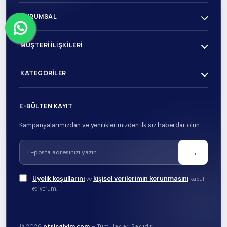
KURUMSAL
MÜŞTERI İLIŞKILERI
KATEGORILER
E-BÜLTEN KAYIT
Kampanyalarımızdan ve yeniliklerimizden ilk siz haberdar olun.
→
Üyelik koşullarını
kişisel verilerimin korunmasını
ve
kabul
ediyorum.
© 2026
otsicgiyim.com
– Tüm Hakları Saklıdır.