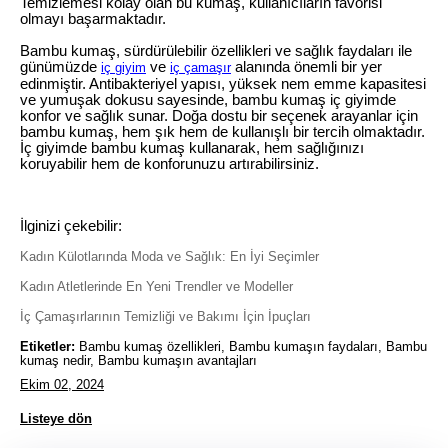
Temizlemesi kolay olan bu kumaş, kullanıcıların favorisi
olmayı başarmaktadır.
Bambu kumaş, sürdürülebilir özellikleri ve sağlık faydaları ile
günümüzde
ve
alanında önemli bir yer
iç giyim
iç çamaşır
edinmiştir. Antibakteriyel yapısı, yüksek nem emme kapasitesi
ve yumuşak dokusu sayesinde, bambu kumaş iç giyimde
konfor ve sağlık sunar. Doğa dostu bir seçenek arayanlar için
bambu kumaş, hem şık hem de kullanışlı bir tercih olmaktadır.
İç giyimde bambu kumaş kullanarak, hem sağlığınızı
koruyabilir hem de konforunuzu artırabilirsiniz.
İlginizi çekebilir:
Kadın Külotlarında Moda ve Sağlık: En İyi Seçimler
Kadın Atletlerinde En Yeni Trendler ve Modeller
İç Çamaşırlarının Temizliği ve Bakımı İçin İpuçları
Etiketler:
Bambu kumaş özellikleri, Bambu kumaşın faydaları, Bambu
kumaş nedir, Bambu kumaşın avantajları
Ekim 02, 2024
Listeye dön