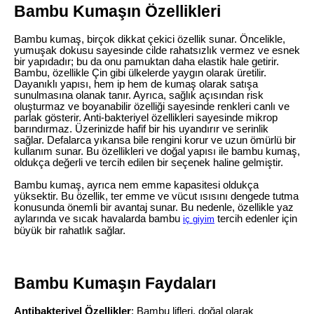
Bambu Kumaşın Özellikleri
Bambu kumaş, birçok dikkat çekici özellik sunar. Öncelikle,
yumuşak dokusu sayesinde cilde rahatsızlık vermez ve esnek
bir yapıdadır; bu da onu pamuktan daha elastik hale getirir.
Bambu, özellikle Çin gibi ülkelerde yaygın olarak üretilir.
Dayanıklı yapısı, hem ip hem de kumaş olarak satışa
sunulmasına olanak tanır. Ayrıca, sağlık açısından risk
oluşturmaz ve boyanabilir özelliği sayesinde renkleri canlı ve
parlak gösterir. Anti-bakteriyel özellikleri sayesinde mikrop
barındırmaz. Üzerinizde hafif bir his uyandırır ve serinlik
sağlar. Defalarca yıkansa bile rengini korur ve uzun ömürlü bir
kullanım sunar. Bu özellikleri ve doğal yapısı ile bambu kumaş,
oldukça değerli ve tercih edilen bir seçenek haline gelmiştir.
Bambu kumaş, ayrıca nem emme kapasitesi oldukça
yüksektir. Bu özellik, ter emme ve vücut ısısını dengede tutma
konusunda önemli bir avantaj sunar. Bu nedenle, özellikle yaz
aylarında ve sıcak havalarda bambu
tercih edenler için
iç giyim
büyük bir rahatlık sağlar.
Bambu Kumaşın Faydaları
Antibakteriyel Özellikler
: Bambu lifleri, doğal olarak