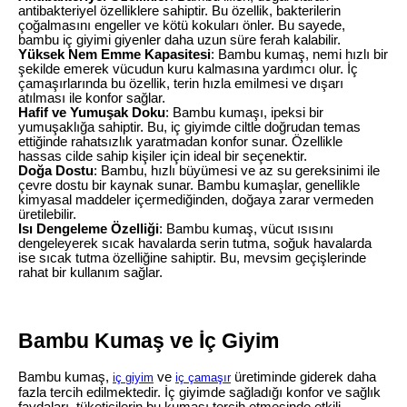
antibakteriyel özelliklere sahiptir. Bu özellik, bakterilerin
çoğalmasını engeller ve kötü kokuları önler. Bu sayede,
bambu iç giyimi giyenler daha uzun süre ferah kalabilir.
Yüksek Nem Emme Kapasitesi
: Bambu kumaş, nemi hızlı bir
şekilde emerek vücudun kuru kalmasına yardımcı olur. İç
çamaşırlarında bu özellik, terin hızla emilmesi ve dışarı
atılması ile konfor sağlar.
Hafif ve Yumuşak Doku
: Bambu kumaşı, ipeksi bir
yumuşaklığa sahiptir. Bu, iç giyimde ciltle doğrudan temas
ettiğinde rahatsızlık yaratmadan konfor sunar. Özellikle
hassas cilde sahip kişiler için ideal bir seçenektir.
Doğa Dostu
: Bambu, hızlı büyümesi ve az su gereksinimi ile
çevre dostu bir kaynak sunar. Bambu kumaşlar, genellikle
kimyasal maddeler içermediğinden, doğaya zarar vermeden
üretilebilir.
Isı Dengeleme Özelliği
: Bambu kumaş, vücut ısısını
dengeleyerek sıcak havalarda serin tutma, soğuk havalarda
ise sıcak tutma özelliğine sahiptir. Bu, mevsim geçişlerinde
rahat bir kullanım sağlar.
Bambu Kumaş ve İç Giyim
Bambu kumaş,
ve
üretiminde giderek daha
iç giyim
iç çamaşır
fazla tercih edilmektedir. İç giyimde sağladığı konfor ve sağlık