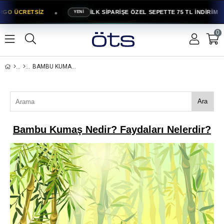
●
RGO ÜCRETSİZ
İLK SİPARİŞE ÖZEL SEPETTE 75 TL İNDİRİM
YENİ
0
BAMBU KUMAŞ NEDIR? FAYDALARI NELERDIR?
Ara
Bambu Kumaş Nedir? Faydaları Nelerdir?