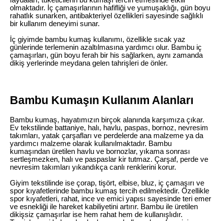
faydaları, tüketicilerin bu kumaşı tercih etmesinde etkili
olmaktadır. İç çamaşırlarının hafifliği ve yumuşaklığı, gün boyu
rahatlık sunarken, antibakteriyel özellikleri sayesinde sağlıklı
bir kullanım deneyimi sunar.
İç giyimde bambu kumaş kullanımı, özellikle sıcak yaz
günlerinde terlemenin azaltılmasına yardımcı olur. Bambu iç
çamaşırları, gün boyu ferah bir his sağlarken, aynı zamanda
dikiş yerlerinde meydana gelen tahrişleri de önler.
Bambu Kumaşın Kullanım Alanları
Bambu kumaş, hayatımızın birçok alanında karşımıza çıkar.
Ev tekstilinde battaniye, halı, havlu, paspas, bornoz, nevresim
takımları, yatak çarşafları ve perdelerde ana malzeme ya da
yardımcı malzeme olarak kullanılmaktadır. Bambu
kumaşından üretilen havlu ve bornozlar, yıkama sonrası
sertleşmezken, halı ve paspaslar kir tutmaz. Çarşaf, perde ve
nevresim takımları yıkandıkça canlı renklerini korur.
Giyim tekstilinde ise çorap, tişört, elbise, bluz, iç çamaşırı ve
spor kıyafetlerinde bambu kumaş tercih edilmektedir. Özellikle
spor kıyafetleri, rahat, ince ve emici yapısı sayesinde teri emer
ve esnekliği ile hareket kabiliyetini artırır. Bambu ile üretilen
dikişsiz çamaşırlar ise hem rahat hem de kullanışlıdır.