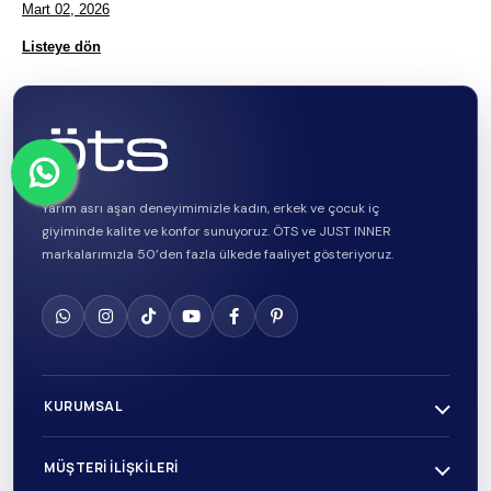
Mart 02, 2026
Listeye dön
Yarım asrı aşan deneyimimizle kadın, erkek ve çocuk iç
giyiminde kalite ve konfor sunuyoruz. ÖTS ve JUST INNER
markalarımızla 50’den fazla ülkede faaliyet gösteriyoruz.
KURUMSAL
MÜŞTERI İLIŞKILERI