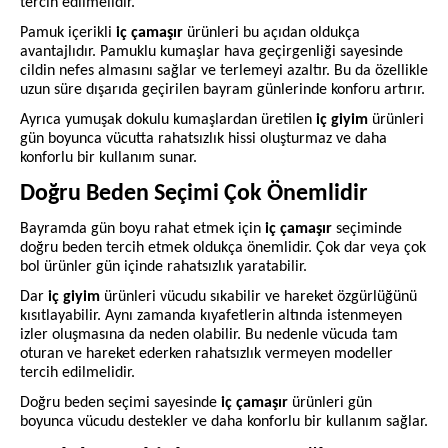
tercih edilmelidir.
Pamuk içerikli
iç çamaşır
ürünleri bu açıdan oldukça
avantajlıdır. Pamuklu kumaşlar hava geçirgenliği sayesinde
cildin nefes almasını sağlar ve terlemeyi azaltır. Bu da özellikle
uzun süre dışarıda geçirilen bayram günlerinde konforu artırır.
Ayrıca yumuşak dokulu kumaşlardan üretilen
iç giyim
ürünleri
gün boyunca vücutta rahatsızlık hissi oluşturmaz ve daha
konforlu bir kullanım sunar.
Doğru Beden Seçimi Çok Önemlidir
Bayramda gün boyu rahat etmek için
iç çamaşır
seçiminde
doğru beden tercih etmek oldukça önemlidir. Çok dar veya çok
bol ürünler gün içinde rahatsızlık yaratabilir.
Dar
iç giyim
ürünleri vücudu sıkabilir ve hareket özgürlüğünü
kısıtlayabilir. Aynı zamanda kıyafetlerin altında istenmeyen
izler oluşmasına da neden olabilir. Bu nedenle vücuda tam
oturan ve hareket ederken rahatsızlık vermeyen modeller
tercih edilmelidir.
Doğru beden seçimi sayesinde
iç çamaşır
ürünleri gün
boyunca vücudu destekler ve daha konforlu bir kullanım sağlar.