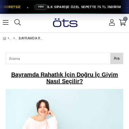
●
●
O ÜCRETSİZ
İLK SİPARİŞE ÖZEL SEPETTE 75 TL İNDİRİM
YENİ
0
BAYRAMDA RAHATLIK İÇIN DOĞRU İÇ GIYIM NASIL SEÇILIR?
Ara
Bayramda Rahatlık İçin Doğru İç Giyim
Nasıl Seçilir?