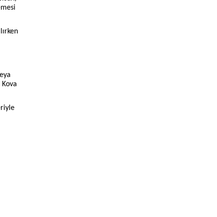
emesi
lırken
veya
k Kova
riyle