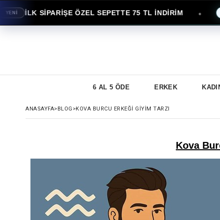
İLK SİPARİŞE ÖZEL SEPETTE 75 TL İNDİRİM
●
AVANT
6 AL 5 ÖDE
ERKEK
KADI
ANASAYFA
>
BLOG
>
KOVA BURCU ERKEĞI GIYIM TARZI
Kova Bur