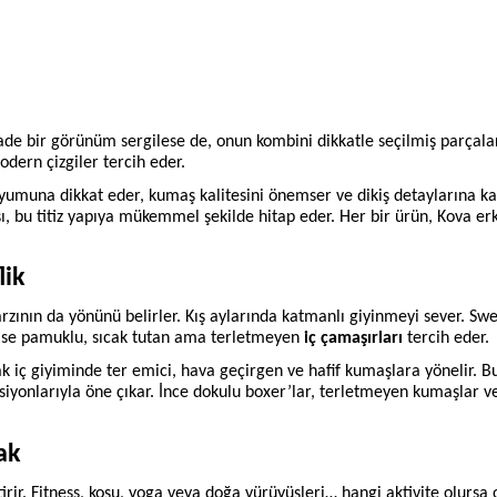
n sade bir görünüm sergilese de, onun kombini dikkatle seçilmiş parçala
dern çizgiler tercih eder.
uyumuna dikkat eder, kumaş kalitesini önemser ve dikiş detaylarına k
ışı, bu titiz yapıya mükemmel şekilde hitap eder. Her bir ürün, Kova er
lik
ının da yönünü belirler. Kış aylarında katmanlı giyinmeyi sever. Swe
ına ise pamuklu, sıcak tutan ama terletmeyen
iç çamaşırları
tercih eder.
cak iç giyiminde ter emici, hava geçirgen ve hafif kumaşlara yönelir. B
ksiyonlarıyla öne çıkar. İnce dokulu boxer’lar, terletmeyen kumaşlar v
ak
irir. Fitness, koşu, yoga veya doğa yürüyüşleri… hangi aktivite olursa 