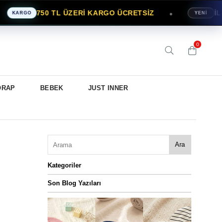
750 TL ÜZERİ KARGO ÜCRETSİZ
İLK Sİ
●
ARGO
YENİ
0
ORAP
BEBEK
JUST INNER
Ara
Kategoriler
Son Blog Yazıları