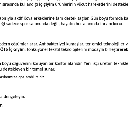
 sırasında kullandığı
iç giyim
ürünlerinin vücut hareketlerini destekl
 yapısıyla aktif Kova erkeklerine tam destek sağlar. Gün boyu formda ka
 sadece spor salonunda değil, hayatın her alanında tarzını korur.
dern çözümler arar. Antibakteriyel kumaşlar, ter emici teknolojiler 
e
ÖTS İç Giyim
, fonksiyonel tekstil teknolojilerini modayla birleştirere
n boyu özgüvenini koruyan bir konfor alanıdır. Yenilikçi üretim teknikle
 destekleyen bir temel sunar.
zılarımıza göz atabilirsiniz.
la dengeleyin.
n.