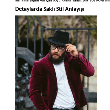
almasını sağlarken gün boyu konfor sunar. Böylece Kova erk
Detaylarda Saklı Stil Anlayışı