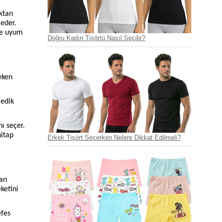
ktan
 eder.
de uyum
Doğru Kadın Tişörtü Nasıl Seçilir?
eken
medik
ı seçer.
hitap
Erkek Tişört Seçerken Nelere Dikkat Edilmeli?
lan
ketini
efes