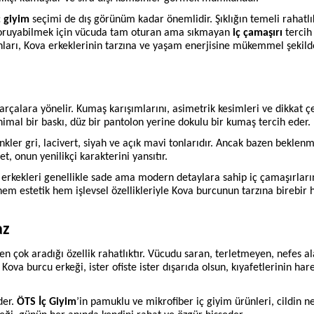
ç giyim
seçimi de dış görünüm kadar önemlidir. Şıklığın temeli rahatlı
i koruyabilmek için vücuda tam oturan ama sıkmayan
iç çamaşırı
tercih
onları, Kova erkeklerinin tarzına ve yaşam enerjisine mükemmel şekil
rçalara yönelir. Kumaş karışımlarını, asimetrik kesimleri ve dikkat ç
nimal bir baskı, düz bir pantolon yerine dokulu bir kumaş tercih eder.
kler gri, lacivert, siyah ve açık mavi tonlarıdır. Ancak bazen beklen
, onun yenilikçi karakterini yansıtır.
 erkekleri genellikle sade ama modern detaylara sahip iç çamaşırların
 hem estetik hem işlevsel özellikleriyle Kova burcunun tarzına birebir 
az
n çok aradığı özellik rahatlıktır. Vücudu saran, terletmeyen, nefes a
ova burcu erkeği, ister ofiste ister dışarıda olsun, kıyafetlerinin hare
der.
ÖTS İç Giyim
’in pamuklu ve mikrofiber iç giyim ürünleri, cildin n