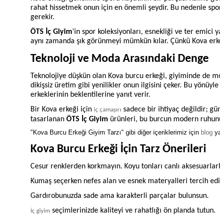
rahat hissetmek onun için en önemli şeydir. Bu nedenle spor
gerekir.
ÖTS İç Giyim
’in spor koleksiyonları, esnekliği ve ter emici
aynı zamanda şık görünmeyi mümkün kılar. Çünkü Kova erkeği
Teknoloji ve Moda Arasındaki Denge
Teknolojiye düşkün olan Kova burcu erkeği, giyiminde de mo
dikişsiz üretim gibi yenilikler onun ilgisini çeker. Bu yönüyl
erkeklerinin beklentilerine yanıt verir.
Bir Kova erkeği için
sadece bir ihtiyaç değildir; gü
iç çamaşırı
tasarlanan
ÖTS İç Giyim
ürünleri, bu burcun modern ruhunu
"Kova Burcu Erkeği Giyim Tarzı" gibi diğer içeriklerimiz için
blog
ya
Kova Burcu Erkeği İçin Tarz Önerileri
Cesur renklerden korkmayın. Koyu tonları canlı aksesuarlar
Kumaş seçerken nefes alan ve esnek materyalleri tercih edi
Gardırobunuzda sade ama karakterli parçalar bulunsun.
seçimlerinizde kaliteyi ve rahatlığı ön planda tutun.
İç giyim