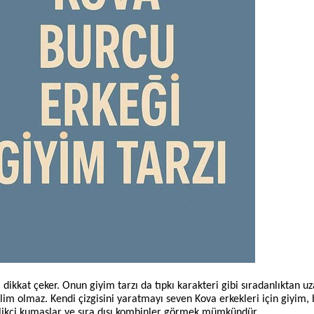
ikkat çeker. Onun giyim tarzı da tıpkı karakteri gibi sıradanlıktan uza
olmaz. Kendi çizgisini yaratmayı seven Kova erkekleri için giyim, 
nilikçi kumaşlar ve sıra dışı kombinler görmek mümkündür.