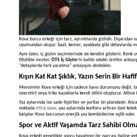
Kova burcu erkeği için tarz, ayrıntılarda gizlidir. Dışarıda
uyumundan oluşur. Saat, kemer, ayakkabı gibi detaylarda mo
Aynı özen, iç giyim seçimlerinde de kendini gösterir. Renk 
titizlikle inceler.
ÖTS İç Giyim
’in kalite odaklı üretim anlay
“detaylarda fark yaratma” anlayışını destekler.
Kışın Kat Kat Şıklık, Yazın Serin Bir Hafif
Mevsimler Kova erkeği için sadece hava durumunu değil, tarz
overshirt veya triko kazaklarla kendi stilini oluşturur. Alt
Yaz aylarında ise sade tişörtler ve şortlar ön plandadır. An
noktada
, yaz aylarında konforu artıran özel kole
ÖTS İç Giyim
kalıplar Kova burcunun enerjik yaz kombinlerine eşlik eder.
Spor ve Aktif Yaşamda Tarz Sahibi Olm
Kova erkeği genellikle sporu hayatının bir parçası haline get