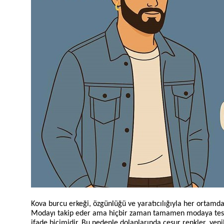
Kova burcu erkeği, özgünlüğü ve yaratıcılığıyla her ortamda d
Modayı takip eder ama hiçbir zaman tamamen modaya teslim 
ifade biçimidir. Bu nedenle dolaplarında cesur renkler, ye