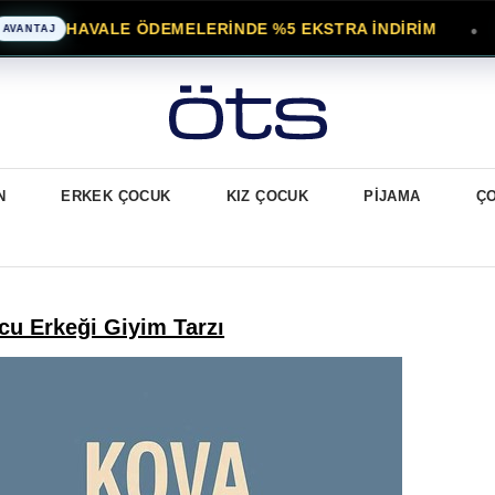
HAVALE ÖDEMELERİNDE %5 EKSTRA İNDİRİM
●
AJ
K
N
ERKEK ÇOCUK
KIZ ÇOCUK
PİJAMA
Ç
cu Erkeği Giyim Tarzı