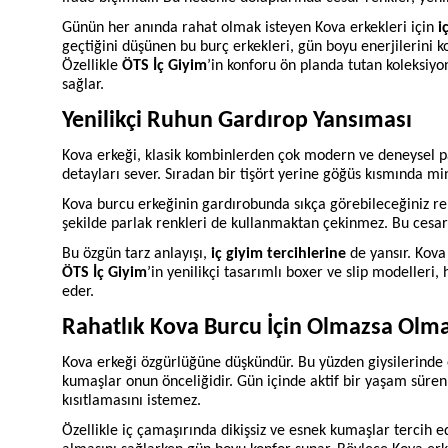
Günün her anında rahat olmak isteyen Kova erkekleri için
i
geçtiğini düşünen bu burç erkekleri, gün boyu enerjilerin
Özellikle
ÖTS İç Giyim
’in konforu ön planda tutan koleksiy
sağlar.
Yenilikçi Ruhun Gardırop Yansıması
Kova erkeği, klasik kombinlerden çok modern ve deneysel pa
detayları sever. Sıradan bir tişört yerine göğüs kısmında mi
Kova burcu erkeğinin gardırobunda sıkça görebileceğiniz ren
şekilde parlak renkleri de kullanmaktan çekinmez. Bu cesaret
Bu özgün tarz anlayışı,
iç giyim tercihlerine
de yansır. Kova
ÖTS İç Giyim
’in yenilikçi tasarımlı boxer ve slip modelleri,
eder.
Rahatlık Kova Burcu İçin Olmazsa Olm
Kova erkeği özgürlüğüne düşkündür. Bu yüzden giysilerinde e
kumaşlar onun önceliğidir. Gün içinde aktif bir yaşam süren K
kısıtlamasını istemez.
Özellikle iç çamaşırında dikişsiz ve esnek kumaşlar tercih e