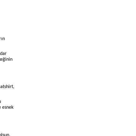
rın
adar
keğinin
atshirt,
u
e esnek
olsun,