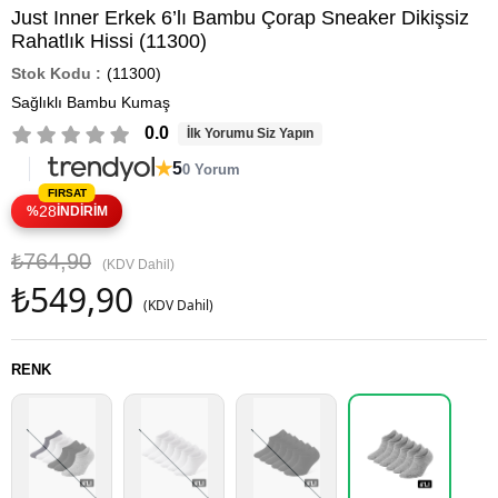
Just Inner Erkek 6’lı Bambu Çorap Sneaker Dikişsiz
Rahatlık Hissi (11300)
(11300)
Sağlıklı Bambu Kumaş
0.0
İlk Yorumu Siz Yapın
★
5
0 Yorum
28
%
İNDIRIM
₺764,90
(KDV Dahil)
₺549,90
(KDV Dahil)
RENK