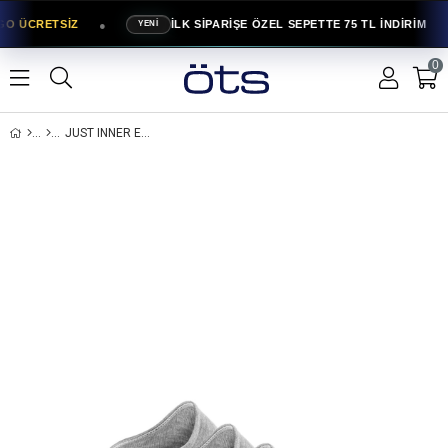
●
GO ÜCRETSİZ
İLK SİPARİŞE ÖZEL SEPETTE 75 TL İNDİRİM
YENİ
0
JUST INNER ERKEK 6’LI BAMBU ÇORAP SNEAKER DIKIŞSIZ RAHATLIK HISSI (11300)