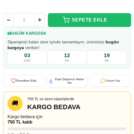
BUGÜN KARGODA
Siparişinizi kalan süre içinde tamamlayın, ürününüz
bugün
kargoya
verilsin!
03
12
18
SAAT
DK
SN
Fiyat Düşünce Haber
Favorilere Ekle
Yorum Yaz
Ver
750 TL ve üzeri siparişlerde
🚚
KARGO BEDAVA
Kargo bedava için
750 TL kaldı