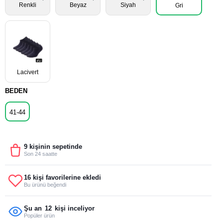
Renkli
Beyaz
Siyah
Gri
Lacivert
BEDEN
41-44
9 kişinin sepetinde
Son 24 saatte
16 kişi favorilerine ekledi
Bu ürünü beğendi
Şu an
12
kişi inceliyor
Popüler ürün