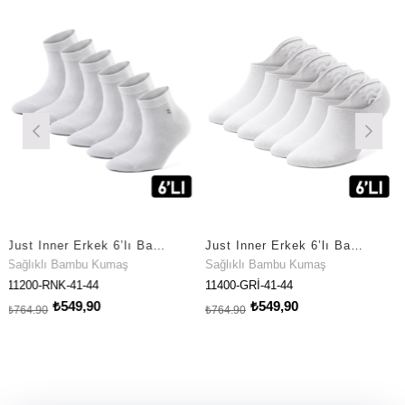
Just Inner Erkek 6’lı Bambu Çorap Yazlık Patik Esnek ve Konforlu (11200)
Just Inner Erkek 6’lı Bambu Çorap Babet Premium Ayak Sağlığı (11400)
lı Bambu Kumaş
Sağlıklı Bambu Kumaş
Sağlıklı
RNK-41-44
11400-GRİ-41-44
11500-RN
₺549,90
₺549,90
₺764,90
₺979,90