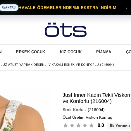
HAVALE ÖDEMELERİNDE %5 EKSTRA İNDİRİM
●
TAJ
N
ERKEK ÇOCUK
KIZ ÇOCUK
PİJAMA
Ç
BLUZ ATLET YAPRAK DESENLI V YAKALI ESNEK VE KONFORLU (216004)
Just Inner Kadın Tekli Viskon
ve Konforlu (216004)
(216004)
Özel Üretim Viskon Kumaş
0.0
İlk Yorumu