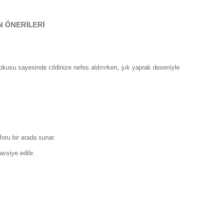
 ÖNERILERI
dokusu sayesinde cildinize nefes aldırırken, şık yaprak deseniyle
oru bir arada sunar.
vsiye edilir.