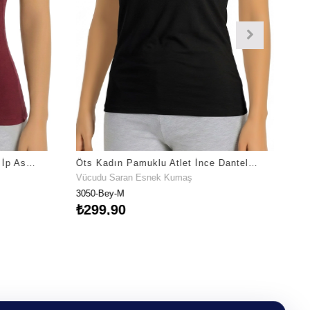
Öts Kadın Pamuklu Atlet Tüllü İp Askılı İç Giyim Konforu (3041)
Öts Kadın Pamuklu Atlet İnce Dantel Askılı Premium Günlük Kullanım (3050)
Vücudu Saran Esnek Kumaş
3050-Bey-M
₺299,90