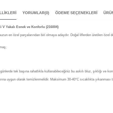
LLIKLERI
YORUMLAR
(0)
ÖDEME SEÇENEKLERI
ÜRÜN
li V Yakalı Esnek ve Konforlu (216004)
uzun en özel parçalarından biri olmaya adaydır. Doğal liflerden üretilen özel 
umaş;
nlerde tek başına rahatlıkla kullanabileceğiniz bu askılı bluz, şıklığı ve konf
larına uygun olarak temizlenmelidir. Maksimum 30-40°C sıcaklıkta yıkanması ta