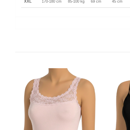
XXL
170-180 cm
85-100 kg
69 cm
45 cm