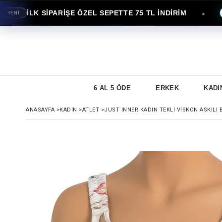
İLK SİPARİŞE ÖZEL SEPETTE 75 TL İNDİRİM
●
İ
AVAN
6 AL 5 ÖDE
ERKEK
KADI
ANASAYFA
>
KADIN
>
ATLET
>
JUST INNER KADIN TEKLI VISKON ASKILI 