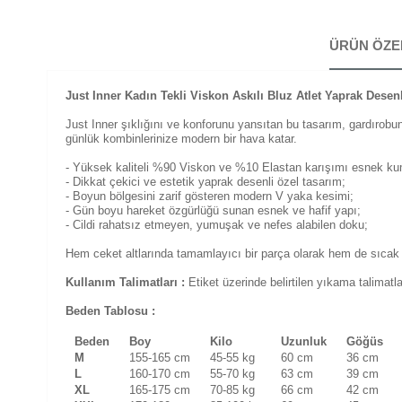
ÜRÜN ÖZE
Just Inner Kadın Tekli Viskon Askılı Bluz Atlet Yaprak Desen
Just Inner şıklığını ve konforunu yansıtan bu tasarım, gardırobun
günlük kombinlerinize modern bir hava katar.
- Yüksek kaliteli %90 Viskon ve %10 Elastan karışımı esnek k
- Dikkat çekici ve estetik yaprak desenli özel tasarım;
- Boyun bölgesini zarif gösteren modern V yaka kesimi;
- Gün boyu hareket özgürlüğü sunan esnek ve hafif yapı;
- Cildi rahatsız etmeyen, yumuşak ve nefes alabilen doku;
Hem ceket altlarında tamamlayıcı bir parça olarak hem de sıcak gü
Kullanım Talimatları :
Etiket üzerinde belirtilen yıkama talimat
Beden Tablosu :
Beden
Boy
Kilo
Uzunluk
Göğüs
M
155-165 cm
45-55 kg
60 cm
36 cm
L
160-170 cm
55-70 kg
63 cm
39 cm
XL
165-175 cm
70-85 kg
66 cm
42 cm