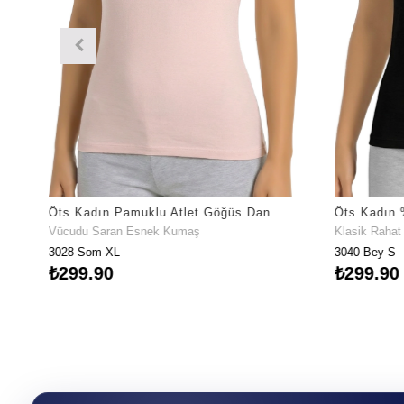
Öts Kadın Pamuklu Atlet Göğüs Dantelli Nefes Alan Doku (3028)
Vücudu Saran Esnek Kumaş
Klasik Raha
3028-Som-XL
3040-Bey-S
₺299,90
₺299,90