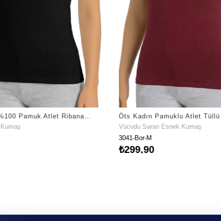
Öts Kadın %100 Pamuk Atlet Ribana İp Askılı Premium Günlük Kullanım (3040)
t Kumaş
Vücudu Saran Esnek Kumaş
3041-Bor-M
₺299,90