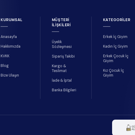
KURUMSAL
MÜŞTERI
KATEGORILER
İLIŞKILERI
Anasayfa
Erkek İç Giyim
Üyelik
Hakkımızda
Kadın İç Giyim
Sözleşmesi
KVKK
Erkek Çocuk İç
Sipariş Takibi
Giyim
Blog
Kargo &
Kız Çocuk İç
Teslimat
Bize Ulaşın
Giyim
İade & İptal
Banka Bilgileri