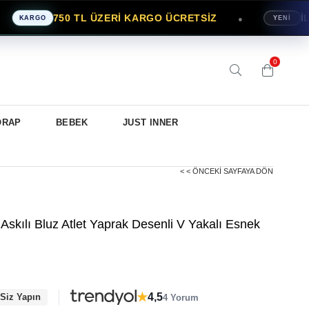
750 TL ÜZERİ KARGO ÜCRETSİZ
İLK S
●
KARGO
YENİ
0
ORAP
BEBEK
JUST INNER
< < ÖNCEKI SAYFAYA DÖN
 Askılı Bluz Atlet Yaprak Desenli V Yakalı Esnek
★
4,5
 Siz Yapın
4 Yorum