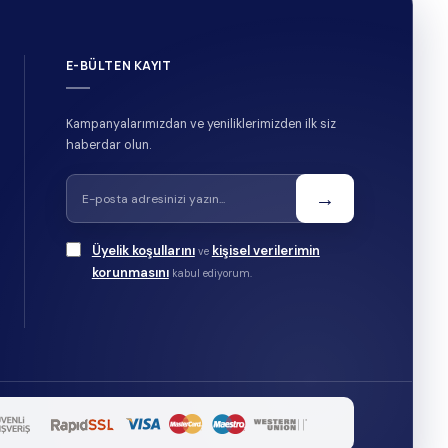
E-BÜLTEN KAYIT
Kampanyalarımızdan ve yeniliklerimizden ilk siz
haberdar olun.
→
Üyelik koşullarını
kişisel verilerimin
ve
korunmasını
kabul ediyorum.