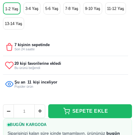
3-4 Yaş
5-6 Yaş
7-8 Yaş
9-10 Yaş
11-12 Yaş
1-2 Yaş
13-14 Yaş
7 kişinin sepetinde
Son 24 saatte
20 kişi favorilerine ekledi
Bu ürünü beğendi
Şu an
11
kişi inceliyor
Popüler ürün
BUGÜN KARGODA
Siparişinizi kalan süre içinde tamamlayın, ürününüz
bugün