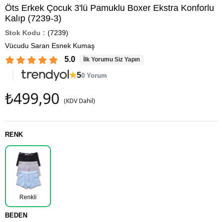
Öts Erkek Çocuk 3'lü Pamuklu Boxer Ekstra Konforlu
Kalıp (7239-3)
(7239)
Vücudu Saran Esnek Kumaş
5.0
İlk Yorumu Siz Yapın
★
5
0 Yorum
₺499,90
(KDV Dahil)
RENK
Renkli
BEDEN