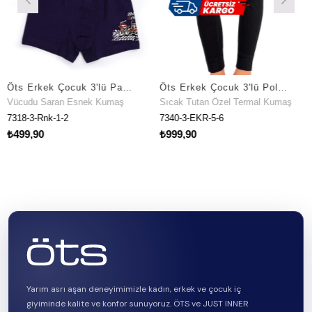
Öts Erkek Çocuk 3'lü Pamuklu Boxer Baskılı Konfor Odaklı Tasarım (7318-3)
Öts Erkek Çocuk 3'lü Polyester Tayt Özel Tasarım (7340-3)
 Saran Esnek Kumaş
Sıcak Tutan Özel Termal Kumaş
Vücudu 
-Rnk-1-2
7340-3-EKR-5-6
7392-3-R
90
₺999,90
₺499,9
Yarım asrı aşan deneyimimizle kadın, erkek ve çocuk iç
giyiminde kalite ve konfor sunuyoruz. ÖTS ve JUST INNER