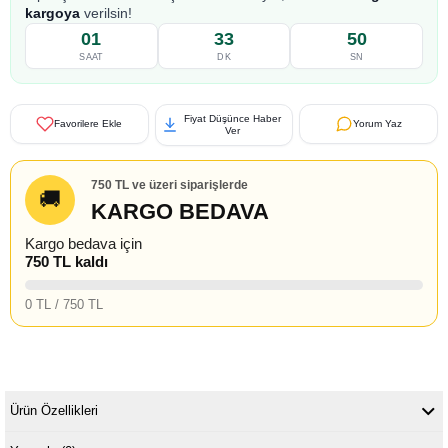
kargoya
verilsin!
01
33
49
SAAT
DK
SN
Fiyat Düşünce Haber
Favorilere Ekle
Yorum Yaz
Ver
750 TL ve üzeri siparişlerde
🚚
KARGO BEDAVA
Kargo bedava için
750 TL kaldı
0 TL / 750 TL
Ürün Özellikleri