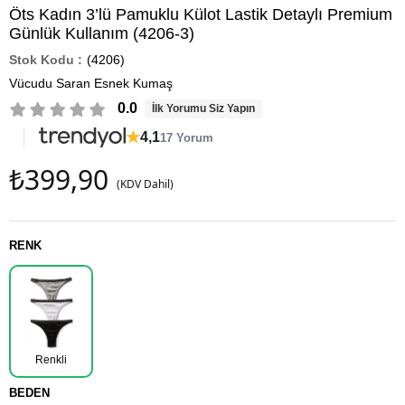
Öts Kadın 3’lü Pamuklu Külot Lastik Detaylı Premium
Günlük Kullanım (4206-3)
(4206)
Vücudu Saran Esnek Kumaş
0.0
İlk Yorumu Siz Yapın
★
4,1
17 Yorum
₺399,90
(KDV Dahil)
RENK
Renkli
BEDEN