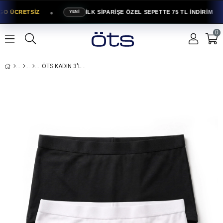
●
GO ÜCRETSİZ
İLK SİPARİŞE ÖZEL SEPETTE 75 TL İNDİRİM
YENİ
0
ÖTS KADIN 3'LÜ PAMUKLU BOXER KÜLOT YÜKSEK BEL LASTIKLI GÜNLÜK KONFORLU (4616-3)