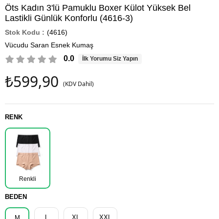
Öts Kadın 3'lü Pamuklu Boxer Külot Yüksek Bel
Lastikli Günlük Konforlu (4616-3)
(4616)
Vücudu Saran Esnek Kumaş
0.0
İlk Yorumu Siz Yapın
₺599,90
(KDV Dahil)
RENK
Renkli
BEDEN
L
XL
XXL
M