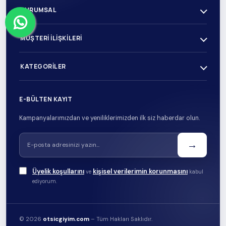
KURUMSAL
MÜŞTERI İLIŞKILERI
KATEGORILER
E-BÜLTEN KAYIT
Kampanyalarımızdan ve yeniliklerimizden ilk siz haberdar olun.
→
Üyelik koşullarını
kişisel verilerimin korunmasını
ve
kabul
ediyorum.
© 2026
otsicgiyim.com
– Tüm Hakları Saklıdır.