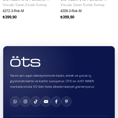
Saran Esnek Kumaş
Vücudu Saran Esnek Kumaş
Vücudu Sa
nk-M
4209-3-Rnk-M
4211-3-Rn
₺399,90
₺399,90
Yarım asrı aşan deneyimimizle kadın, erkek ve çocuk iç
giyiminde kalite ve konfor sunuyoruz. ÖTS ve JUST INNER
markalarımızla 50’den fazla ülkede faaliyet gösteriyoruz.