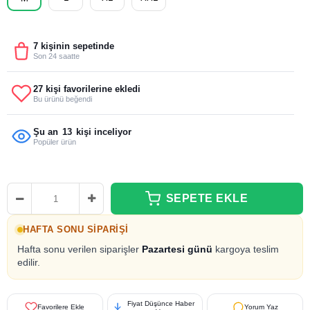
7 kişinin sepetinde
Son 24 saatte
27 kişi favorilerine ekledi
Bu ürünü beğendi
15
Şu an
kişi inceliyor
Popüler ürün
HAFTA SONU SIPARIŞI
Hafta sonu verilen siparişler
Pazartesi günü
kargoya teslim
edilir.
Fiyat Düşünce Haber
Favorilere Ekle
Yorum Yaz