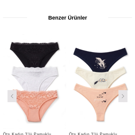
Benzer Ürünler
Öts Kadın 3’lü Pamuklu Külot Önü Dantelli Ergonomik Tasarım (4272-3)
Öts Kadın 3’lü Pamuklu Külot Baskılı Brazilian Premium Günlük Kullanım (4209-3)