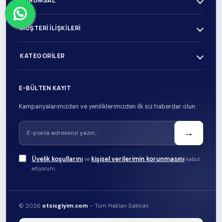
KURUMSAL
MÜŞTERI İLIŞKILERI
KATEGORILER
E-BÜLTEN KAYIT
Kampanyalarımızdan ve yeniliklerimizden ilk siz haberdar olun.
→
Üyelik koşullarını
kişisel verilerimin korunmasını
ve
kabul
ediyorum.
© 2026
otsicgiyim.com
– Tüm Hakları Saklıdır.