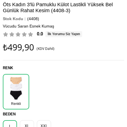
Öts Kadın 3'lü Pamuklu Külot Lastikli Yüksek Bel
Günlük Rahat Kesim (4408-3)
(4408)
Vücudu Saran Esnek Kumaş
0.0
İlk Yorumu Siz Yapın
₺499,90
(KDV Dahil)
RENK
Renkli
BEDEN
XL
XXL
L