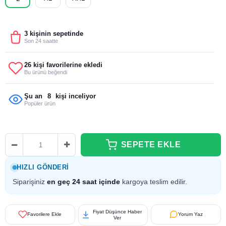
3 kişinin sepetinde
Son 24 saatte
26 kişi favorilerine ekledi
Bu ürünü beğendi
Şu an
8
kişi inceliyor
Popüler ürün
HIZLI GÖNDERI
Siparişiniz
en geç 24 saat içinde
kargoya teslim edilir.
Fiyat Düşünce Haber
Favorilere Ekle
Yorum Yaz
Ver