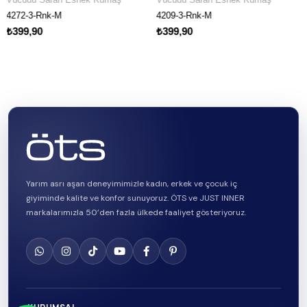
k-M
4209-3-Rnk-M
4211-3-Rnk
₺399,90
₺399,90
Yarım asrı aşan deneyimimizle kadın, erkek ve çocuk iç
giyiminde kalite ve konfor sunuyoruz. ÖTS ve JUST INNER
markalarımızla 50’den fazla ülkede faaliyet gösteriyoruz.