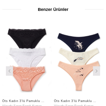
Benzer Ürünler
Öts Kadın 3’lü Pamuklu Külot Önü Dantelli Ergonomik Tasarım (4272-3)
Öts Kadın 3’lü Pamuklu Külot Baskılı Brazilian Premium Günlük Kullanım (4209-3)
aran Esnek Kumaş
Vücudu Saran Esnek Kumaş
Vücudu Sar