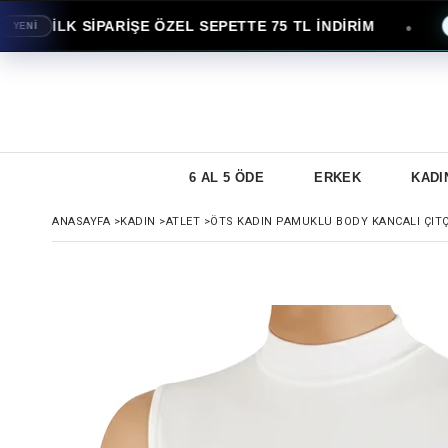
İLK SİPARİŞE ÖZEL SEPETTE 75 TL İNDİRİM
●
İ
AVAN
6 AL 5 ÖDE
ERKEK
KADI
ANASAYFA
>
KADIN
>
ATLET
>
ÖTS KADIN PAMUKLU BODY KANCALI ÇITÇI