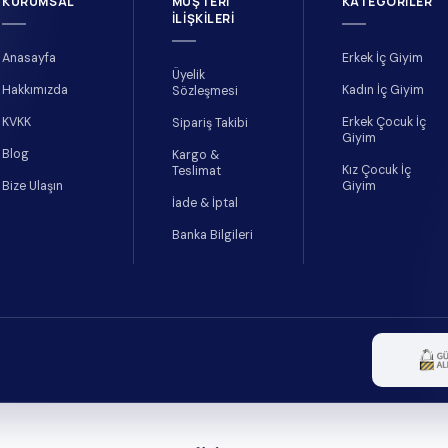
KURUMSAL
MÜŞTERI
KATEGORILER
İLIŞKILERI
Anasayfa
Erkek İç Giyim
Üyelik
Hakkımızda
Kadın İç Giyim
Sözleşmesi
KVKK
Erkek Çocuk İç
Sipariş Takibi
Giyim
Blog
Kargo &
Kız Çocuk İç
Teslimat
Bize Ulaşın
Giyim
İade & İptal
Banka Bilgileri