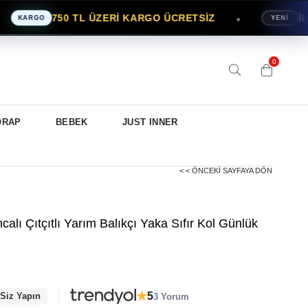
750 TL ÜZERİ KARGO ÜCRETSİZ
İLK S
●
KARGO
YENİ
0
ORAP
BEBEK
JUST INNER
< < ÖNCEKI SAYFAYA DÖN
lı Çıtçıtlı Yarım Balıkçı Yaka Sıfır Kol Günlük
★
5
 Siz Yapın
3 Yorum