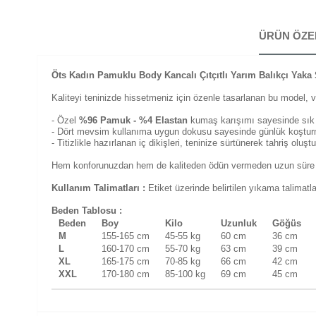
ÜRÜN ÖZE
Öts Kadın Pamuklu Body Kancalı Çıtçıtlı Yarım Balıkçı Yaka
Kaliteyi teninizde hissetmeniz için özenle tasarlanan bu model, v
- Özel
%96 Pamuk - %4 Elastan
kumaş karışımı sayesinde sık y
- Dört mevsim kullanıma uygun dokusu sayesinde günlük koşturm
- Titizlikle hazırlanan iç dikişleri, teninize sürtünerek tahriş oluş
Hem konforunuzdan hem de kaliteden ödün vermeden uzun süre kull
Kullanım Talimatları :
Etiket üzerinde belirtilen yıkama talimat
Beden Tablosu :
Beden
Boy
Kilo
Uzunluk
Göğüs
M
155-165 cm
45-55 kg
60 cm
36 cm
L
160-170 cm
55-70 kg
63 cm
39 cm
XL
165-175 cm
70-85 kg
66 cm
42 cm
XXL
170-180 cm
85-100 kg
69 cm
45 cm