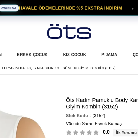
HAVALE ÖDEMELERİNDE %5 EKSTRA İNDİRİM
●
TAJ
N
ERKEK ÇOCUK
KIZ ÇOCUK
PİJAMA
Ç
TLI YARIM BALIKÇI YAKA SIFIR KOL GÜNLÜK GIYIM KOMBIN (3152)
Öts Kadın Pamuklu Body Kanca
Giyim Kombin (3152)
(3152)
Vücudu Saran Esnek Kumaş
0.0
İlk Yorumu