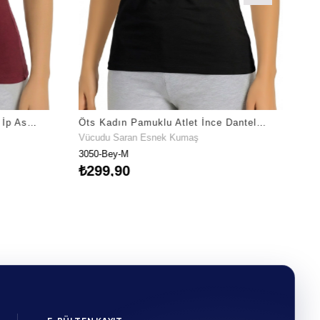
Öts Kadın Pamuklu Atlet Tüllü İp Askılı İç Giyim Konforu (3041)
Öts Kadın Pamuklu Atlet İnce Dantel Askılı Premium Günlük Kullanım (3050)
Vücudu Saran Esnek Kumaş
3050-Bey-M
₺299,90