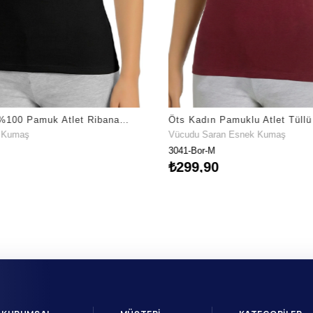
Öts Kadın %100 Pamuk Atlet Ribana İp Askılı Premium Günlük Kullanım (3040)
t Kumaş
Vücudu Saran Esnek Kumaş
3041-Bor-M
₺299,90