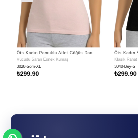
Öts Kadın Pamuklu Atlet Göğüs Dantelli Nefes Alan Doku (3028)
Vücudu Saran Esnek Kumaş
Klasik Raha
3028-Som-XL
3040-Bey-S
₺299,90
₺299,90