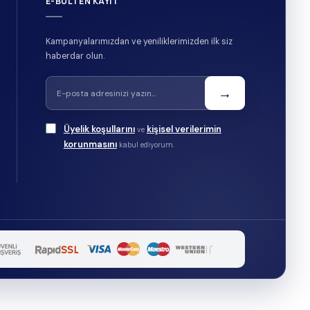
E-BÜLTEN KAYIT
Kampanyalarımızdan ve yeniliklerimizden ilk siz
haberdar olun.
→
Üyelik koşullarını
kişisel verilerimin
ve
korunmasını
kabul ediyorum.