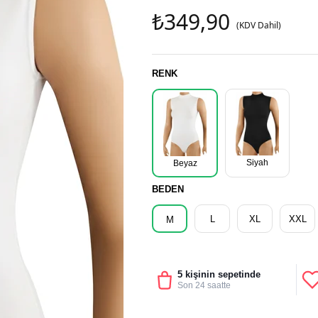
₺349,90
(KDV Dahil)
RENK
Siyah
Beyaz
BEDEN
L
XL
XXL
M
5 kişinin sepetinde
Son 24 saatte