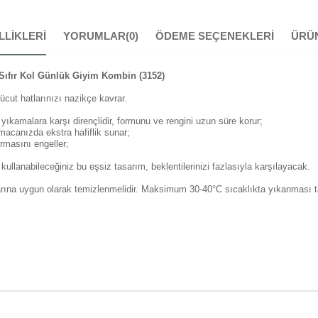
LLIKLERI
YORUMLAR
(0)
ÖDEME SEÇENEKLERI
ÜRÜN
 Sıfır Kol Günlük Giyim Kombin (3152)
ücut hatlarınızı nazikçe kavrar.
ıkamalara karşı dirençlidir, formunu ve rengini uzun süre korur;
acanızda ekstra hafiflik sunar;
turmasını engeller;
anabileceğiniz bu eşsiz tasarım, beklentilerinizi fazlasıyla karşılayacak.
larına uygun olarak temizlenmelidir. Maksimum 30-40°C sıcaklıkta yıkanması ta