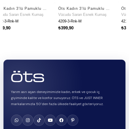
Öts Kadın 3’lü Pamuklu Külot Önü Dantelli Ergonomik Tasarım (4272-3)
Öts Kadın 3’lü Pamuklu Külot Baskılı Brazilian Premium Günlük Kullanım (4209-3)
nek Kumaş
Vücudu Saran Esnek Kumaş
Vücudu Saran Esne
4209-3-Rnk-M
4211-3-Rnk-M
₺399,90
₺399,90
Yarım asrı aşan deneyimimizle kadın, erkek ve çocuk iç
giyiminde kalite ve konfor sunuyoruz. ÖTS ve JUST INNER
markalarımızla 50’den fazla ülkede faaliyet gösteriyoruz.