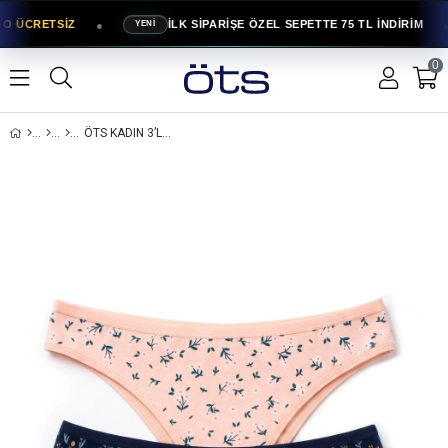
●
●
O ÜCRETSİZ
İLK SİPARİŞE ÖZEL SEPETTE 75 TL İNDİRİM
YENİ
0
ÖTS KADIN 3’LÜ PAMUKLU KÜLOT BASKILI BRAZILIAN GÜNLÜK KLASIK MODEL (4253-3)