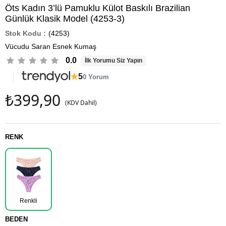
Öts Kadın 3’lü Pamuklu Külot Baskılı Brazilian
Günlük Klasik Model (4253-3)
(4253)
Vücudu Saran Esnek Kumaş
0.0
İlk Yorumu Siz Yapın
★
5
0 Yorum
₺399,90
(KDV Dahil)
RENK
Renkli
BEDEN