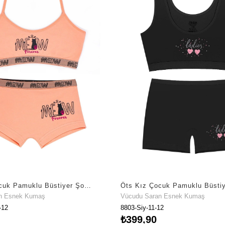
Öts Kız Çocuk Pamuklu Büstiyer Şort Somon Meow Özel Form Korumalı (8804-SOM)
n Esnek Kumaş
Vücudu Saran Esnek Kumaş
-12
8803-Siy-11-12
₺399,90