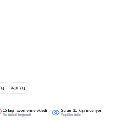
Yaş
9-10 Yaş
15 kişi favorilerine ekledi
Şu an
11
kişi inceliyor
Bu ürünü beğendi
Popüler ürün