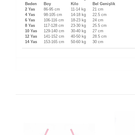
Beden
Boy
Kilo
Bel Genişlik
2 Yas
86-95 cm
11-14 kg
21 cm
4 Yas
98-105 cm
14-18 kg
22.5 cm
6 Yas
106-116 cm
18-23 kg
24 cm
8 Yas
117-128 cm
23-30 kg
25.5 cm
10 Yas
129-140 cm
30-40 kg
27 cm
12 Yas
141-152 cm
40-50 kg
28.5 cm
14 Yas
153-165 cm
50-60 kg
30 cm