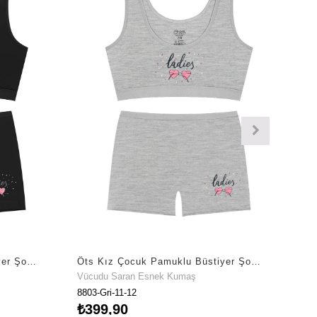
Öts Kız Çocuk Pamuklu Büstiyer Şort Siyah Ladies Rahat Spor Kesim (8803-SİY)
Öts Kız Çocuk Pamuklu Büstiyer Şort Gri Ladies Rahat Spor Kesim (8803-GRİ)
Vücudu Saran Esnek Kumaş
8803-Gri-11-12
₺399,90