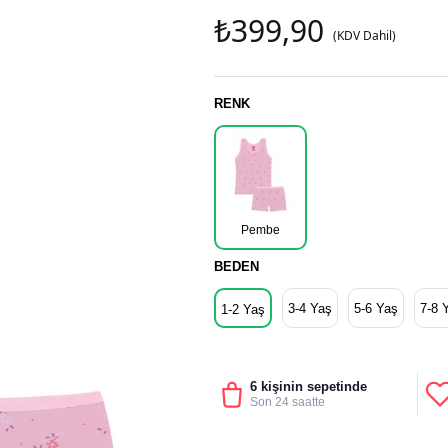
₺399,90
(KDV Dahil)
RENK
Pembe
BEDEN
3-4 Yaş
5-6 Yaş
7-8 
1-2 Yaş
6 kişinin sepetinde
Son 24 saatte