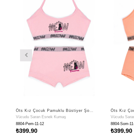
Öts Kız Çocuk Pamuklu Büstiyer Şort Pembe Meow Maksimum Hareket Özgürlüğü (8804-PEM)
Vücudu Saran Esnek Kumaş
Vücudu Sara
8804-Pem-11-12
8804-Som-11
₺399,90
₺399,90