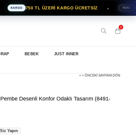
750 TL ÜZERİ KARGO ÜCRETSİZ
İLK
●
KARGO
YENİ
0
ORAP
BEBEK
JUST INNER
< < ÖNCEKI SAYFAYA DÖN
 Pembe Desenli Konfor Odaklı Tasarım (8491-
 Siz Yapın