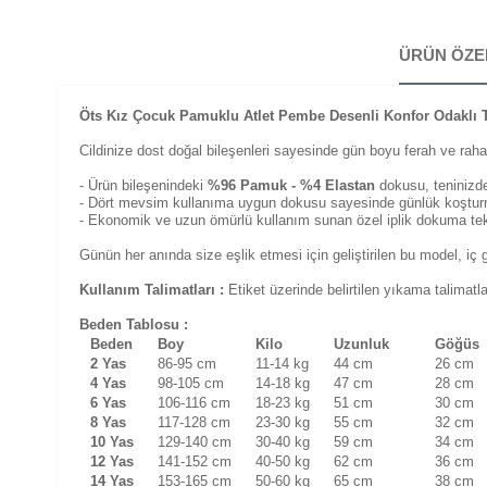
ÜRÜN ÖZE
Öts Kız Çocuk Pamuklu Atlet Pembe Desenli Konfor Odaklı 
Cildinize dost doğal bileşenleri sayesinde gün boyu ferah ve raha
- Ürün bileşenindeki
%96 Pamuk - %4 Elastan
dokusu, teninizde
- Dört mevsim kullanıma uygun dokusu sayesinde günlük koşturm
- Ekonomik ve uzun ömürlü kullanım sunan özel iplik dokuma tekni
Günün her anında size eşlik etmesi için geliştirilen bu model, iç 
Kullanım Talimatları :
Etiket üzerinde belirtilen yıkama talimat
Beden Tablosu :
Beden
Boy
Kilo
Uzunluk
Göğü
2 Yas
86-95 cm
11-14 kg
44 cm
26 cm
4 Yas
98-105 cm
14-18 kg
47 cm
28 cm
6 Yas
106-116 cm
18-23 kg
51 cm
30 cm
8 Yas
117-128 cm
23-30 kg
55 cm
32 cm
10 Yas
129-140 cm
30-40 kg
59 cm
34 cm
12 Yas
141-152 cm
40-50 kg
62 cm
36 cm
14 Yas
153-165 cm
50-60 kg
65 cm
38 cm