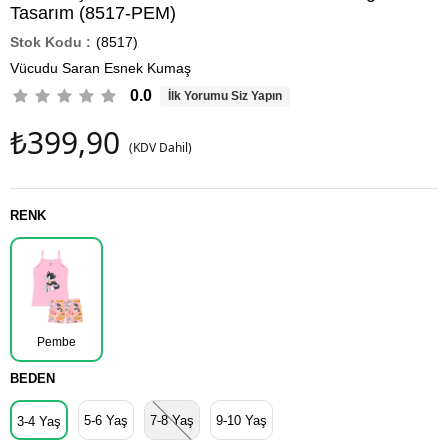
Tasarım (8517-PEM)
(8517)
Vücudu Saran Esnek Kumaş
0.0
İlk Yorumu Siz Yapın
₺399,90
(KDV Dahil)
RENK
Pembe
BEDEN
5-6 Yaş
7-8 Yaş
9-10 Yaş
3-4 Yaş