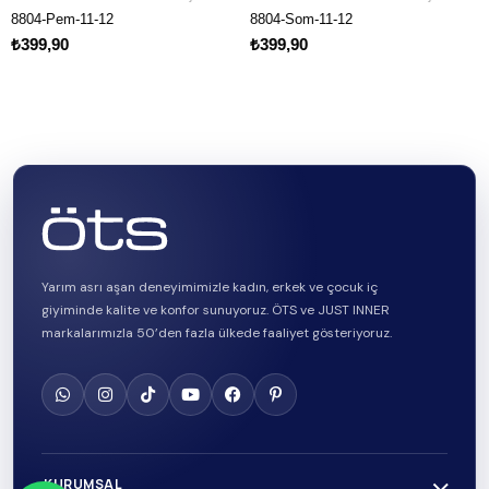
Pem-11-12
8804-Som-11-12
8803-Si
,90
₺399,90
₺399,
Yarım asrı aşan deneyimimizle kadın, erkek ve çocuk iç
giyiminde kalite ve konfor sunuyoruz. ÖTS ve JUST INNER
markalarımızla 50’den fazla ülkede faaliyet gösteriyoruz.
KURUMSAL