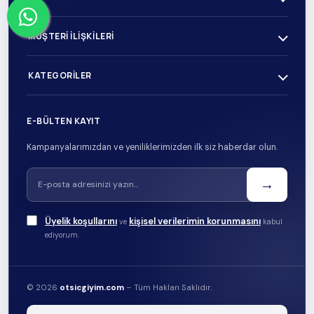
MÜŞTERI İLIŞKILERI
KATEGORILER
E-BÜLTEN KAYIT
Kampanyalarımızdan ve yeniliklerimizden ilk siz haberdar olun.
→
Üyelik koşullarını
kişisel verilerimin korunmasını
ve
kabul
ediyorum.
© 2026
otsicgiyim.com
– Tüm Hakları Saklıdır.