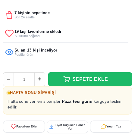
7 kişinin sepetinde
Son 24 saatte
19 kişi favorilerine ekledi
Bu ürünü beğendi
Şu an
13
kişi inceliyor
Popüler ürün
HAFTA SONU SIPARIŞI
Hafta sonu verilen siparişler
Pazartesi günü
kargoya teslim
edilir.
Fiyat Düşünce Haber
Favorilere Ekle
Yorum Yaz
Ver