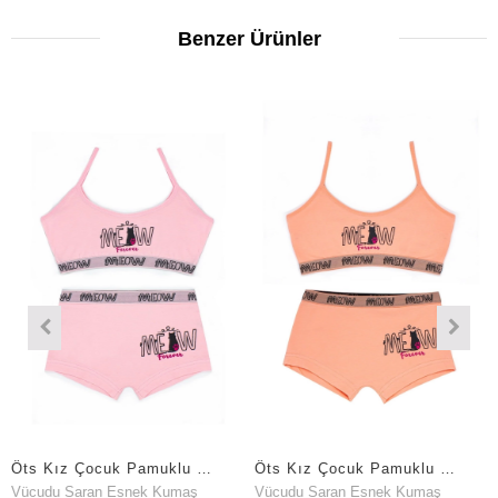
Benzer Ürünler
Öts Kız Çocuk Pamuklu Büstiyer Şort Pembe Meow Maksimum Hareket Özgürlüğü (8804-PEM)
Öts Kız Çocuk Pamuklu Büstiyer Şort Somon Meow Özel Form Korumalı (8804-SOM)
du Saran Esnek Kumaş
Vücudu Saran Esnek Kumaş
Vücudu