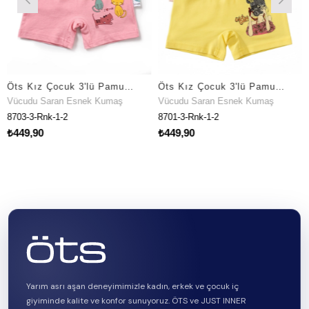
Öts Kız Çocuk 3'lü Pamuklu Boxer Baskılı İç Giyim Konforu (8703-3)
Öts Kız Çocuk 3'lü Pamuklu Boxer Baskılı Günlük Klasik Model (8701-3)
 Saran Esnek Kumaş
Vücudu Saran Esnek Kumaş
Vücudu 
-Rnk-1-2
8701-3-Rnk-1-2
8707-3-R
90
₺449,90
₺449,9
Yarım asrı aşan deneyimimizle kadın, erkek ve çocuk iç
giyiminde kalite ve konfor sunuyoruz. ÖTS ve JUST INNER