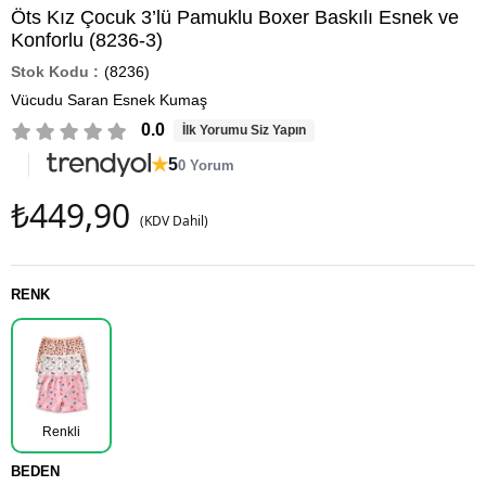
Öts Kız Çocuk 3’lü Pamuklu Boxer Baskılı Esnek ve
Konforlu (8236-3)
(8236)
Vücudu Saran Esnek Kumaş
0.0
İlk Yorumu Siz Yapın
★
5
0 Yorum
₺449,90
(KDV Dahil)
RENK
Renkli
BEDEN