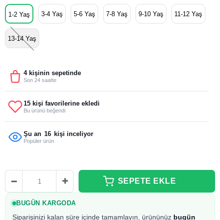
3-4 Yaş
5-6 Yaş
7-8 Yaş
9-10 Yaş
11-12 Yaş
1-2 Yaş
13-14 Yaş
4 kişinin sepetinde
Son 24 saatte
15 kişi favorilerine ekledi
Bu ürünü beğendi
Şu an
17
kişi inceliyor
Popüler ürün
BUGÜN KARGODA
Siparişinizi kalan süre içinde tamamlayın, ürününüz
bugün