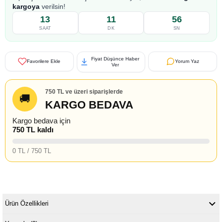
kargoya
verilsin!
13
11
55
SAAT
DK
SN
Fiyat Düşünce Haber
Favorilere Ekle
Yorum Yaz
Ver
750 TL ve üzeri siparişlerde
🚚
KARGO BEDAVA
Kargo bedava için
750 TL kaldı
0 TL / 750 TL
Ürün Özellikleri