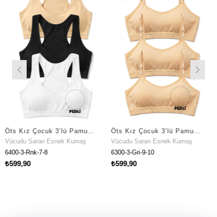
Öts Kız Çocuk 3’lü Pamuklu Büstiyer Kalın Askılı Sporcu Kesim Pedli Destekleyici Yapı (6400-3)
Öts Kız Çocuk 3’lü Pamuklu Büstiyer Ayarlanabilir Askılı Çıkarılabilir Pedli Ergonomik Toparlayıcı (6300-3)
cudu Saran Esnek Kumaş
Vücudu Saran Esnek Kumaş
Vüc
00-3-Rnk-7-8
6300-3-Gri-9-10
6204
99,90
₺599,90
₺59