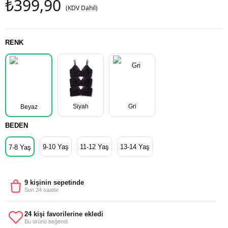
₺399,90
(KDV Dahil)
RENK
Siyah
Gri
Beyaz
BEDEN
9-10 Yaş
11-12 Yaş
13-14 Yaş
7-8 Yaş
9 kişinin sepetinde
Son 24 saatte
24 kişi favorilerine ekledi
Bu ürünü beğendi