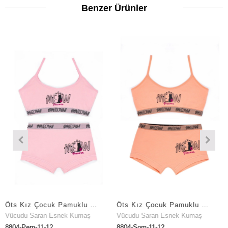
Benzer Ürünler
Öts Kız Çocuk Pamuklu Büstiyer Şort Pembe Meow Maksimum Hareket Özgürlüğü (8804-PEM)
Öts Kız Çocuk Pamuklu Büstiyer Şort Somon Meow Özel Form Korumalı (8804-SOM)
cudu Saran Esnek Kumaş
Vücudu Saran Esnek Kumaş
Vücu
04-Pem-11-12
8804-Som-11-12
8803