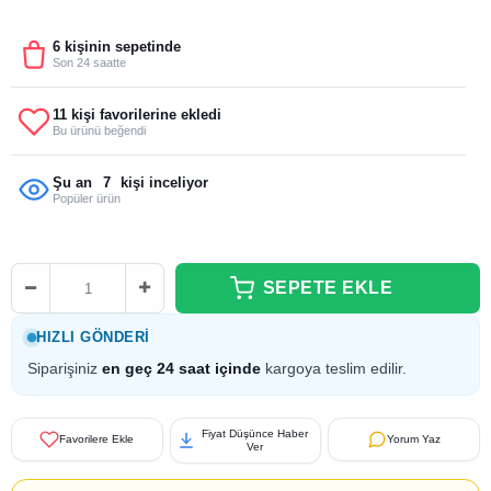
6 kişinin sepetinde
Son 24 saatte
11 kişi favorilerine ekledi
Bu ürünü beğendi
Şu an
7
kişi inceliyor
Popüler ürün
HIZLI GÖNDERI
Siparişiniz
en geç 24 saat içinde
kargoya teslim edilir.
Fiyat Düşünce Haber
Favorilere Ekle
Yorum Yaz
Ver