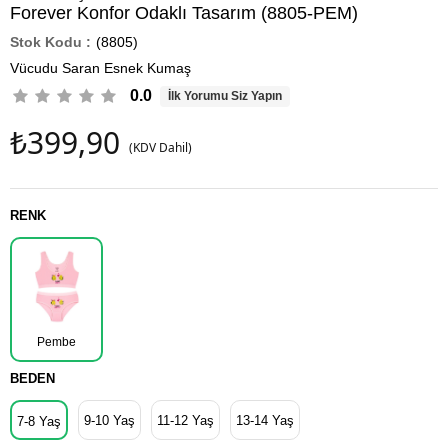
Forever Konfor Odaklı Tasarım (8805-PEM)
(8805)
Vücudu Saran Esnek Kumaş
0.0
İlk Yorumu Siz Yapın
₺399,90
(KDV Dahil)
RENK
Pembe
BEDEN
9-10 Yaş
11-12 Yaş
13-14 Yaş
7-8 Yaş