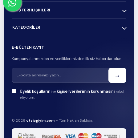
MÜŞTERI İLIŞKILERI
KATEGORILER
E-BÜLTEN KAYIT
Kampanyalarımızdan ve yeniliklerimizden ilk siz haberdar olun.
→
Üyelik koşullarını
kişisel verilerimin korunmasını
ve
kabul
ediyorum.
© 2026
otsicgiyim.com
– Tüm Hakları Saklıdır.