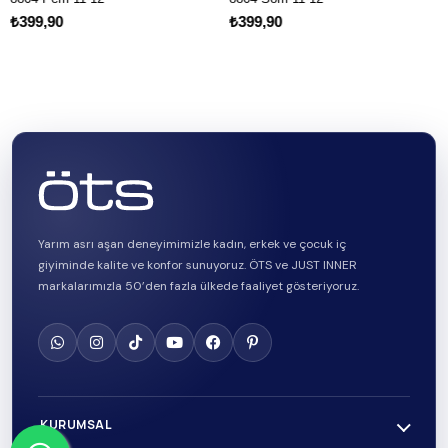
99,90
₺399,90
₺39
Yarım asrı aşan deneyimimizle kadın, erkek ve çocuk iç
giyiminde kalite ve konfor sunuyoruz. ÖTS ve JUST INNER
markalarımızla 50’den fazla ülkede faaliyet gösteriyoruz.
KURUMSAL