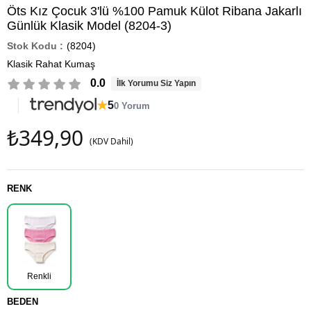
Öts Kız Çocuk 3'lü %100 Pamuk Külot Ribana Jakarlı
Günlük Klasik Model (8204-3)
(8204)
Klasik Rahat Kumaş
0.0
İlk Yorumu Siz Yapın
★
5
0 Yorum
₺349,90
(KDV Dahil)
RENK
Renkli
BEDEN