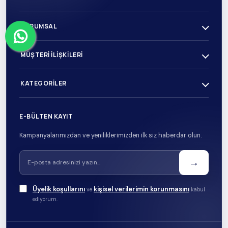
KURUMSAL
MÜŞTERI İLIŞKILERI
KATEGORILER
E-BÜLTEN KAYIT
Kampanyalarımızdan ve yeniliklerimizden ilk siz haberdar olun.
→
Üyelik koşullarını
kişisel verilerimin korunmasını
ve
kabul
ediyorum.