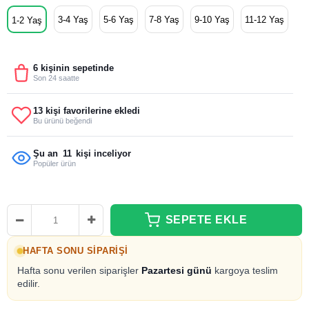
3-4 Yaş
5-6 Yaş
7-8 Yaş
9-10 Yaş
11-12 Yaş
1-2 Yaş
6 kişinin sepetinde
Son 24 saatte
13 kişi favorilerine ekledi
Bu ürünü beğendi
Şu an
11
kişi inceliyor
Popüler ürün
HAFTA SONU SIPARIŞI
Hafta sonu verilen siparişler
Pazartesi günü
kargoya teslim
edilir.