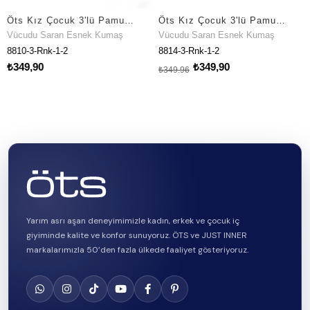
Öts Kız Çocuk 3'lü Pamuklu Külot Baskılı Premium Günlük Kullanım (8810-3)
Öts Kız Çocuk 3'lü Pamuklu Külot Baskılı Özel Esnek Kalıp (8814-3)
 Saran Esnek Kumaş
Vücudu Saran Esnek Kumaş
Vücudu 
-Rnk-1-2
8814-3-Rnk-1-2
8818-3-R
90
₺349,90
₺349,9
₺349,96
Yarım asrı aşan deneyimimizle kadın, erkek ve çocuk iç
giyiminde kalite ve konfor sunuyoruz. ÖTS ve JUST INNER
markalarımızla 50’den fazla ülkede faaliyet gösteriyoruz.