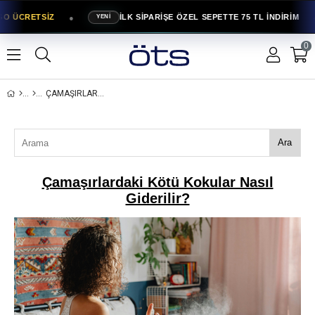
●
●
O ÜCRETSİZ
İLK SİPARİŞE ÖZEL SEPETTE 75 TL İNDİRİM
YENİ
0
ÇAMAŞIRLARDAKI KÖTÜ KOKULAR NASIL GIDERILIR?
Ara
Çamaşırlardaki Kötü Kokular Nasıl
Giderilir?