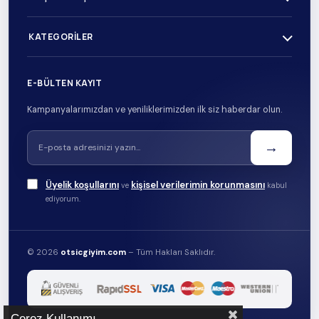
KATEGORILER
E-BÜLTEN KAYIT
Kampanyalarımızdan ve yeniliklerimizden ilk siz haberdar olun.
→
Üyelik koşullarını
kişisel verilerimin korunmasını
ve
kabul
ediyorum.
© 2026
otsicgiyim.com
– Tüm Hakları Saklıdır.
Çerez Kullanımı