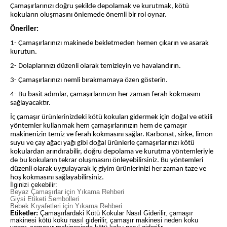
Çamaşırlarınızı doğru şekilde depolamak ve kurutmak, kötü
kokuların oluşmasını önlemede önemli bir rol oynar.
Öneriler:
1- Çamaşırlarınızı makinede bekletmeden hemen çıkarın ve asarak
kurutun.
2- Dolaplarınızı düzenli olarak temizleyin ve havalandırın.
3- Çamaşırlarınızı nemli bırakmamaya özen gösterin.
4- Bu basit adımlar, çamaşırlarınızın her zaman ferah kokmasını
sağlayacaktır.
İç çamaşır ürünlerinizdeki kötü kokuları gidermek için doğal ve etkili
yöntemler kullanmak hem çamaşırlarınızın hem de çamaşır
makinenizin temiz ve ferah kokmasını sağlar. Karbonat, sirke, limon
suyu ve çay ağacı yağı gibi doğal ürünlerle çamaşırlarınızı kötü
kokulardan arındırabilir, doğru depolama ve kurutma yöntemleriyle
de bu kokuların tekrar oluşmasını önleyebilirsiniz. Bu yöntemleri
düzenli olarak uygulayarak iç giyim ürünlerinizi her zaman taze ve
hoş kokmasını sağlayabilirsiniz.
İlginizi çekebilir:
Beyaz Çamaşırlar için Yıkama Rehberi
Giysi Etiketi Sembolleri
Bebek Kıyafetleri için Yıkama Rehberi
Etiketler:
Çamaşırlardaki Kötü Kokular Nasıl Giderilir, çamaşır
makinesi kötü koku nasıl giderilir, çamaşır makinesi neden koku