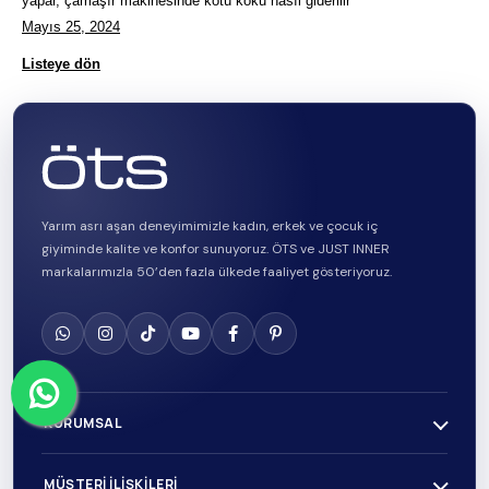
yapar, çamaşır makinesinde kötü koku nasıl giderilir
Mayıs 25, 2024
Listeye dön
Yarım asrı aşan deneyimimizle kadın, erkek ve çocuk iç
giyiminde kalite ve konfor sunuyoruz. ÖTS ve JUST INNER
markalarımızla 50’den fazla ülkede faaliyet gösteriyoruz.
KURUMSAL
MÜŞTERI İLIŞKILERI