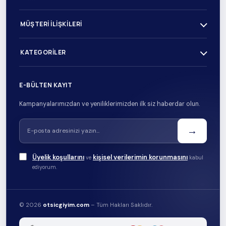
MÜŞTERI İLIŞKILERI
KATEGORILER
E-BÜLTEN KAYIT
Kampanyalarımızdan ve yeniliklerimizden ilk siz haberdar olun.
→
Üyelik koşullarını
kişisel verilerimin korunmasını
ve
kabul
ediyorum.
© 2026
otsicgiyim.com
– Tüm Hakları Saklıdır.