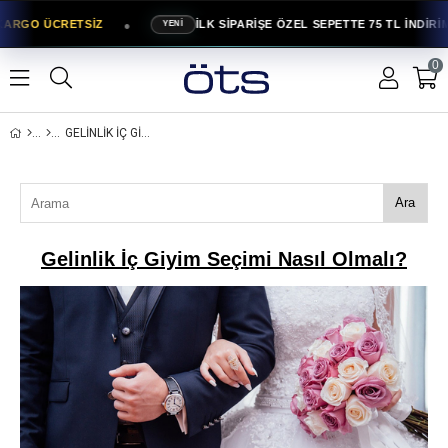
●
KARGO ÜCRETSİZ
İLK SİPARİŞE ÖZEL SEPETTE 75 TL İNDİRİM
YENİ
0
GELINLIK İÇ GIYIM SEÇIMI NASIL OLMALI?
Ara
Gelinlik İç Giyim Seçimi Nasıl Olmalı?