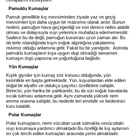
cevaplarını inceleyelim.
Pamuklu Kumaşlar
Pamuk genellikle kış mevsiminden ziyade yaz ve geçiş
mevsimleri için daha uygun bir malzeme olarak anılır. Bunun
nedeni, pamuğun hava geçirgenliği ve son derece nefes alabilir
olması ve dolayısıyla ısıyı yeterince muhafaza edememesidir.
Sadece bu da değil, pamuğun kuruması uzun zaman alır. Bu
da terle ıslandığında kışın soğuk algınlığına yakalanma
riskimiz olduğu anlamına gelir. Fakat bu bir yanılgıdır. Aslında
pamuklu kumaşların kışa uygun olup olmadığı tamamen
kumaşın örgü yapısına ve yoğunluğuna bağlıdır.
Yün Kumaşlar
Kışlık giysiler için kumaş söz konusu olduğunda, yün
kesinlikle en başta gelmektedir. Yün, koyunlardan elde edilen
doğal bir elyaftır ve oldukça şaşırtıcı özelliklere sahiptir.
Birincisi, yün harika bir yalıtkandır, bu da sizi soğuk havalarda
sıcak tutması anlamına gelir. Aynı zamanda yüksek nem
emme oranına sahiptir, bu nedenle teri emebilir ve bedeninizi
kuru tutabilir.
Polar Kumaşlar
Polar kumaşların, nemi vücuttan uzak tutmakta vevücuttaki
ısıyı korumaya yardımcı olmaktadır.Bu özelliği ile kış aylarının
en çok tercih edilen kumaşları arasında yerini almaktadır.