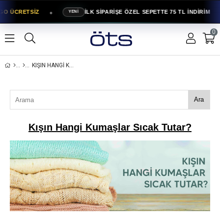
●
GO ÜCRETSİZ
İLK SİPARİŞE ÖZEL SEPETTE 75 TL İNDİRİM
YENİ
0
KIŞIN HANGI KUMAŞLAR SICAK TUTAR?
Ara
Kışın Hangi Kumaşlar Sıcak Tutar?