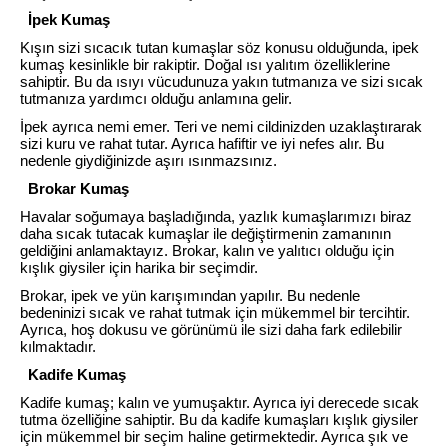
İpek Kumaş
Kışın sizi sıcacık tutan kumaşlar söz konusu olduğunda, ipek
kumaş kesinlikle bir rakiptir. Doğal ısı yalıtım özelliklerine
sahiptir. Bu da ısıyı vücudunuza yakın tutmanıza ve sizi sıcak
tutmanıza yardımcı olduğu anlamına gelir.
İpek ayrıca nemi emer. Teri ve nemi cildinizden uzaklaştırarak
sizi kuru ve rahat tutar. Ayrıca hafiftir ve iyi nefes alır. Bu
nedenle giydiğinizde aşırı ısınmazsınız.
Brokar Kumaş
Havalar soğumaya başladığında, yazlık kumaşlarımızı biraz
daha sıcak tutacak kumaşlar ile değiştirmenin zamanının
geldiğini anlamaktayız. Brokar, kalın ve yalıtıcı olduğu için
kışlık giysiler için harika bir seçimdir.
Brokar, ipek ve yün karışımından yapılır. Bu nedenle
bedeninizi sıcak ve rahat tutmak için mükemmel bir tercihtir.
Ayrıca, hoş dokusu ve görünümü ile sizi daha fark edilebilir
kılmaktadır.
Kadife Kumaş
Kadife kumaş; kalın ve yumuşaktır. Ayrıca iyi derecede sıcak
tutma özelliğine sahiptir. Bu da kadife kumaşları kışlık giysiler
için mükemmel bir seçim haline getirmektedir. Ayrıca şık ve