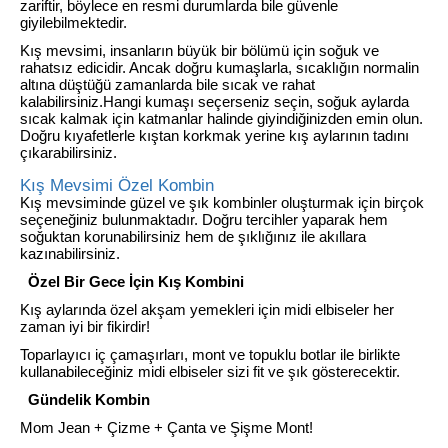
zariftir, böylece en resmi durumlarda bile güvenle
giyilebilmektedir.
Kış mevsimi, insanların büyük bir bölümü için soğuk ve
rahatsız edicidir. Ancak doğru kumaşlarla, sıcaklığın normalin
altına düştüğü zamanlarda bile sıcak ve rahat
kalabilirsiniz.Hangi kumaşı seçerseniz seçin, soğuk aylarda
sıcak kalmak için katmanlar halinde giyindiğinizden emin olun.
Doğru kıyafetlerle kıştan korkmak yerine kış aylarının tadını
çıkarabilirsiniz.
Kış Mevsimi Özel Kombin
Kış mevsiminde güzel ve şık kombinler oluşturmak için birçok
seçeneğiniz bulunmaktadır. Doğru tercihler yaparak hem
soğuktan korunabilirsiniz hem de şıklığınız ile akıllara
kazınabilirsiniz.
Özel Bir Gece İçin Kış Kombini
Kış aylarında özel akşam yemekleri için midi elbiseler her
zaman iyi bir fikirdir!
Toparlayıcı iç çamaşırları, mont ve topuklu botlar ile birlikte
kullanabileceğiniz midi elbiseler sizi fit ve şık gösterecektir.
Gündelik Kombin
Mom Jean + Çizme + Çanta ve Şişme Mont!