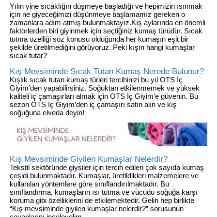
Yılın yine sıcaklığın düşmeye başladığı ve hepimizin ısınmak
için ne giyeceğimizi düşünmeye başlamamız gereken o
zamanlara adım atmış bulunmaktayız.Kış aylarında en önemli
faktörlerden biri giyinmek için seçtiğiniz kumaş türüdür. Sıcak
tutma özelliği söz konusu olduğunda her kumaşın eşit bir
şekilde üretilmediğini görüyoruz. Peki kışın hangi kumaşlar
sıcak tutar?
Kış Mevsiminde Sıcak Tutan Kumaş Nerede Bulunur?
Kışlık sıcak tutan kumaş türleri tercihinizi bu yıl OTS İç
Giyim’den yapabilirsiniz. Soğuktan etkilenmemek ve yüksek
kaliteli iç çamaşırları almak için OTS İç Giyim'e güvenin. Bu
sezon OTS İç Giyim’den iç çamaşırı satın alın ve kış
soğuğuna elveda deyin!
Kış Mevsiminde Giyilen Kumaşlar Nelerdir?
Tekstil sektöründe giysiler için tercih edilen çok sayıda kumaş
çeşidi bulunmaktadır. Kumaşlar, üretildikleri malzemelere ve
kullanılan yöntemlere göre sınıflandırılmaktadır. Bu
sınıflandırma, kumaşların ısı tutma ve vücudu soğuğa karşı
koruma gibi özelliklerini de etkilemektedir. Gelin hep birlikte
“Kış mevsiminde giyilen kumaşlar nelerdir?” sorusunun