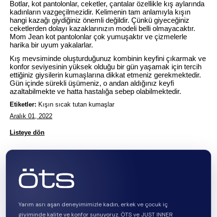
Botlar, kot pantolonlar, ceketler, çantalar özellikle kış aylarında
kadınların vazgeçilmezidir. Kelimenin tam anlamıyla kışın
hangi kazağı giydiğiniz önemli değildir. Çünkü giyeceğiniz
ceketlerden dolayı kazaklarınızın modeli belli olmayacaktır.
Mom Jean kot pantolonlar çok yumuşaktır ve çizmelerle
harika bir uyum yakalarlar.
Kış mevsiminde oluşturduğunuz kombinin keyfini çıkarmak ve
konfor seviyesinin yüksek olduğu bir gün yaşamak için tercih
ettiğiniz giysilerin kumaşlarına dikkat etmeniz gerekmektedir.
Gün içinde sürekli üşümeniz, o andan aldığınız keyfi
azaltabilmekte ve hatta hastalığa sebep olabilmektedir.
Etiketler:
Kışın sıcak tutan kumaşlar
Aralık 01, 2022
Listeye dön
Yarım asrı aşan deneyimimizle kadın, erkek ve çocuk iç
giyiminde kalite ve konfor sunuyoruz. ÖTS ve JUST INNER