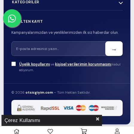
KATEGORILER
E-BÜLTEN KAYIT
Kampanyalarımızdan ve yeniliklerimizden ilk siz haberdar olun.
→
Üyelik koşullarını
kişisel verilerimin korunmasını
ve
kabul
ediyorum.
© 2026
otsicgiyim.com
– Tüm Hakları Saklıdır.
Çerez Kullanımı