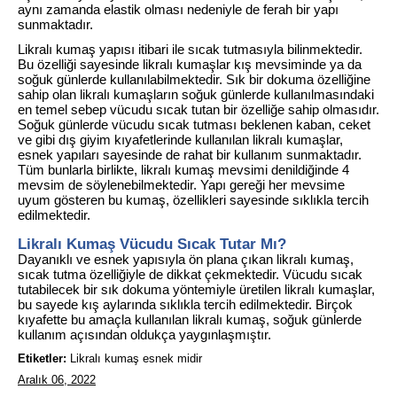
aynı zamanda elastik olması nedeniyle de ferah bir yapı
sunmaktadır.
Likralı kumaş yapısı itibari ile sıcak tutmasıyla bilinmektedir.
Bu özelliği sayesinde likralı kumaşlar kış mevsiminde ya da
soğuk günlerde kullanılabilmektedir. Sık bir dokuma özelliğine
sahip olan likralı kumaşların soğuk günlerde kullanılmasındaki
en temel sebep vücudu sıcak tutan bir özelliğe sahip olmasıdır.
Soğuk günlerde vücudu sıcak tutması beklenen kaban, ceket
ve gibi dış giyim kıyafetlerinde kullanılan likralı kumaşlar,
esnek yapıları sayesinde de rahat bir kullanım sunmaktadır.
Tüm bunlarla birlikte, likralı kumaş mevsimi denildiğinde 4
mevsim de söylenebilmektedir. Yapı gereği her mevsime
uyum gösteren bu kumaş, özellikleri sayesinde sıklıkla tercih
edilmektedir.
Likralı Kumaş Vücudu Sıcak Tutar Mı?
Dayanıklı ve esnek yapısıyla ön plana çıkan likralı kumaş,
sıcak tutma özelliğiyle de dikkat çekmektedir. Vücudu sıcak
tutabilecek bir sık dokuma yöntemiyle üretilen likralı kumaşlar,
bu sayede kış aylarında sıklıkla tercih edilmektedir. Birçok
kıyafette bu amaçla kullanılan likralı kumaş, soğuk günlerde
kullanım açısından oldukça yaygınlaşmıştır.
Etiketler:
Likralı kumaş esnek midir
Aralık 06, 2022