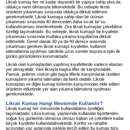
Likralı kumaş her ne kadar dayanıklı bir yapıya sahip olsa da
oldukça narin olmasıyla bilinmektedir. Bu sebeple likralı
ürünlerin yıkanması sırasında oldukça dikkat edilmesi
gerekmektedir. Likralı kumaşa sahip olan bir ürünün
yıkanması sırasında 40 dereceden daha sıcak bir su
kullanılmaması önerilmektedir. Zira likralı kumaşlar çekebilme
özelliği taşımaktadır. Bu sebeple, likralı kumaşlı bir kıyafetin
yıkanması sırasında mutlaka yıkama koşullarına dikkat
edilmelidir. Genel olarak 30 ya da 40 derece arasında
yıkanması gereken likralı kumaşlı kıyafetler, kullanım
talimatlarına uyulması takdirde uzun süreler boyunca tıpkı ilk
günkü görüntülerini korumaktadır.
Likralı olan kumaşlardan yapılmış kıyafetlerde sadece elastan
yer almayabilir. Yani likrayla başka lifler de karıştırılabilir.
Pamuk, polimer viskon gibi başla liflerle karıştırılarak üretilen
kumaşların yıkama talimatları da farklı olabilir. Likralı
kumaştan ve diğer kumaş türlerinin karışımından elde edilen
ürünlerin etiketinde yer alan yıkama talimatına uyulması
gerekmektedir.
Likralı Kumaş Hangi Mevsimde Kullanılır?
Likralı kumaş her mevsimde kullanılabilme özelliğini
taşımaktadır. Likra kumaş, yaylarında kullanılan tişörtlerden
soğuk kış günlerinin olmazsa olmazı kaban ve ceketlere kadar
birçok kıyafette kullanılabilmektedir. Konfor ve rahatlık
açısından yaz aylarında sıklıkla tercih edilen bu kumaş türü,