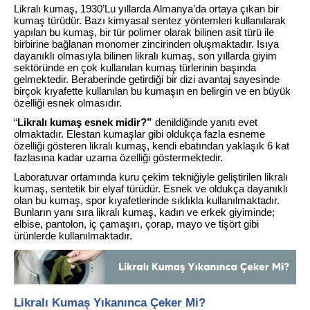
Likralı kumaş, 1930’Lu yıllarda Almanya’da ortaya çıkan bir
kumaş türüdür. Bazı kimyasal sentez yöntemleri kullanılarak
yapılan bu kumaş, bir tür polimer olarak bilinen asit türü ile
birbirine bağlanan monomer zincirinden oluşmaktadır. Isıya
dayanıklı olmasıyla bilinen likralı kumaş, son yıllarda giyim
sektöründe en çok kullanılan kumaş türlerinin başında
gelmektedir. Beraberinde getirdiği bir dizi avantaj sayesinde
birçok kıyafette kullanılan bu kumaşın en belirgin ve en büyük
özelliği esnek olmasıdır.
“
Likralı kumaş esnek midir?”
denildiğinde yanıtı evet
olmaktadır. Elestan kumaşlar gibi oldukça fazla esneme
özelliği gösteren likralı kumaş, kendi ebatından yaklaşık 6 kat
fazlasına kadar uzama özelliği göstermektedir.
Laboratuvar ortamında kuru çekim tekniğiyle geliştirilen likralı
kumaş, sentetik bir elyaf türüdür. Esnek ve oldukça dayanıklı
olan bu kumaş, spor kıyafetlerinde sıklıkla kullanılmaktadır.
Bunların yanı sıra likralı kumaş, kadın ve erkek giyiminde;
elbise, pantolon, iç çamaşırı, çorap, mayo ve tişört gibi
ürünlerde kullanılmaktadır.
Likralı Kumaş Yıkanınca Çeker Mi?