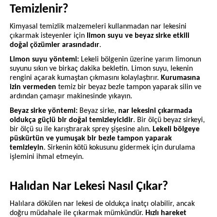
Temizlenir?
Kimyasal temizlik malzemeleri kullanmadan nar lekesini
çıkarmak isteyenler için
limon suyu ve beyaz sirke etkili
doğal çözümler arasındadır
.
Limon suyu yöntemi:
Lekeli bölgenin üzerine yarım limonun
suyunu sıkın ve birkaç dakika bekletin. Limon suyu, lekenin
rengini açarak kumaştan çıkmasını kolaylaştırır.
Kurumasına
izin vermeden
temiz bir beyaz bezle tampon yaparak silin ve
ardından çamaşır makinesinde yıkayın.
Beyaz sirke yöntemi:
Beyaz sirke,
nar lekesini çıkarmada
oldukça güçlü bir doğal temizleyicidir
. Bir ölçü beyaz sirkeyi,
bir ölçü su ile karıştırarak sprey şişesine alın.
Lekeli bölgeye
püskürtün ve yumuşak bir bezle tampon yaparak
temizleyin
. Sirkenin kötü kokusunu gidermek için durulama
işlemini ihmal etmeyin.
Halıdan Nar Lekesi Nasıl Çıkar?
Halılara dökülen nar lekesi de oldukça inatçı olabilir, ancak
doğru müdahale ile çıkarmak mümkündür.
Hızlı hareket