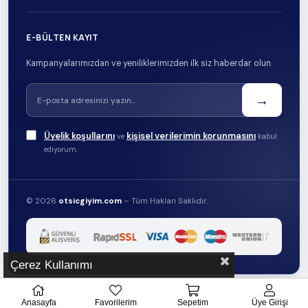
E-BÜLTEN KAYIT
Kampanyalarımızdan ve yeniliklerimizden ilk siz haberdar olun.
→
Üyelik koşullarını
kişisel verilerimin korunmasını
ve
kabul
ediyorum.
© 2026
otsicgiyim.com
– Tüm Hakları Saklıdır.
Çerez Kullanımı
Anasayfa
Favorilerim
Sepetim
Üye Girişi