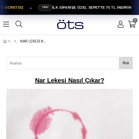
●
●
O ÜCRETSİZ
İLK SİPARİŞE ÖZEL SEPETTE 75 TL İNDİRİM
YENİ
0
NAR LEKESI NASIL ÇIKAR?
Ara
Nar Lekesi Nasıl Çıkar?