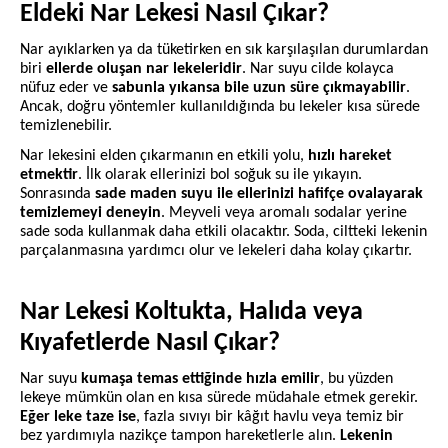
Eldeki Nar Lekesi Nasıl Çıkar?
Nar ayıklarken ya da tüketirken en sık karşılaşılan durumlardan
biri
ellerde oluşan nar lekeleridir
. Nar suyu cilde kolayca
nüfuz eder ve
sabunla yıkansa bile uzun süre çıkmayabilir
.
Ancak, doğru yöntemler kullanıldığında bu lekeler kısa sürede
temizlenebilir.
Nar lekesini elden çıkarmanın en etkili yolu,
hızlı hareket
etmektir
. İlk olarak ellerinizi bol soğuk su ile yıkayın.
Sonrasında
sade maden suyu ile ellerinizi hafifçe ovalayarak
temizlemeyi deneyin
. Meyveli veya aromalı sodalar yerine
sade soda kullanmak daha etkili olacaktır. Soda, ciltteki lekenin
parçalanmasına yardımcı olur ve lekeleri daha kolay çıkartır.
Nar Lekesi Koltukta, Halıda veya
Kıyafetlerde Nasıl Çıkar?
Nar suyu
kumaşa temas ettiğinde hızla emilir
, bu yüzden
lekeye mümkün olan en kısa sürede müdahale etmek gerekir.
Eğer leke taze ise
, fazla sıvıyı bir kâğıt havlu veya temiz bir
bez yardımıyla nazikçe tampon hareketlerle alın.
Lekenin