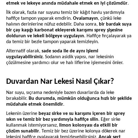
etmek ve lekeye anında müdahale etmek en iyi çözümdür
.
İlk olarak, fazla nar suyunu temiz bir kâğıt havlu yardımıyla
hafifçe tampon yaparak emdirin.
Ovalamayın
, çünkü leke
halının derinlerine nüfuz edebilir. Daha sonra,
bir bardak suya
bir çay kaşığı karbonat ekleyerek karışımı sprey şişesine
doldurun ve lekeli bölgeye uygulayın
. Hafifçe fırçalayarak ya
da temiz bir bezle tampon yaparak temizleyin.
Alternatif olarak,
sade soda ile de aynı işlemi
uygulayabilirsiniz
. Sodanın asidik yapısı, nar lekesinin
çözülmesine yardımcı olur ve halı liflerine işlemesini önler.
Duvardan Nar Lekesi Nasıl Çıkar?
Nar suyu, sıçrama nedeniyle bazen duvarlarda da leke
bırakabilir.
Bu durumda, mümkün olduğunca hızlı bir şekilde
müdahale etmek önemlidir
.
Lekenin üzerine
beyaz sirke ve su karışımı içeren bir sprey
sıkın ve temiz bir bez yardımıyla hafifçe silin
. Eğer sirke
kullanmak istemiyorsanız,
limon kolonyası da etkili bir
çözüm sunabilir
. Temiz bir bez üzerine kolonya dökerek nar
lekesini hafifçe ovalayarak temizleyebilirsiniz.
Ancak sert