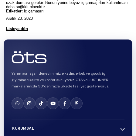
uzak durması gerekir. Bunun yerine beyaz iç çamaşırları kullanılması
daha sağlıklı olacaktır.
Etiketler:
iç çamaşırı
Aralık 23, 2020
Listeye dön
Yarım asrı aşan deneyimimizle kadın, erkek ve çocuk iç
giyiminde kalite ve konfor sunuyoruz. ÖTS ve JUST INNER
markalarımızla 50’den fazla ülkede faaliyet gösteriyoruz.
KURUMSAL