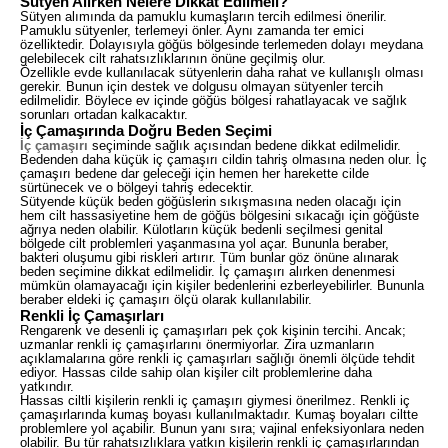
Sütyen Alırken Nelere Dikkat Edilmeli?
Sütyen alımında da pamuklu kumaşların tercih edilmesi önerilir.
Pamuklu sütyenler, terlemeyi önler. Aynı zamanda ter emici
özelliktedir. Dolayısıyla göğüs bölgesinde terlemeden dolayı meydana
gelebilecek cilt rahatsızlıklarının önüne geçilmiş olur.
Özellikle evde kullanılacak sütyenlerin daha rahat ve kullanışlı olması
gerekir. Bunun için destek ve dolgusu olmayan sütyenler tercih
edilmelidir. Böylece ev içinde göğüs bölgesi rahatlayacak ve sağlık
sorunları ortadan kalkacaktır.
İç Çamaşırında Doğru Beden Seçimi
İç çamaşırı
seçiminde sağlık açısından bedene dikkat edilmelidir.
Bedenden daha küçük iç çamaşırı cildin tahriş olmasına neden olur. İç
çamaşırı bedene dar geleceği için hemen her harekette cilde
sürtünecek ve o bölgeyi tahriş edecektir.
Sütyende küçük beden göğüslerin sıkışmasına neden olacağı için
hem cilt hassasiyetine hem de göğüs bölgesini sıkacağı için göğüste
ağrıya neden olabilir. Külotların küçük bedenli seçilmesi genital
bölgede cilt problemleri yaşanmasına yol açar. Bununla beraber,
bakteri oluşumu gibi riskleri artırır. Tüm bunlar göz önüne alınarak
beden seçimine dikkat edilmelidir. İç çamaşırı alırken denenmesi
mümkün olamayacağı için kişiler bedenlerini ezberleyebilirler. Bununla
beraber eldeki iç çamaşırı ölçü olarak kullanılabilir.
Renkli İç Çamaşırları
Rengarenk ve desenli iç çamaşırları pek çok kişinin tercihi. Ancak;
uzmanlar renkli iç çamaşırlarını önermiyorlar. Zira uzmanların
açıklamalarına göre renkli iç çamaşırları sağlığı önemli ölçüde tehdit
ediyor. Hassas cilde sahip olan kişiler cilt problemlerine daha
yatkındır.
Hassas ciltli kişilerin renkli iç çamaşırı giymesi önerilmez. Renkli iç
çamaşırlarında kumaş boyası kullanılmaktadır. Kumaş boyaları ciltte
problemlere yol açabilir. Bunun yanı sıra; vajinal enfeksiyonlara neden
olabilir. Bu tür rahatsızlıklara yatkın kişilerin renkli iç çamaşırlarından