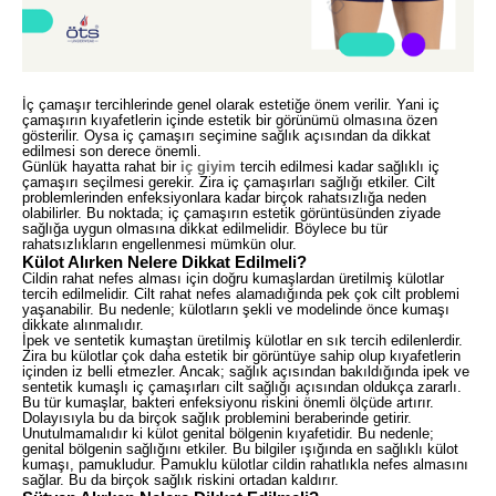
İç çamaşır tercihlerinde genel olarak estetiğe önem verilir. Yani iç
çamaşırın kıyafetlerin içinde estetik bir görünümü olmasına özen
gösterilir. Oysa iç çamaşırı seçimine sağlık açısından da dikkat
edilmesi son derece önemli.
Günlük hayatta rahat bir
iç giyim
tercih edilmesi kadar sağlıklı iç
çamaşırı seçilmesi gerekir. Zira iç çamaşırları sağlığı etkiler. Cilt
problemlerinden enfeksiyonlara kadar birçok rahatsızlığa neden
olabilirler. Bu noktada; iç çamaşırın estetik görüntüsünden ziyade
sağlığa uygun olmasına dikkat edilmelidir. Böylece bu tür
rahatsızlıkların engellenmesi mümkün olur.
Külot Alırken Nelere Dikkat Edilmeli?
Cildin rahat nefes alması için doğru kumaşlardan üretilmiş külotlar
tercih edilmelidir. Cilt rahat nefes alamadığında pek çok cilt problemi
yaşanabilir. Bu nedenle; külotların şekli ve modelinde önce kumaşı
dikkate alınmalıdır.
İpek ve sentetik kumaştan üretilmiş külotlar en sık tercih edilenlerdir.
Zira bu külotlar çok daha estetik bir görüntüye sahip olup kıyafetlerin
içinden iz belli etmezler. Ancak; sağlık açısından bakıldığında ipek ve
sentetik kumaşlı iç çamaşırları cilt sağlığı açısından oldukça zararlı.
Bu tür kumaşlar, bakteri enfeksiyonu riskini önemli ölçüde artırır.
Dolayısıyla bu da birçok sağlık problemini beraberinde getirir.
Unutulmamalıdır ki külot genital bölgenin kıyafetidir. Bu nedenle;
genital bölgenin sağlığını etkiler. Bu bilgiler ışığında en sağlıklı külot
kumaşı, pamukludur. Pamuklu külotlar cildin rahatlıkla nefes almasını
sağlar. Bu da birçok sağlık riskini ortadan kaldırır.