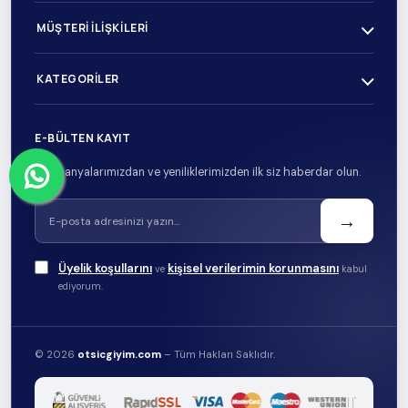
MÜŞTERI İLIŞKILERI
KATEGORILER
E-BÜLTEN KAYIT
Kampanyalarımızdan ve yeniliklerimizden ilk siz haberdar olun.
→
Üyelik koşullarını
kişisel verilerimin korunmasını
ve
kabul
ediyorum.
© 2026
otsicgiyim.com
– Tüm Hakları Saklıdır.