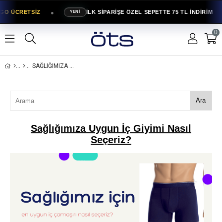
●
RGO ÜCRETSİZ
İLK SİPARİŞE ÖZEL SEPETTE 75 TL İNDİRİM
YENİ
0
SAĞLIĞIMIZA UYGUN İÇ GIYIMI NASIL SEÇERIZ?
Ara
Sağlığımıza Uygun İç Giyimi Nasıl
Seçeriz?