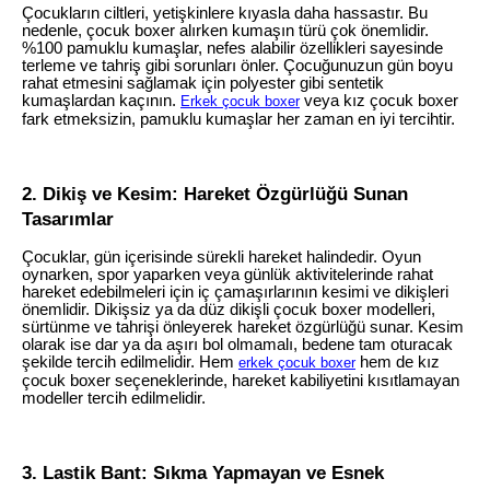
Çocukların ciltleri, yetişkinlere kıyasla daha hassastır. Bu
nedenle, çocuk boxer alırken kumaşın türü çok önemlidir.
%100 pamuklu kumaşlar, nefes alabilir özellikleri sayesinde
terleme ve tahriş gibi sorunları önler. Çocuğunuzun gün boyu
rahat etmesini sağlamak için polyester gibi sentetik
kumaşlardan kaçının.
veya kız çocuk boxer
Erkek çocuk boxer
fark etmeksizin, pamuklu kumaşlar her zaman en iyi tercihtir.
2. Dikiş ve Kesim: Hareket Özgürlüğü Sunan
Tasarımlar
Çocuklar, gün içerisinde sürekli hareket halindedir. Oyun
oynarken, spor yaparken veya günlük aktivitelerinde rahat
hareket edebilmeleri için iç çamaşırlarının kesimi ve dikişleri
önemlidir. Dikişsiz ya da düz dikişli çocuk boxer modelleri,
sürtünme ve tahrişi önleyerek hareket özgürlüğü sunar. Kesim
olarak ise dar ya da aşırı bol olmamalı, bedene tam oturacak
şekilde tercih edilmelidir. Hem
hem de kız
erkek çocuk boxer
çocuk boxer seçeneklerinde, hareket kabiliyetini kısıtlamayan
modeller tercih edilmelidir.
3. Lastik Bant: Sıkma Yapmayan ve Esnek