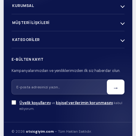
KURUMSAL
MÜŞTERI İLIŞKILERI
KATEGORILER
E-BÜLTEN KAYIT
Kampanyalarımızdan ve yeniliklerimizden ilk siz haberdar olun.
→
Üyelik koşullarını
kişisel verilerimin korunmasını
ve
kabul
ediyorum.
© 2026
otsicgiyim.com
– Tüm Hakları Saklıdır.