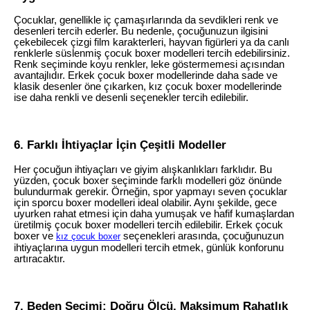
Çocuklar, genellikle iç çamaşırlarında da sevdikleri renk ve
desenleri tercih ederler. Bu nedenle, çocuğunuzun ilgisini
çekebilecek çizgi film karakterleri, hayvan figürleri ya da canlı
renklerle süslenmiş çocuk boxer modelleri tercih edebilirsiniz.
Renk seçiminde koyu renkler, leke göstermemesi açısından
avantajlıdır. Erkek çocuk boxer modellerinde daha sade ve
klasik desenler öne çıkarken, kız çocuk boxer modellerinde
ise daha renkli ve desenli seçenekler tercih edilebilir.
6. Farklı İhtiyaçlar İçin Çeşitli Modeller
Her çocuğun ihtiyaçları ve giyim alışkanlıkları farklıdır. Bu
yüzden, çocuk boxer seçiminde farklı modelleri göz önünde
bulundurmak gerekir. Örneğin, spor yapmayı seven çocuklar
için sporcu boxer modelleri ideal olabilir. Aynı şekilde, gece
uyurken rahat etmesi için daha yumuşak ve hafif kumaşlardan
üretilmiş çocuk boxer modelleri tercih edilebilir. Erkek çocuk
boxer ve
seçenekleri arasında, çocuğunuzun
kız çocuk boxer
ihtiyaçlarına uygun modelleri tercih etmek, günlük konforunu
artıracaktır.
7. Beden Seçimi: Doğru Ölçü, Maksimum Rahatlık