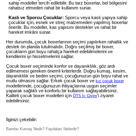
sahip modeller tercih edilebilir. Bu tarz boxerlar, bel bölgesini
rahatsız etmeden rahat bir kullanım sunar.
Kaslı ve Sporcu Çocuklar:
Sporcu veya kaslı yapıya sahip
çocuklar için, esnek ve streç malzemeden yapılmış boxerlar
önerilir. Bu modeller, kas yapısını destekler ve rahat bir
hareket imkânı sunar.
Her durumda, çocuk boxerlarının seçimi yapılırken rahatlık ve
destek ön planda tutulmalıdır. Doğru seçilmiş bir boxer,
çocukların gün boyu rahatça hareket edebilmelerini ve
kendilerini iyi hissetmelerini sağlar.
Çocuk boxer seçiminde konfor ve dayanıklılık, göz ardı
edilmemesi gereken önemli kriterlerdir. Doğru kumaş, kesim,
dayanıklılık ve beden seçimi, çocuğunuzun gün boyu rahat ve
mutlu olmasını sağlar. Erkek çocuk boxer ve
kız çocuk boxer
modellerinde, çocuğunuzun ihtiyaçlarına uygun seçimler
yaparak sağlıklı ve konforlu bir kullanım sağlayabilirsiniz.
Kaliteli çocuk boxer modelleri için
’i ziyaret
ÖTS İç Giyim
edebilirsiniz.
İlginizi çekebilir:
Bambu Kumaş Nedir? Faydaları Nelerdir?