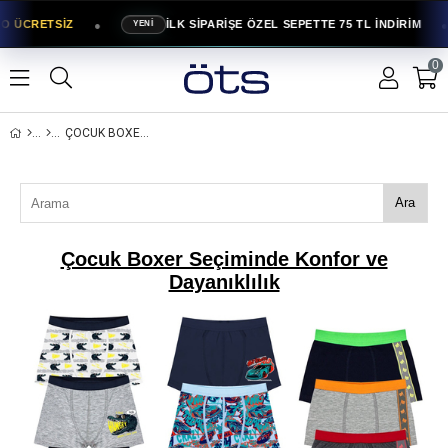
●
●
O ÜCRETSİZ
İLK SİPARİŞE ÖZEL SEPETTE 75 TL İNDİRİM
YENİ
0
ÇOCUK BOXER SEÇIMINDE KONFOR VE DAYANIKLILIK
Ara
Çocuk Boxer Seçiminde Konfor ve
Dayanıklılık