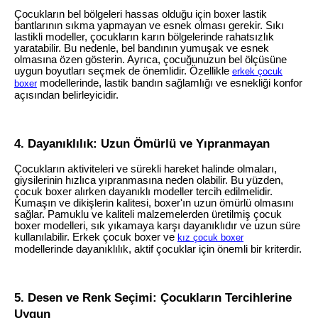
Çocukların bel bölgeleri hassas olduğu için boxer lastik
bantlarının sıkma yapmayan ve esnek olması gerekir. Sıkı
lastikli modeller, çocukların karın bölgelerinde rahatsızlık
yaratabilir. Bu nedenle, bel bandının yumuşak ve esnek
olmasına özen gösterin. Ayrıca, çocuğunuzun bel ölçüsüne
uygun boyutları seçmek de önemlidir. Özellikle
erkek çocuk
modellerinde, lastik bandın sağlamlığı ve esnekliği konfor
boxer
açısından belirleyicidir.
4. Dayanıklılık: Uzun Ömürlü ve Yıpranmayan
Çocukların aktiviteleri ve sürekli hareket halinde olmaları,
giysilerinin hızlıca yıpranmasına neden olabilir. Bu yüzden,
çocuk boxer alırken dayanıklı modeller tercih edilmelidir.
Kumaşın ve dikişlerin kalitesi, boxer'ın uzun ömürlü olmasını
sağlar. Pamuklu ve kaliteli malzemelerden üretilmiş çocuk
boxer modelleri, sık yıkamaya karşı dayanıklıdır ve uzun süre
kullanılabilir. Erkek çocuk boxer ve
kız çocuk boxer
modellerinde dayanıklılık, aktif çocuklar için önemli bir kriterdir.
5. Desen ve Renk Seçimi: Çocukların Tercihlerine
Uygun