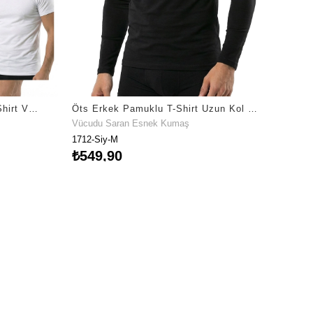
Öts Erkek 6’lı %100 Pamuk T-Shirt V Yaka Günün Her Anı İçin (1630-6)
Öts Erkek Pamuklu T-Shirt Uzun Kol Ekstra Esnek Dokulu (1712)
Vücudu Saran Esnek Kumaş
1712-Siy-M
₺549,90