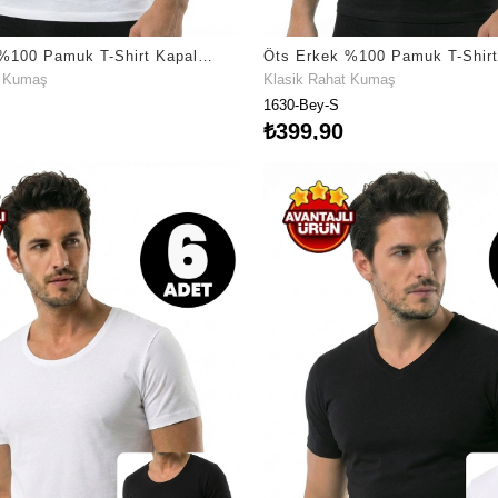
Öts Erkek %100 Pamuk T-Shirt Kapalı Yaka Yarım Kollu Özel Tasarım (1620)
t Kumaş
Klasik Rahat Kumaş
1630-Bey-S
₺399,90
nü
Fırsat Ürünü