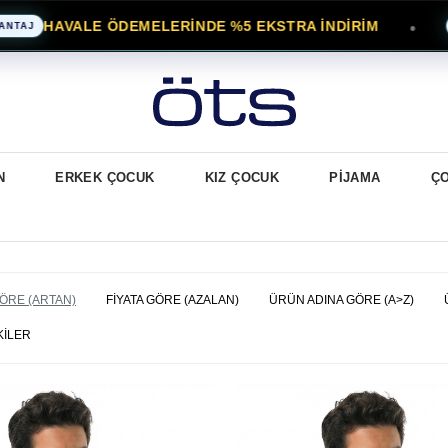
HAVALE ÖDEMELERİNDE %5 EKSTRA İNDİRİM
●
KARG
N
ERKEK ÇOCUK
KIZ ÇOCUK
PİJAMA
Ç
GÖRE (ARTAN)
FIYATA GÖRE (AZALAN)
ÜRÜN ADINA GÖRE (A>Z)
KILER