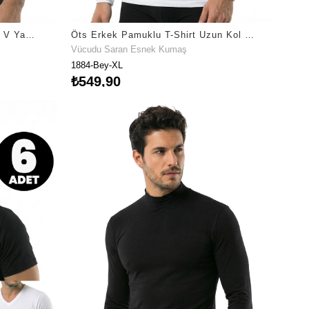
Öts Erkek %100 Pamuk T-Shirt V Yaka Modern ve Rahat (1630)
Öts Erkek Pamuklu T-Shirt Uzun Kol Özel Tasarım (1884)
Vücudu Saran Esnek Kumaş
1884-Bey-XL
₺549,90