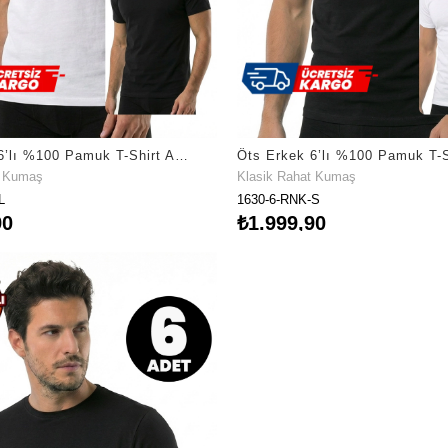
Öts Erkek 6’lı %100 Pamuk T-Shirt Açık Yaka Yarım Kollu Günlük Giyim Kombin (1610-6)
t Kumaş
Klasik Rahat Kumaş
L
1630-6-RNK-S
90
₺1.999,90
nü