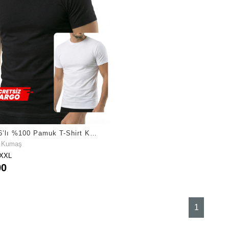
Öts Erkek 6’lı %100 Pamuk T-Shirt Kapalı Yaka Yarım Kollu Günün Her Anı İçin (1620-6)
t Kumaş
-XXL
90
1