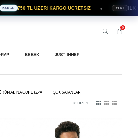
750 TL ÜZERİ KARGO ÜCRETSİZ
İLK SİPA
●
O
YENİ
0
ORAP
BEBEK
JUST INNER
ÜRÜN ADINA GÖRE (Z<A)
ÇOK SATANLAR
10 ÜRÜN