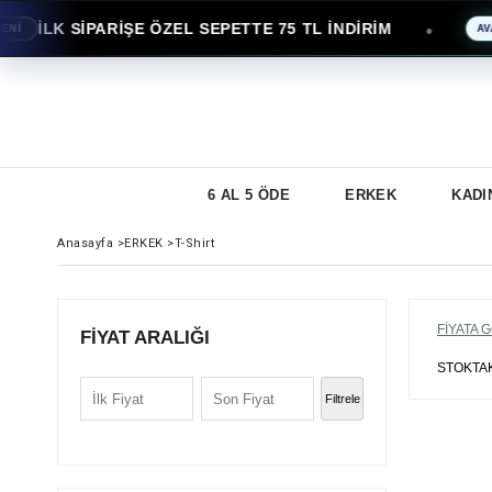
İLK SİPARİŞE ÖZEL SEPETTE 75 TL İNDİRİM
●
AVANTAJ
6 AL 5 ÖDE
ERKEK
KADI
Anasayfa
>
ERKEK
>
T-Shirt
FIYATA 
FIYAT ARALIĞI
STOKTA
Filtrele