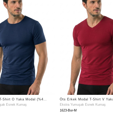
Öts Erkek T-Shirt O Yaka Modal (%47 Modal - %47 Pamuk - %6 Elastan)
uşak Esnek Kumaş
Ekstra Yumuşak Esnek Kumaş
1623-Bor-M