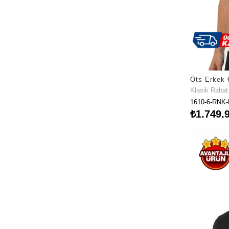
Klasik Raha
1610-6-RNK-
₺1.749,
Fırsat Ürü