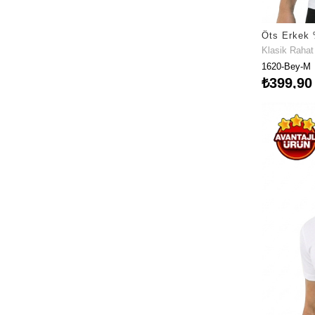
Klasik Raha
1620-Bey-M
₺399,90
Fırsat Ürü