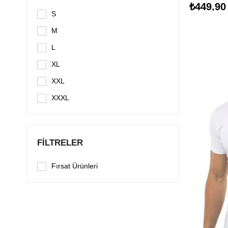
₺449,90
S
M
L
XL
XXL
XXXL
FILTRELER
Fırsat Ürünleri