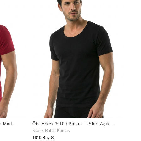
Öts Erkek Modal T-Shirt V Yaka Modal Günün Her Anı İçin (1623)
Öts Erkek %100 Pamuk T-Shirt Açık Yaka Yarım Kollu Özel Tasarım (1610)
Klasik Rahat Kumaş
1610-Bey-S