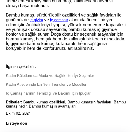
Temizlemesi kolay olan bu kumaş, kullanıcıların favorisi
olmayı başarmaktadır.
Bambu kumaş, sürdürülebilir özellikleri ve sağlık faydaları ile
günümüzde
ve
alanında önemli bir yer
iç giyim
iç çamaşır
edinmiştir. Antibakteriyel yapısı, yüksek nem emme kapasitesi
ve yumuşak dokusu sayesinde, bambu kumaş iç giyimde
konfor ve sağlık sunar. Doğa dostu bir seçenek arayanlar için
bambu kumaş, hem şık hem de kullanışlı bir tercih olmaktadır.
İç giyimde bambu kumaş kullanarak, hem sağlığınızı
koruyabilir hem de konforunuzu artırabilirsiniz.
İlginizi çekebilir:
Kadın Külotlarında Moda ve Sağlık: En İyi Seçimler
Kadın Atletlerinde En Yeni Trendler ve Modeller
İç Çamaşırlarının Temizliği ve Bakımı İçin İpuçları
Etiketler:
Bambu kumaş özellikleri, Bambu kumaşın faydaları, Bambu
kumaş nedir, Bambu kumaşın avantajları
Ekim 02, 2024
Listeye dön