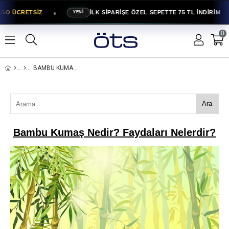
●
GO ÜCRETSİZ
İLK SİPARİŞE ÖZEL SEPETTE 75 TL İNDİRİM
YENİ
0
BAMBU KUMAŞ NEDIR? FAYDALARI NELERDIR?
Ara
Bambu Kumaş Nedir? Faydaları Nelerdir?