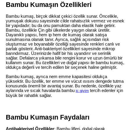
Bambu Kumaşın Özellikleri
Bambu kumaş, birçok dikkat çekici özellik sunar. Öncelikle,
yumuşak dokusu sayesinde cilde rahatsızlık vermez ve esnek
bir yapıdadır; bu da onu pamuktan daha elastik hale getirir.
Bambu, özellikle Çin gibi ülkelerde yaygın olarak üretilir.
Dayanıklı yapısı, hem ip hem de kumaş olarak satışa
sunulmasına olanak tanır. Ayrıca, sağlık açısından risk
oluşturmaz ve boyanabilir özelliği sayesinde renkleri canlı ve
parlak gösterir. Anti-bakteriyel özellikleri sayesinde mikrop
barındırmaz. Üzerinizde hafif bir his uyandırır ve serinlik
sağlar. Defalarca yıkansa bile rengini korur ve uzun ömürlü bir
kullanım sunar. Bu özellikleri ve doğal yapısı ile bambu kumaş,
oldukça değerli ve tercih edilen bir seçenek haline gelmiştir.
Bambu kumaş, ayrıca nem emme kapasitesi oldukça
yüksektir. Bu özellik, ter emme ve vücut ısısını dengede tutma
konusunda önemli bir avantaj sunar. Bu nedenle, özellikle yaz
aylarında ve sıcak havalarda bambu
tercih edenler için
iç giyim
büyük bir rahatlık sağlar.
Bambu Kumaşın Faydaları
Antibakteriyel Özellikler
: Bambu lifleri, doğal olarak