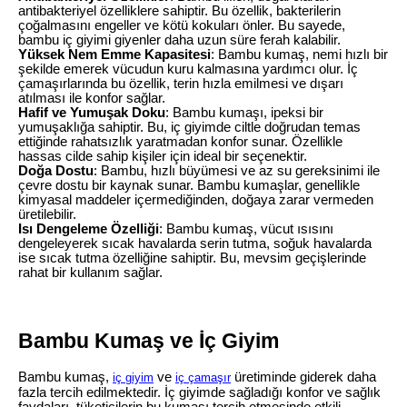
antibakteriyel özelliklere sahiptir. Bu özellik, bakterilerin
çoğalmasını engeller ve kötü kokuları önler. Bu sayede,
bambu iç giyimi giyenler daha uzun süre ferah kalabilir.
Yüksek Nem Emme Kapasitesi
: Bambu kumaş, nemi hızlı bir
şekilde emerek vücudun kuru kalmasına yardımcı olur. İç
çamaşırlarında bu özellik, terin hızla emilmesi ve dışarı
atılması ile konfor sağlar.
Hafif ve Yumuşak Doku
: Bambu kumaşı, ipeksi bir
yumuşaklığa sahiptir. Bu, iç giyimde ciltle doğrudan temas
ettiğinde rahatsızlık yaratmadan konfor sunar. Özellikle
hassas cilde sahip kişiler için ideal bir seçenektir.
Doğa Dostu
: Bambu, hızlı büyümesi ve az su gereksinimi ile
çevre dostu bir kaynak sunar. Bambu kumaşlar, genellikle
kimyasal maddeler içermediğinden, doğaya zarar vermeden
üretilebilir.
Isı Dengeleme Özelliği
: Bambu kumaş, vücut ısısını
dengeleyerek sıcak havalarda serin tutma, soğuk havalarda
ise sıcak tutma özelliğine sahiptir. Bu, mevsim geçişlerinde
rahat bir kullanım sağlar.
Bambu Kumaş ve İç Giyim
Bambu kumaş,
ve
üretiminde giderek daha
iç giyim
iç çamaşır
fazla tercih edilmektedir. İç giyimde sağladığı konfor ve sağlık