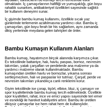
faydaları, tüketicilerin bu kumaşı tercih etmesinde etkili
olmaktadır. İç çamaşırlarının hafifliği ve yumuşaklığı, gün boyu
rahatlık sunarken, antibakteriyel özellikleri sayesinde sağlıklı
bir kullanım deneyimi sunar.
İç giyimde bambu kumaş kullanımı, özellikle sıcak yaz
günlerinde terlemenin azaltılmasına yardımcı olur. Bambu iç
çamaşırları, gün boyu ferah bir his sağlarken, aynı zamanda
dikiş yerlerinde meydana gelen tahrişleri de önler.
Bambu Kumaşın Kullanım Alanları
Bambu kumaş, hayatımızın birçok alanında karşımıza çıkar.
Ev tekstilinde battaniye, halı, havlu, paspas, bornoz, nevresim
takımları, yatak çarşafları ve perdelerde ana malzeme ya da
yardımcı malzeme olarak kullanılmaktadır. Bambu
kumaşından üretilen havlu ve bornozlar, yıkama sonrası
sertleşmezken, halı ve paspaslar kir tutmaz. Çarşaf, perde ve
nevresim takımları yıkandıkça canlı renklerini korur.
Giyim tekstilinde ise çorap, tişört, elbise, bluz, iç çamaşırı ve
spor kıyafetlerinde bambu kumaş tercih edilmektedir. Özellikle
spor kıyafetleri, rahat, ince ve emici yapısı sayesinde teri emer
ve esnekliği ile hareket kabiliyetini artırır. Bambu ile üretilen
dikişsiz çamaşırlar ise hem rahat hem de kullanışlıdır.