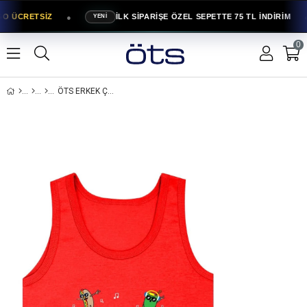
●
●
GO ÜCRETSİZ
İLK SİPARİŞE ÖZEL SEPETTE 75 TL İNDİRİM
YENİ
0
ÖTS ERKEK ÇOCUK PAMUKLU ATLET KIRMIZI YUMMY İÇ GIYIM KONFORU (7684-KIR)