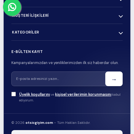
MÜŞTERI İLIŞKILERI
KATEGORILER
E-BÜLTEN KAYIT
Kampanyalarımızdan ve yeniliklerimizden ilk siz haberdar olun.
→
Üyelik koşullarını
kişisel verilerimin korunmasını
ve
kabul
ediyorum.
© 2026
otsicgiyim.com
– Tüm Hakları Saklıdır.