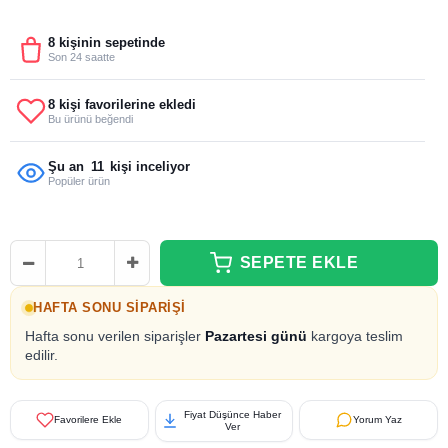
8 kişinin sepetinde
Son 24 saatte
8 kişi favorilerine ekledi
Bu ürünü beğendi
Şu an
11
kişi inceliyor
Popüler ürün
HAFTA SONU SIPARIŞI
Hafta sonu verilen siparişler
Pazartesi günü
kargoya teslim
edilir.
Fiyat Düşünce Haber
Favorilere Ekle
Yorum Yaz
Ver