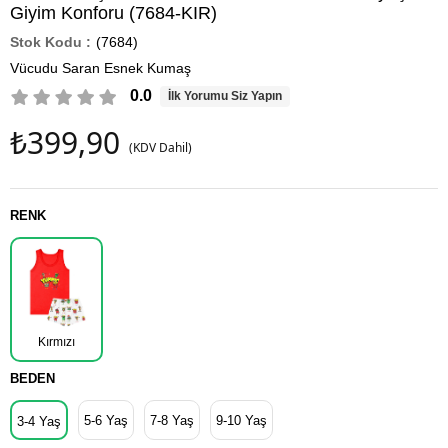
Giyim Konforu (7684-KIR)
(7684)
Vücudu Saran Esnek Kumaş
0.0
İlk Yorumu Siz Yapın
₺399,90
(KDV Dahil)
RENK
Kırmızı
BEDEN
5-6 Yaş
7-8 Yaş
9-10 Yaş
3-4 Yaş