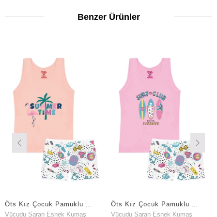
Benzer Ürünler
Öts Kız Çocuk Pamuklu Atlet Somon Surf Günlük Rahat Kesim (8532-SOM)
Öts Kız Çocuk Pamuklu Atlet Pembe Surf Ergonomik Tasarım (8532-PEM)
 Saran Esnek Kumaş
Vücudu Saran Esnek Kumaş
Vücudu S