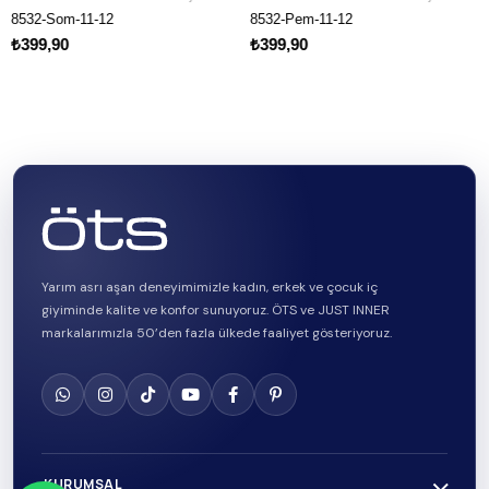
om-11-12
8532-Pem-11-12
7673-Mav
0
₺399,90
₺399,90
Yarım asrı aşan deneyimimizle kadın, erkek ve çocuk iç
giyiminde kalite ve konfor sunuyoruz. ÖTS ve JUST INNER
markalarımızla 50’den fazla ülkede faaliyet gösteriyoruz.
KURUMSAL