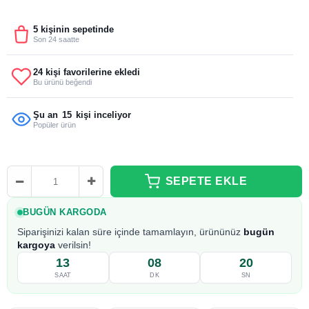
5 kişinin sepetinde
Son 24 saatte
24 kişi favorilerine ekledi
Bu ürünü beğendi
Şu an
15
kişi inceliyor
Popüler ürün
BUGÜN KARGODA
Siparişinizi kalan süre içinde tamamlayın, ürününüz
bugün
kargoya
verilsin!
13
08
19
SAAT
DK
SN