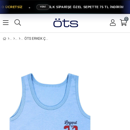
●
●
GO ÜCRETSİZ
İLK SİPARİŞE ÖZEL SEPETTE 75 TL İNDİRİM
YENİ
0
ÖTS ERKEK ÇOCUK PAMUKLU ATLET MAVI LEGEND ÖZEL ESNEK KALIP (7513-MAV)