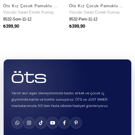
Öts Kız Çocuk Pamuklu Atlet Somon Surf Günlük Rahat Kesim (8532-SOM)
Öts Kız Çocuk Pamuklu Atlet Pembe Surf Ergonomik Tasarım (8532-PEM)
du Saran Esnek Kumaş
Vücudu Saran Esnek Kumaş
Vücud
-Som-11-12
8532-Pem-11-12
7673-M
,90
₺399,90
₺399,
Yarım asrı aşan deneyimimizle kadın, erkek ve çocuk iç
giyiminde kalite ve konfor sunuyoruz. ÖTS ve JUST INNER
markalarımızla 50’den fazla ülkede faaliyet gösteriyoruz.