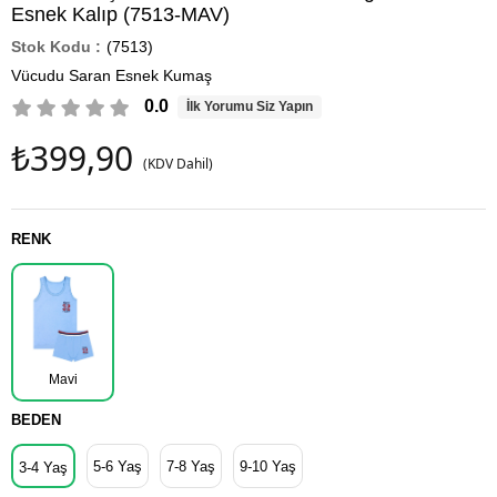
Esnek Kalıp (7513-MAV)
(7513)
Vücudu Saran Esnek Kumaş
0.0
İlk Yorumu Siz Yapın
₺399,90
(KDV Dahil)
RENK
Mavi
BEDEN
5-6 Yaş
7-8 Yaş
9-10 Yaş
3-4 Yaş