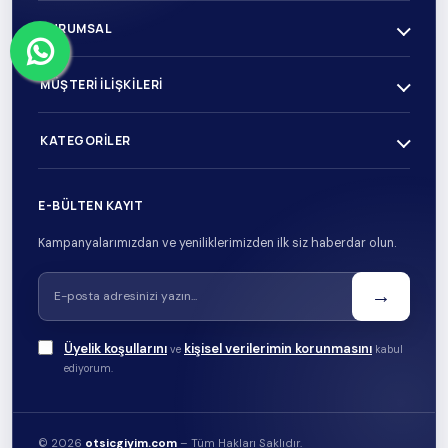
KURUMSAL
MÜŞTERI İLIŞKILERI
KATEGORILER
E-BÜLTEN KAYIT
Kampanyalarımızdan ve yeniliklerimizden ilk siz haberdar olun.
→
Üyelik koşullarını
kişisel verilerimin korunmasını
ve
kabul
ediyorum.
© 2026
otsicgiyim.com
– Tüm Hakları Saklıdır.