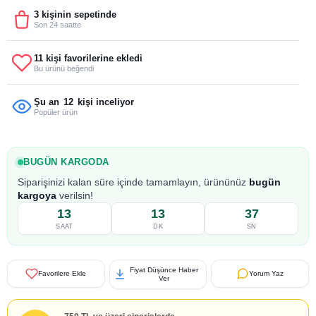
3 kişinin sepetinde
Son 24 saatte
11 kişi favorilerine ekledi
Bu ürünü beğendi
Şu an
12
kişi inceliyor
Popüler ürün
BUGÜN KARGODA
Siparişinizi kalan süre içinde tamamlayın, ürününüz
bugün
kargoya
verilsin!
13
13
36
SAAT
DK
SN
Fiyat Düşünce Haber
Favorilere Ekle
Yorum Yaz
Ver