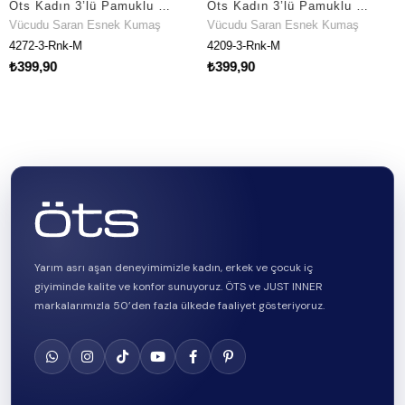
Öts Kadın 3’lü Pamuklu Külot Önü Dantelli Ergonomik Tasarım (4272-3)
Öts Kadın 3’lü Pamuklu Külot Baskılı Brazilian Premium Günlük Kullanım (4209-3)
 Saran Esnek Kumaş
Vücudu Saran Esnek Kumaş
Vücudu 
-Rnk-M
4209-3-Rnk-M
4211-3-
90
₺399,90
₺399,9
Yarım asrı aşan deneyimimizle kadın, erkek ve çocuk iç
giyiminde kalite ve konfor sunuyoruz. ÖTS ve JUST INNER
markalarımızla 50’den fazla ülkede faaliyet gösteriyoruz.