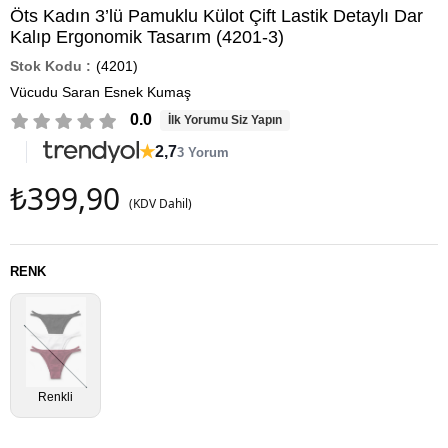
Öts Kadın 3’lü Pamuklu Külot Çift Lastik Detaylı Dar
Kalıp Ergonomik Tasarım (4201-3)
(4201)
Vücudu Saran Esnek Kumaş
0.0
İlk Yorumu Siz Yapın
★
2,7
3 Yorum
₺399,90
(KDV Dahil)
RENK
Renkli