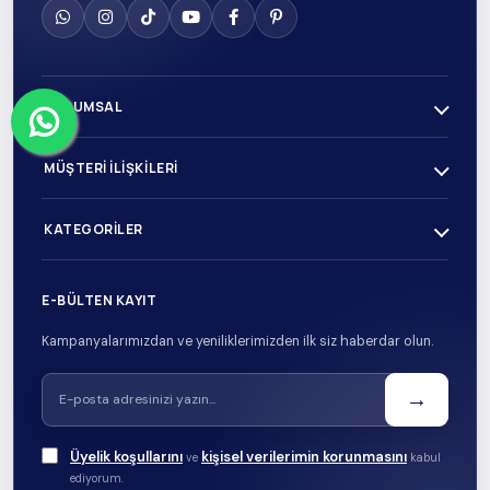
KURUMSAL
MÜŞTERI İLIŞKILERI
KATEGORILER
E-BÜLTEN KAYIT
Kampanyalarımızdan ve yeniliklerimizden ilk siz haberdar olun.
→
Üyelik koşullarını
kişisel verilerimin korunmasını
ve
kabul
ediyorum.