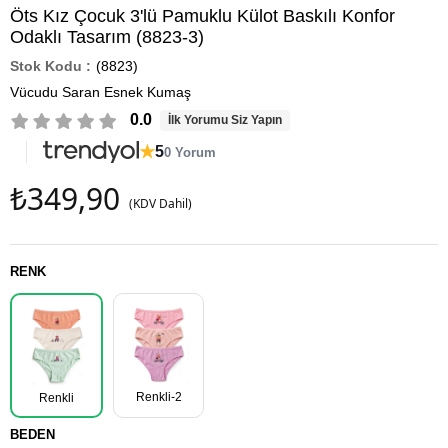
Öts Kız Çocuk 3'lü Pamuklu Külot Baskılı Konfor
Odaklı Tasarım (8823-3)
(8823)
Vücudu Saran Esnek Kumaş
0.0
İlk Yorumu Siz Yapın
★
5
0 Yorum
₺349,90
(KDV Dahil)
RENK
Renkli-2
Renkli
BEDEN