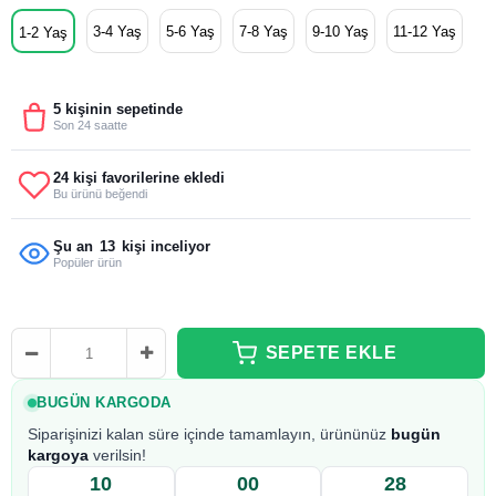
3-4 Yaş
5-6 Yaş
7-8 Yaş
9-10 Yaş
11-12 Yaş
1-2 Yaş
5 kişinin sepetinde
Son 24 saatte
24 kişi favorilerine ekledi
Bu ürünü beğendi
Şu an
13
kişi inceliyor
Popüler ürün
BUGÜN KARGODA
Siparişinizi kalan süre içinde tamamlayın, ürününüz
bugün
kargoya
verilsin!
10
00
27