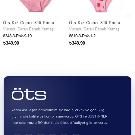
Öts Kız Çocuk 3'lü Pamuklu Külot Baskılı Ekstra Konforlu Kalıp (8348-3)
Öts Kız Çocuk 3'lü Pamuklu Külot Baskılı Premium Günlük Kullanım (8810-3)
 Saran Esnek Kumaş
Vücudu Saran Esnek Kumaş
Vücudu S
Rnk-9-10
8810-3-Rnk-1-2
8814-3-R
0
₺349,90
₺349,96
Yarım asrı aşan deneyimimizle kadın, erkek ve çocuk iç
giyiminde kalite ve konfor sunuyoruz. ÖTS ve JUST INNER
markalarımızla 50’den fazla ülkede faaliyet gösteriyoruz.