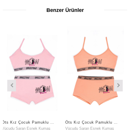
Benzer Ürünler
Öts Kız Çocuk Pamuklu Büstiyer Şort Pembe Meow Maksimum Hareket Özgürlüğü (8804-PEM)
Öts Kız Çocuk Pamuklu Büstiyer Şort Somon Meow Özel Form Korumalı (8804-SOM)
Saran Esnek Kumaş
Vücudu Saran Esnek Kumaş
Vücudu S