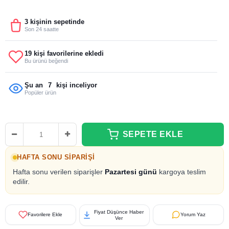
3 kişinin sepetinde
Son 24 saatte
19 kişi favorilerine ekledi
Bu ürünü beğendi
Şu an
7
kişi inceliyor
Popüler ürün
HAFTA SONU SIPARIŞI
Hafta sonu verilen siparişler
Pazartesi günü
kargoya teslim
edilir.
Fiyat Düşünce Haber
Favorilere Ekle
Yorum Yaz
Ver