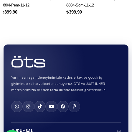
m-11-12
8804-Som-11-12
8803-Siy-
0
₺399,90
₺399,90
Yarım asrı aşan deneyimimizle kadın, erkek ve çocuk iç
giyiminde kalite ve konfor sunuyoruz. ÖTS ve JUST INNER
markalarımızla 50’den fazla ülkede faaliyet gösteriyoruz.
KURUMSAL