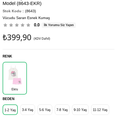
Model (8643-EKR)
(8643)
Vücudu Saran Esnek Kumaş
0.0
İlk Yorumu Siz Yapın
₺399,90
(KDV Dahil)
RENK
Ekru
BEDEN
3-4 Yaş
5-6 Yaş
7-8 Yaş
9-10 Yaş
11-12 Yaş
1-2 Yaş