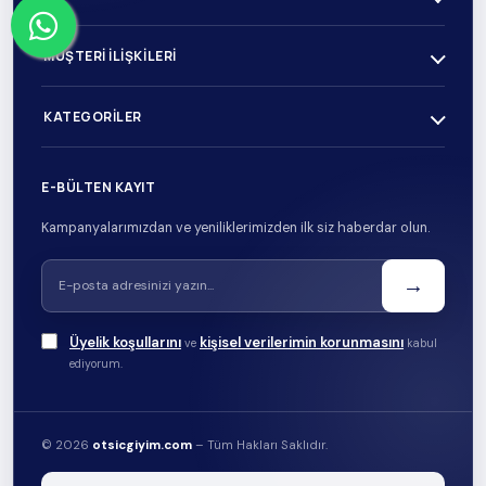
MÜŞTERI İLIŞKILERI
KATEGORILER
E-BÜLTEN KAYIT
Kampanyalarımızdan ve yeniliklerimizden ilk siz haberdar olun.
→
Üyelik koşullarını
kişisel verilerimin korunmasını
ve
kabul
ediyorum.
© 2026
otsicgiyim.com
– Tüm Hakları Saklıdır.