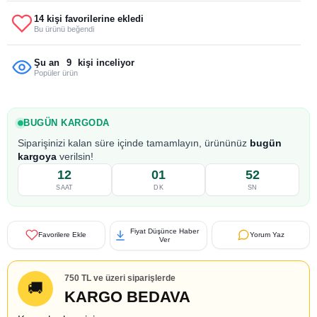
14 kişi favorilerine ekledi
Bu ürünü beğendi
8
Şu an
kişi inceliyor
Popüler ürün
BUGÜN KARGODA
Siparişinizi kalan süre içinde tamamlayın, ürününüz
bugün
kargoya
verilsin!
12
01
51
SAAT
DK
SN
Fiyat Düşünce Haber
Favorilere Ekle
Yorum Yaz
Ver
750 TL ve üzeri siparişlerde
🚚
KARGO BEDAVA