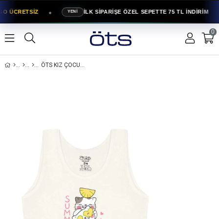
●
GO ÜCRETSİZ
İLK SİPARİŞE ÖZEL SEPETTE 75 TL İNDİRİM
YENİ
0
ÖTS KIZ ÇOCUK PAMUKLU ATLET EKRU KEDI KONFOR ODAKLI TASARIM (8675-EKR)