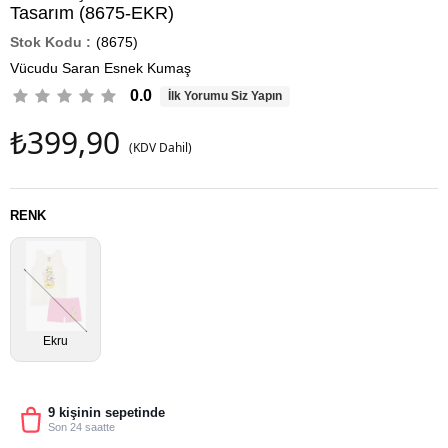
Tasarım (8675-EKR)
(8675)
Vücudu Saran Esnek Kumaş
0.0
İlk Yorumu Siz Yapın
₺399,90
(KDV Dahil)
RENK
Ekru
9 kişinin sepetinde
Son 24 saatte