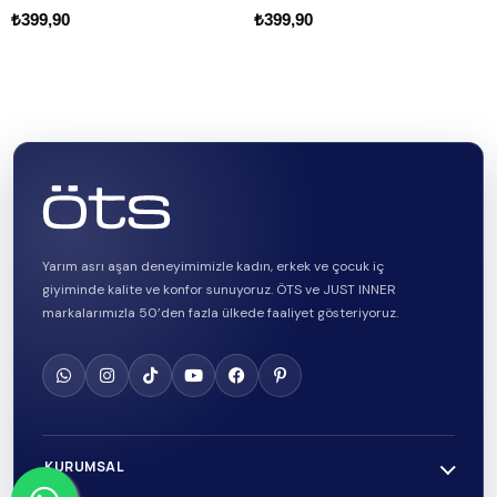
9,90
₺399,90
₺399
Yarım asrı aşan deneyimimizle kadın, erkek ve çocuk iç
giyiminde kalite ve konfor sunuyoruz. ÖTS ve JUST INNER
markalarımızla 50’den fazla ülkede faaliyet gösteriyoruz.
KURUMSAL