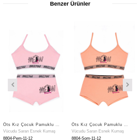
Benzer Ürünler
Öts Kız Çocuk Pamuklu Büstiyer Şort Pembe Meow Maksimum Hareket Özgürlüğü (8804-PEM)
Öts Kız Çocuk Pamuklu Büstiyer Şort Somon Meow Özel Form Korumalı (8804-SOM)
udu Saran Esnek Kumaş
Vücudu Saran Esnek Kumaş
Vücud
-Pem-11-12
8804-Som-11-12
8803-S