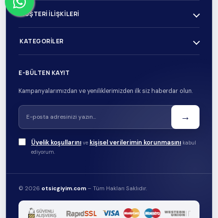
MÜŞTERI İLIŞKILERI
KATEGORILER
E-BÜLTEN KAYIT
Kampanyalarımızdan ve yeniliklerimizden ilk siz haberdar olun.
→
Üyelik koşullarını
kişisel verilerimin korunmasını
ve
kabul
ediyorum.
© 2026
otsicgiyim.com
– Tüm Hakları Saklıdır.