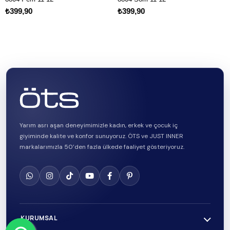
9,90
₺399,90
₺399
Yarım asrı aşan deneyimimizle kadın, erkek ve çocuk iç
giyiminde kalite ve konfor sunuyoruz. ÖTS ve JUST INNER
markalarımızla 50’den fazla ülkede faaliyet gösteriyoruz.
KURUMSAL