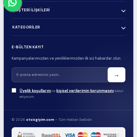
MÜŞTERI İLIŞKILERI
KATEGORILER
E-BÜLTEN KAYIT
Kampanyalarımızdan ve yeniliklerimizden ilk siz haberdar olun.
→
Üyelik koşullarını
kişisel verilerimin korunmasını
ve
kabul
ediyorum.
© 2026
otsicgiyim.com
– Tüm Hakları Saklıdır.