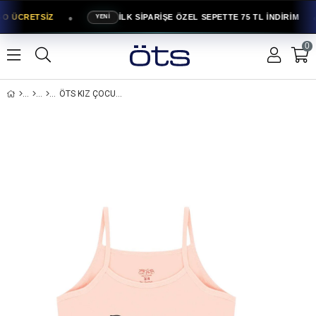
●
●
GO ÜCRETSİZ
İLK SİPARİŞE ÖZEL SEPETTE 75 TL İNDİRİM
YENİ
0
ÖTS KIZ ÇOCUK PAMUKLU ATLET SOMON FLAMINGO ERGONOMIK TASARIM (8656-SOM)