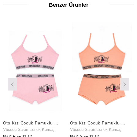
Benzer Ürünler
Öts Kız Çocuk Pamuklu Büstiyer Şort Pembe Meow Maksimum Hareket Özgürlüğü (8804-PEM)
Öts Kız Çocuk Pamuklu Büstiyer Şort Somon Meow Özel Form Korumalı (8804-SOM)
udu Saran Esnek Kumaş
Vücudu Saran Esnek Kumaş
Vücu
4-Pem-11-12
8804-Som-11-12
8803-