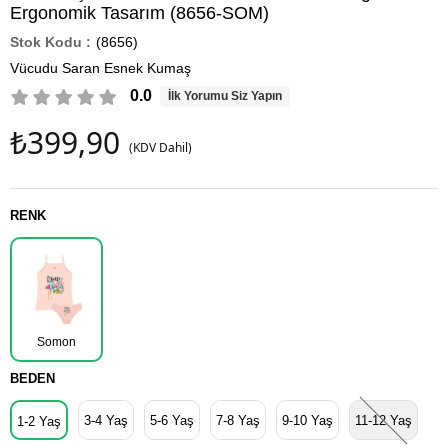
Ergonomik Tasarım (8656-SOM)
(8656)
Vücudu Saran Esnek Kumaş
0.0
İlk Yorumu Siz Yapın
₺399,90
(KDV Dahil)
RENK
Somon
BEDEN
3-4 Yaş
5-6 Yaş
7-8 Yaş
9-10 Yaş
11-12 Yaş
1-2 Yaş