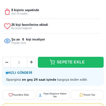
8 kişinin sepetinde
Son 24 saatte
26 kişi favorilerine ekledi
Bu ürünü beğendi
Şu an
8
kişi inceliyor
Popüler ürün
HIZLI GÖNDERI
Siparişiniz
en geç 24 saat içinde
kargoya teslim edilir.
Fiyat Düşünce Haber
Favorilere Ekle
Yorum Yaz
Ver