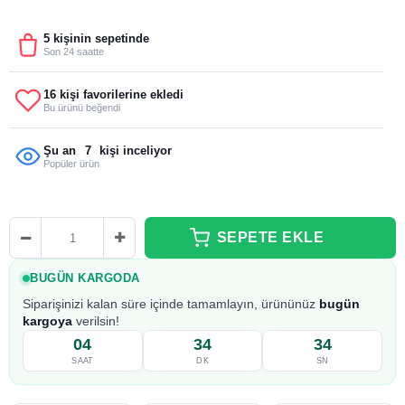
5 kişinin sepetinde
Son 24 saatte
16 kişi favorilerine ekledi
Bu ürünü beğendi
Şu an
7
kişi inceliyor
Popüler ürün
BUGÜN KARGODA
Siparişinizi kalan süre içinde tamamlayın, ürününüz
bugün
kargoya
verilsin!
04
34
33
SAAT
DK
SN