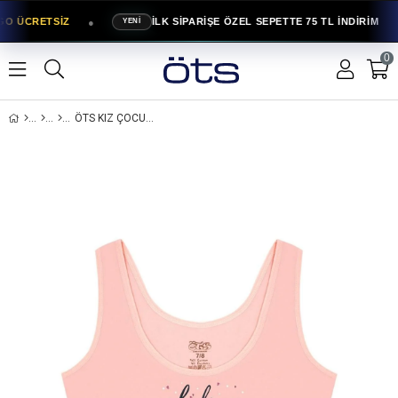
●
GO ÜCRETSİZ
İLK SİPARİŞE ÖZEL SEPETTE 75 TL İNDİRİM
YENİ
0
ÖTS KIZ ÇOCUK PAMUKLU BÜSTIYER ŞORT SOMON LADIES ÖZEL FORM KORUMALI (8803-SOM)