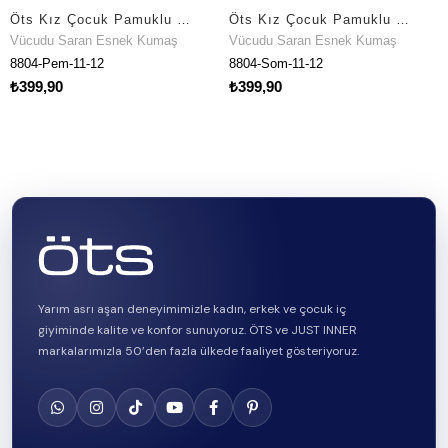
Öts Kız Çocuk Pamuklu Büstiyer Şort Pembe Meow Maksimum Hareket Özgürlüğü (8804-PEM)
Öts Kız Çocuk Pamuklu Büstiyer Şort Somon Meow Özel Form Korumalı (8804-SOM)
u Saran Esnek Kumaş
Vücudu Saran Esnek Kumaş
Vücudu
Pem-11-12
8804-Som-11-12
8803-Si
90
₺399,90
₺399,9
Yarım asrı aşan deneyimimizle kadın, erkek ve çocuk iç
giyiminde kalite ve konfor sunuyoruz. ÖTS ve JUST INNER
markalarımızla 50’den fazla ülkede faaliyet gösteriyoruz.