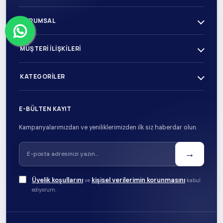
KURUMSAL
MÜŞTERI İLIŞKILERI
KATEGORILER
E-BÜLTEN KAYIT
Kampanyalarımızdan ve yeniliklerimizden ilk siz haberdar olun.
→
Üyelik koşullarını
kişisel verilerimin korunmasını
ve
kabul
ediyorum.