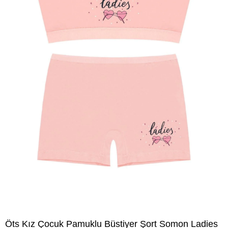
Öts Kız Çocuk Pamuklu Büstiyer Şort Somon Ladies