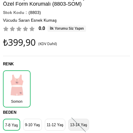
Özel Form Korumalı (8803-SOM)
(8803)
Vücudu Saran Esnek Kumaş
0.0
İlk Yorumu Siz Yapın
₺399,90
(KDV Dahil)
RENK
Somon
BEDEN
9-10 Yaş
11-12 Yaş
13-14 Yaş
7-8 Yaş