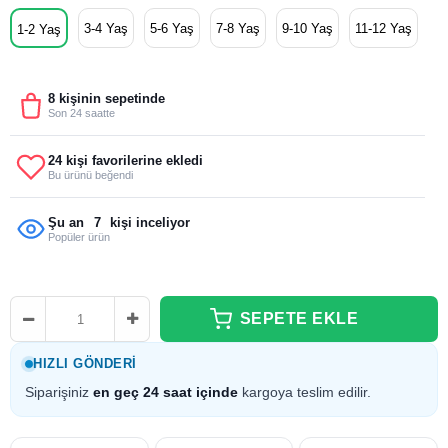
3-4 Yaş
5-6 Yaş
7-8 Yaş
9-10 Yaş
11-12 Yaş
1-2 Yaş
8 kişinin sepetinde
Son 24 saatte
24 kişi favorilerine ekledi
Bu ürünü beğendi
Şu an
7
kişi inceliyor
Popüler ürün
HIZLI GÖNDERI
Siparişiniz
en geç 24 saat içinde
kargoya teslim edilir.