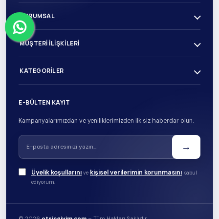
KURUMSAL
MÜŞTERI İLIŞKILERI
KATEGORILER
E-BÜLTEN KAYIT
Kampanyalarımızdan ve yeniliklerimizden ilk siz haberdar olun.
→
Üyelik koşullarını
kişisel verilerimin korunmasını
ve
kabul
ediyorum.
© 2026
otsicgiyim.com
– Tüm Hakları Saklıdır.