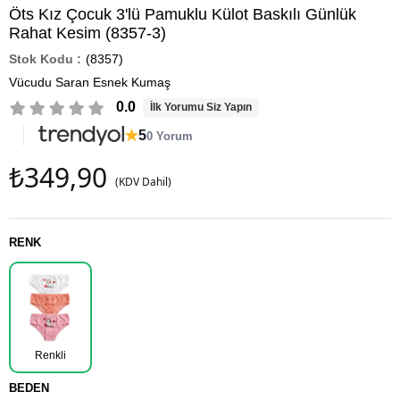
Öts Kız Çocuk 3'lü Pamuklu Külot Baskılı Günlük
Rahat Kesim (8357-3)
(8357)
Vücudu Saran Esnek Kumaş
0.0
İlk Yorumu Siz Yapın
★
5
0 Yorum
₺349,90
(KDV Dahil)
RENK
Renkli
BEDEN