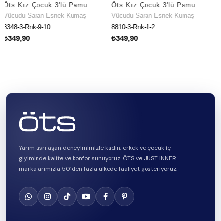
Öts Kız Çocuk 3'lü Pamuklu Külot Baskılı Ekstra Konforlu Kalıp (8348-3)
Öts Kız Çocuk 3'lü Pamuklu Külot Baskılı Premium Günlük Kullanım (8810-3)
ran Esnek Kumaş
Vücudu Saran Esnek Kumaş
Vücudu Sara
-9-10
8810-3-Rnk-1-2
8814-3-Rnk-1
₺349,90
₺34
₺349,96
Yarım asrı aşan deneyimimizle kadın, erkek ve çocuk iç
giyiminde kalite ve konfor sunuyoruz. ÖTS ve JUST INNER
markalarımızla 50’den fazla ülkede faaliyet gösteriyoruz.