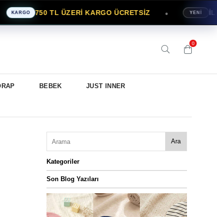
750 TL ÜZERİ KARGO ÜCRETSİZ
İLK S
●
KARGO
YENİ
0
ORAP
BEBEK
JUST INNER
Ara
Kategoriler
Son Blog Yazıları