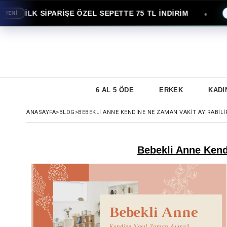
İLK SİPARİŞE ÖZEL SEPETTE 75 TL İNDİRİM
●
Nİ
AVA
6 AL 5 ÖDE
ERKEK
KADI
ANASAYFA
>
BLOG
>
BEBEKLI ANNE KENDINE NE ZAMAN VAKIT AYIRABILI
Bebekli Anne Kend