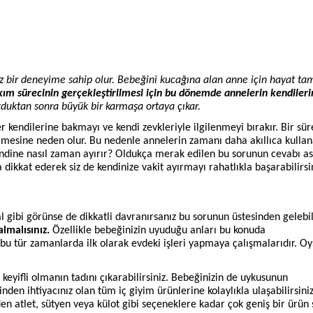
iz bir deneyime sahip olur. Bebeğini kucağına alan anne için hayat 
akım sürecinin gerçekleştirilmesi için bu dönemde annelerin kendiler
duktan sonra büyük bir karmaşa ortaya çıkar.
kendilerine bakmayı ve kendi zevkleriyle ilgilenmeyi bırakır. Bir sür
irmesine neden olur. Bu nedenle annelerin zamanı daha akıllıca kulla
endine nasıl zaman ayırır? Oldukça merak edilen bu sorunun cevabı as
dikkat ederek siz de kendinize vakit ayırmayı rahatlıkla başarabilirsi
gibi görünse de dikkatli davranırsanız bu sorunun üstesinden gelebili
lmalısınız.
Özellikle bebeğinizin uyuduğu anları bu konuda
 bu tür zamanlarda ilk olarak evdeki işleri yapmaya çalışmalarıdır. Oy
eyifli olmanın tadını çıkarabilirsiniz. Bebeğinizin de uykusunun
den ihtiyacınız olan tüm iç giyim ürünlerine kolaylıkla ulaşabilirsiniz
en atlet, sütyen veya külot gibi seçeneklere kadar çok geniş bir ürün 