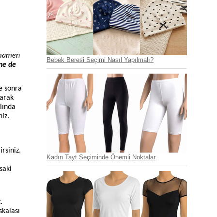
tamamen
Bebek Beresi Seçimi Nasıl Yapılmalı?
ine de
e sonra
narak
lında
niz.
rsiniz.
Kadın Tayt Seçiminde Önemli Noktalar
saki
.
skalası