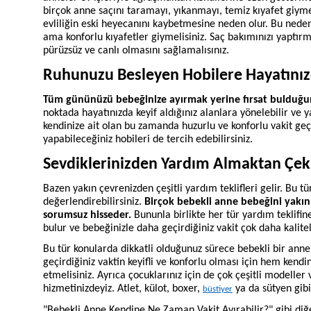
birçok anne saçını taramayı, yıkanmayı, temiz kıyafet giym
evliliğin eski heyecanını kaybetmesine neden olur. Bu neden
ama konforlu kıyafetler giymelisiniz. Saç bakımınızı yaptırma
pürüzsüz ve canlı olmasını sağlamalısınız.
Ruhunuzu Besleyen Hobilere Hayatınız
Tüm gününüzü bebeğinize ayırmak yerine fırsat bulduğun
noktada hayatınızda keyif aldığınız alanlara yönelebilir ve 
kendinize ait olan bu zamanda huzurlu ve konforlu vakit geçi
yapabileceğiniz hobileri de tercih edebilirsiniz.
Sevdiklerinizden Yardım Almaktan Çe
Bazen yakın çevrenizden çeşitli yardım teklifleri gelir. Bu 
değerlendirebilirsiniz.
Birçok bebekli anne bebeğini yakın
sorumsuz hisseder.
Bununla birlikte her tür yardım teklifin
bulur ve bebeğinizle daha geçirdiğiniz vakit çok daha kaliteli
Bu tür konularda dikkatli olduğunuz sürece bebekli bir ann
geçirdiğiniz vaktin keyifli ve konforlu olması için hem kendi
etmelisiniz. Ayrıca çocuklarınız için de çok çeşitli modeller 
hizmetinizdeyiz. Atlet, külot, boxer,
ya da sütyen gibi 
büstiyer
"Bebekli Anne Kendine Ne Zaman Vakit Ayırabilir?" gibi diğe