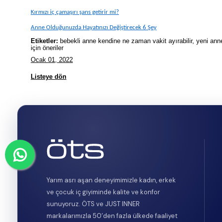
Kırmızı iç çamaşırı şans getirir mi?
Anne Olduğunuzda Hayatınızı Değiştirecek 6 Şey
Etiketler:
bebekli anne kendine ne zaman vakit ayırabilir, yeni anne
için öneriler
Ocak 01, 2022
Listeye dön
Yarım asrı aşan deneyimimizle kadın, erkek
ve çocuk iç giyiminde kalite ve konfor
sunuyoruz. ÖTS ve JUST INNER
markalarımızla 50’den fazla ülkede faaliyet