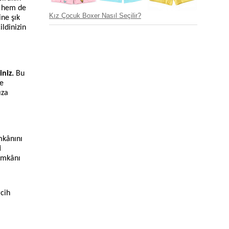
r hem de
Kız Çocuk Boxer Nasıl Seçilir?
ne şık
ildinizin
iniz.
Bu
ce
ıza
mkânını
i
 imkânı
rcih