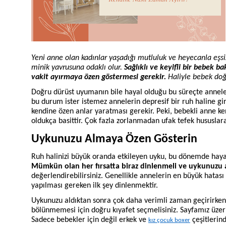
Yeni anne olan kadınlar yaşadığı mutluluk ve heyecanla eşs
minik yavrusuna odaklı olur.
Sağlıklı ve keyifli bir bebek b
vakit ayırmaya özen göstermesi gerekir.
Haliyle bebek doğ
Doğru dürüst uyumanın bile hayal olduğu bu süreçte anneler 
bu durum ister istemez annelerin depresif bir ruh haline g
kendine özen anlar yaratması gerekir. Peki, bebekli anne k
oldukça basittir. Çok fazla zorlanmadan ufak tefek hususlara 
Uykunuzu Almaya Özen Gösterin
Ruh halinizi büyük oranda etkileyen uyku, bu dönemde hayal 
Mümkün olan her fırsatta biraz dinlenmeli ve uykunuzu a
değerlendirebilirsiniz. Genellikle annelerin en büyük hatası
yapılması gereken ilk şey dinlenmektir.
Uykunuzu aldıktan sonra çok daha verimli zaman geçirirken k
bölünmemesi için doğru kıyafet seçmelisiniz. Sayfamız üzerin
Sadece bebekler için değil erkek ve
çeşitlerind
kız çocuk boxer