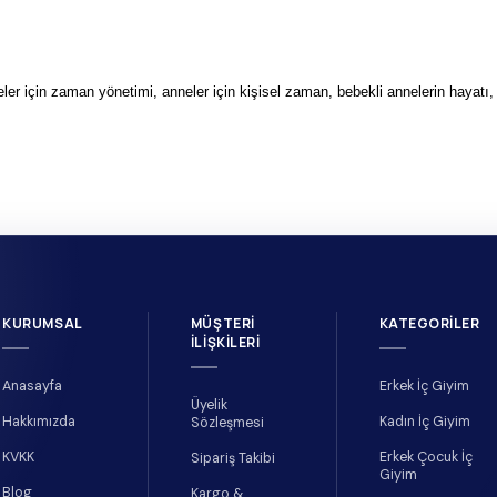
ler için zaman yönetimi, anneler için kişisel zaman, bebekli annelerin hayatı,
KURUMSAL
MÜŞTERI
KATEGORILER
İLIŞKILERI
Anasayfa
Erkek İç Giyim
Üyelik
Hakkımızda
Kadın İç Giyim
Sözleşmesi
KVKK
Erkek Çocuk İç
Sipariş Takibi
Giyim
Blog
Kargo &