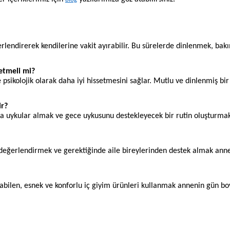
lendirerek kendilerine vakit ayırabilir. Bu sürelerde dinlenmek, bak
setmeli mi?
sikolojik olarak daha iyi hissetmesini sağlar. Mutlu ve dinlenmiş bi
ir?
sa uykular almak ve gece uykusunu destekleyecek bir rutin oluşturma
değerlendirmek ve gerektiğinde aile bireylerinden destek almak anne
bilen, esnek ve konforlu iç giyim ürünleri kullanmak annenin gün b