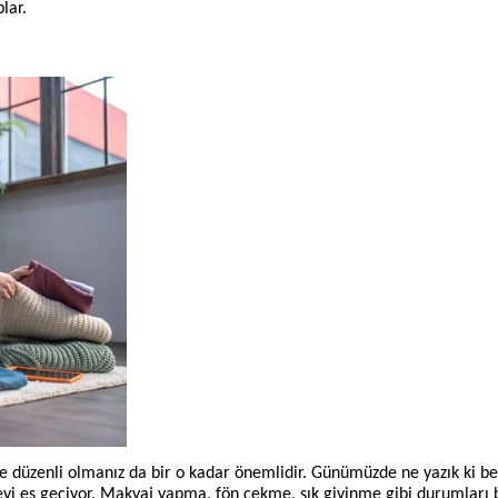
lar.
 düzenli olmanız da bir o kadar önemlidir. Günümüzde ne yazık ki be
yi es geçiyor. Makyaj yapma, fön çekme, şık giyinme gibi durumları 