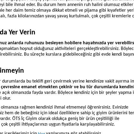
eyi bile ihmal eder. Bu durum hem annenin ruh halini olumsuz etkile
le her daim temiz olmaya dikkat etmeli ve pijama gibi kıyafetler yeri
lı, fazla kilolarınızdan yavaş yavaş kurtulmalı, çok çeşitli kremlerle c
da Yer Verin
uz anlarda ruhunuzu besleyen hobilere hayatınızda yer verebilirs
yapmaktan hoşnut olduğunuz aktiviteleri gerçekleştirebilirsiniz. Böyle
rebilirsiniz. Bu süreçte kurslara gidebileceğiniz gibi evde kendi başın
kinmeyin
tür durumlarda bu teklifi geri çevirmek yerine kendinize vakit ayırma i
 çevresine emanet etmekten çekinir ve bu tür durumlarda kendin
e açık olmanızda fayda vardır. Böylece kendiniz için bir şeyler yapma
 olur.
e olmanıza rağmen kendinizi ihmal etmemeyi öğrenirsiniz. Evinizde
niz hem de bebeğiniz için ideal özelliklere sahip iç giyim ürünlerini te
vardır. ÖTS İç Giyim olarak oldukça geniş bir ürün çeşitliliği ile
çok çeşitli ihtiyaçlarınızı uygun fiyatlarla karşılayabilirsiniz.
r içeriklerimiz için
yazılarımıza göz atabilirsiniz.
blog