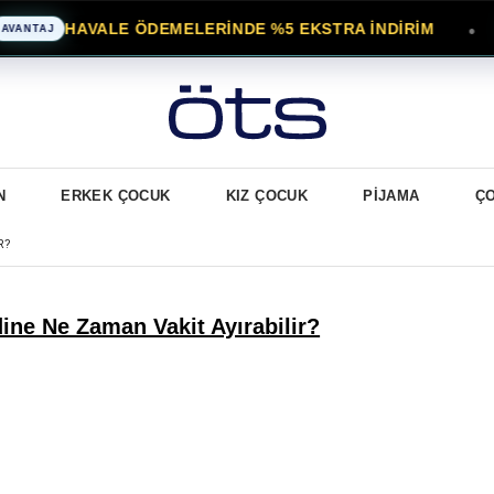
HAVALE ÖDEMELERİNDE %5 EKSTRA İNDİRİM
●
NTAJ
N
ERKEK ÇOCUK
KIZ ÇOCUK
PİJAMA
Ç
R?
ine Ne Zaman Vakit Ayırabilir?