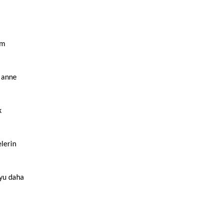
ım
r anne
k
lerin
oyu daha