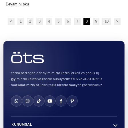
Devamını oku
<
1
2
3
4
5
6
7
8
9
10
>
Yarım asrı aşan deneyimimizle kadın, erkek ve çocuk iç
giyiminde kalite ve konfor sunuyoruz. ÖTS ve JUST INNER
markalarımızla 50’den fazla ülkede faaliyet gösteriyoruz.
KURUMSAL