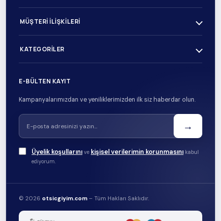
MÜŞTERI İLIŞKILERI
KATEGORILER
E-BÜLTEN KAYIT
Kampanyalarımızdan ve yeniliklerimizden ilk siz haberdar olun.
→
Üyelik koşullarını
kişisel verilerimin korunmasını
ve
kabul
ediyorum.
© 2026
otsicgiyim.com
– Tüm Hakları Saklıdır.