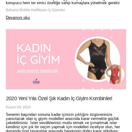
koruyucu hem ter emici özelliğe sahip kumaşlara yönelmek gerekir.
Baharla Birlikte Hafifleyen İç Giyimler
Devamını oku
2020 Yeni Yıla Özel Şık Kadın İç Giyim Kombinleri
Kasım 09, 2020
Senenin başından sonuna kadar içinizin şıklığını özgüveninize
yansıtacak olan iç giyim modelleri arasında karar vermekte güçlük
çekebilirsiniz. İster sevdiklerinizi mutlu etmek ve şımartmak ister
kendiniz için şık bir seçim yapmak için modelleri inceliyor olun, her
durumda özel tasarımlar arasında hangisinin doğru karar olduğunu