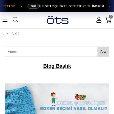
●
●
RETSİZ
İLK SİPARİŞE ÖZEL SEPETTE 75 TL İNDİRİM
YENİ
A
0
BLOG
Ara
Blog Başlık