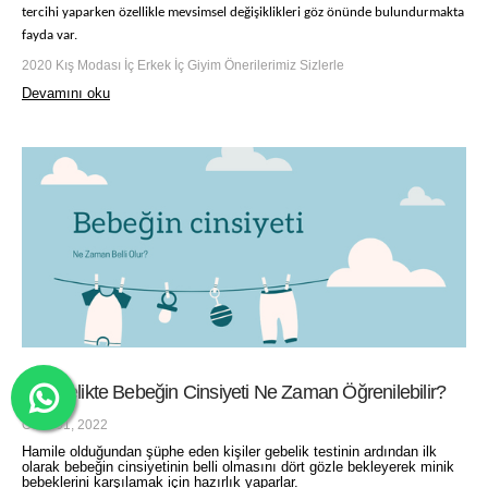
tercihi yaparken özellikle mevsimsel değişiklikleri göz önünde bulundurmakta
fayda var.
2020 Kış Modası İç Erkek İç Giyim Önerilerimiz Sizlerle
Devamını oku
Hamilelikte Bebeğin Cinsiyeti Ne Zaman Öğrenilebilir?
Ocak 01, 2022
Hamile olduğundan şüphe eden kişiler gebelik testinin ardından ilk
olarak bebeğin cinsiyetinin belli olmasını dört gözle bekleyerek minik
bebeklerini karşılamak için hazırlık yaparlar.